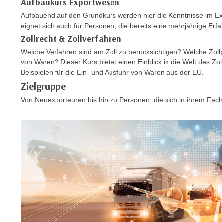
Aufbaukurs Exportwesen
r
i
i
Aufbauend auf den Grundkurs werden hier die Kenntnisse im Expo
e
k
eignet sich auch für Personen, die bereits eine mehrjährige Erf
F
a
Zollrecht & Zollverfahren
u
n
Welche Verfahren sind am Zoll zu berücksichtigen? Welche Zollp
n
i
von Waren? Dieser Kurs bietet einen Einblick in die Welt des Z
k
Beispielen für die Ein- und Ausfuhr von Waren aus der EU.
s
t
Zielgruppe
c
i
h
Von Neuexporteuren bis hin zu Personen, die sich in ihrem Fachg
o
e
n
n
d
U
e
n
r
t
W
e
e
r
b
n
s
e
e
h
i