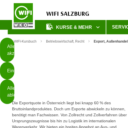
WIFI SALZBURG
Diese
SERVI
KURSE & MEHR
Seite
Zum Inhalt springen
Zur Fußzeile springen
verwendet
WIFI-Kursbuch
Betriebswirtschaft, Recht
Export, Außenhandel
Cookies
Alle
akzeptieren
O
h
Einstellungen
n
e
B
I
Alle
i
h
ablehnen
t
r
Die Exportquote in Österreich liegt bei knapp 60 % des
t
e
Bruttoinlandproduktes. Doch um Exporte abwickeln zu können,
Weiterlesen
e
Z
benötigt man Fachwissen. Von Zollrecht und Zollverfahren über
b
u
Ursprungszeugnisse bis hin zu Logistik im internationalen
e
s
Warenverkehr. Wir bieten ein breites Angebot an Aus- und