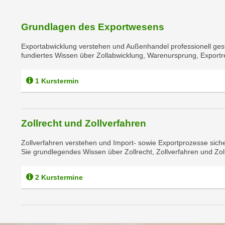
c
i
h
e
u
Grundlagen des Exportwesens
r
t
e
Exportabwicklung verstehen und Außenhandel professionell gest
z
n
fundiertes Wissen über Zollabwicklung, Warenursprung, Exportre
a
“
b
k
1 Kurstermin
k
l
o
i
m
c
m
Zollrecht und Zollverfahren
k
e
e
Zollverfahren verstehen und Import- sowie Exportprozesse sich
n
n
Sie grundlegendes Wissen über Zollrecht, Zollverfahren und Zoll
z
,
w
v
2 Kurstermine
i
e
s
r
c
w
h
e