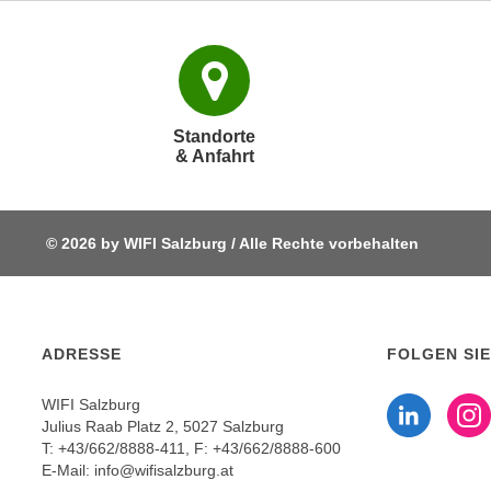
e
n
n
d
E
e
U
n
-
w
Standorte
U
i
& Anfahrt
S
r
A
z
u
i
© 2026 by WIFI Salzburg / Alle Rechte vorbehalten
n
e
t
l
e
o
r
r
w
ADRESSE
FOLGEN SIE
i
o
Fo
e
WIFI Salzburg
r
n
Julius Raab Platz 2, 5027 Salzburg
f
t
T:
+43/662/8888-411
, F: +43/662/8888-600
e
i
E-Mail:
info@wifisalzburg.at
n