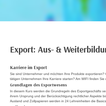
r
c
n
h
u
C
r
o
C
o
o
k
o
i
k
e
i
Export: Aus- & Weiterbildu
s
e
v
s
o
,
Karriere im Export
n
d
U
Sie sind Unternehmer und möchten Ihre Produkte exportieren? O
i
S
tätigen Unternehmen Ihre Karriere starten? Am WIFI finden Sie 
e
-
Grundlagen des Exportwesens
f
a
In diesem Kurs werden die Grundregeln des Exportgeschäfts ver
ü
m
ihrem Ursprung und der Berücksichtigung rechtlicher Aspekte b
r
e
Ausland und Zollpapieren werden in 24 Lehreinheiten die Basics 
d