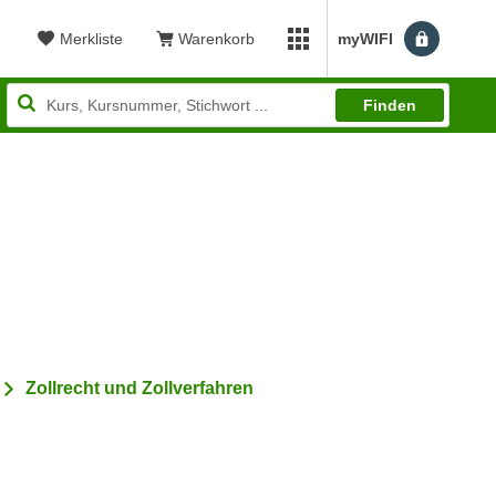
Merkliste
Warenkorb
myWIFI
Benutzerm
myWIFI Apps öffnen
Finden
wertung: 4,91
Zollrecht und Zollverfahren