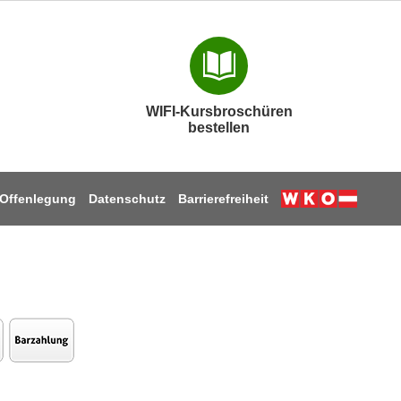
WIFI-Kursbroschüren
bestellen
Offenlegung
Datenschutz
Barrierefreiheit
Weiter zur W
n
tagram
Facebook
uf Youtube
auf TikTok