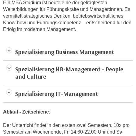
n
Ein MBA Studium ist heute eine der gefragtesten
b
Weiterbildungen für Führungskräfte und Manager:innen. Es
p
e
vermittelt strategisches Denken, betriebswirtschaftliches
e
r
Know-how und Führungskompetenz – entscheidend für den
r
h
Erfolg im modernen Management.
s
i
o
n
n
a
Spezialisierung Business Management
e
u
n
s
b
Spezialisierung HR-Management - People
e
e
and Culture
i
z
n
o
e
Spezialisierung IT-Management
g
a
e
n
n
Ablauf - Zeitschiene:
g
e
e
Der Unterricht findet in den ersten zwei Semestern, 10x pro
n
n
Semester am Wochenende, Fr, 14.30-22.00 Uhr und Sa,
D
e