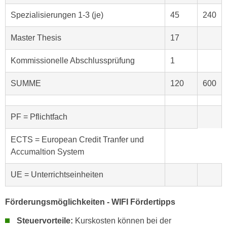
r
h
Spezialisierungen 1-3 (je)
45
240
u
t
n
a
Master Thesis
17
g
n
s
g
Kommissionelle Abschlussprüfung
1
z
e
w
SUMME
120
600
m
e
e
c
s
k
PF = Pflichtfach
s
e
e
g
ECTS = European Credit Tranfer und
n
e
Accumaltion System
e
s
n
e
UE = Unterrichtseinheiten
S
t
c
z
Förderungsmöglichkeiten - WIFI Fördertipps
h
t
u
Steuervorteile:
Kurskosten können bei der
.