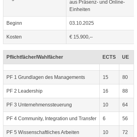
aus Präsenz- und Online-
e
n
Einheiten
m
g
E
z
Beginn
03.10.2025
U
w
-
e
Kosten
€ 15.900,--
D
c
a
k
t
Pflichtfächer/Wahlfächer
ECTS
UE
e
e
u
n
n
PF 1 Grundlagen des Managements
15
80
s
d
c
O
PF 2 Leadership
16
88
h
p
u
t
PF 3 Unternehmenssteuerung
10
64
t
i
z
m
PF 4 Community, Integration und Transfer
6
56
r
i
e
e
PF 5 Wissenschaftliches Arbeiten
10
72
c