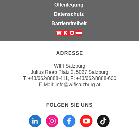
e
i
Offenlegung
r
o
Datenschutz
i
n
Barrierefreiheit
k
e
a
n
Weiter zur Website der Wirts
n
z
i
u
ADRESSE
s
d
c
e
WIFI Salzburg
h
n
Julius Raab Platz 2, 5027 Salzburg
e
T:
+43/662/8888-411
, F: +43/662/8888-600
C
R
E-Mail:
info@wifisalzburg.at
o
e
o
g
k
FOLGEN SIE UNS
i
i
Folgen sie uns a
Folgen sie u
Folgen si
Folgen 
Folge
e
e
r
s
u
f
n
i