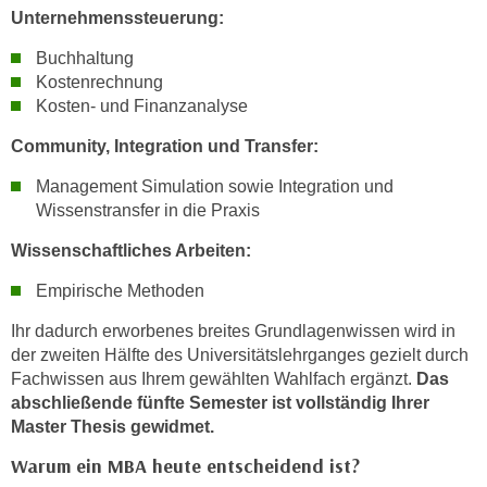
u
Unternehmenssteuerung:
d
z
i
Buchhaltung
e
e
Kostenrechnung
i
C
Kosten- und Finanzanalyse
g
o
e
Community, Integration und Transfer:
o
n
k
Management Simulation sowie Integration und
.
i
Wissenstransfer in die Praxis
U
e
m
Wissenschaftliches Arbeiten:
s
I
e
Empirische Methoden
h
r
n
Ihr dadurch erworbenes breites Grundlagenwissen wird in
h
e
der zweiten Hälfte des Universitätslehrganges gezielt durch
o
n
Fachwissen aus Ihrem gewählten Wahlfach ergänzt.
Das
b
d
abschließende fünfte Semester ist vollständig Ihrer
e
a
Master Thesis gewidmet.
n
r
Warum ein MBA heute entscheidend ist?
e
ü