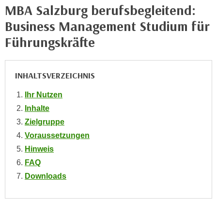
n
MBA Salzburg berufsbegleitend:
i
S
Business Management Studium für
c
i
h
e
Führungskräfte
n
a
i
u
c
f
INHALTSVERZEICHNIS
h
„
t
Ihr Nutzen
A
d
l
Inhalte
e
l
Zielgruppe
m
e
Voraussetzungen
D
a
Hinweis
a
k
t
FAQ
z
e
Downloads
e
n
p
s
t
c
i