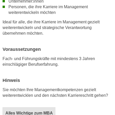
Unternehmer:innen
u
e
Personen, die ihre Karriere im Management
b
n
weiterentwickeln möchten
i
i
e
Ideal für alle, die ihre Karriere im Management gezielt
n
t
weiterentwickeln und strategische Verantwortung
d
e
übernehmen möchten.
e
n
n
,
Voraussetzungen
U
w
S
e
Fach- und Führungskräfte mit mindestens 3 Jahren
A
r
einschlägiger Berufserfahrung.
,
d
b
e
e
Hinweis
n
i
w
Sie möchten Ihre Managementkompetenzen gezielt
w
e
weiterentwicklen und den nächsten Karriereschritt gehen?
e
i
l
t
c
e
Alles Wichtige zum MBA