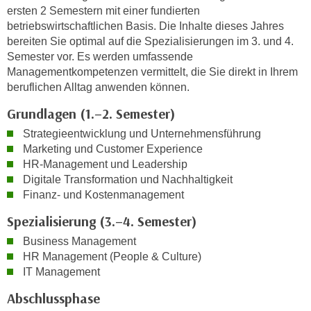
k
z
ersten 2 Semestern mit einer fundierten
i
betriebswirtschaftlichen Basis. Die Inhalte dieses Jahres
w
e
bereiten Sie optimal auf die Spezialisierungen im 3. und 4.
e
-
Semester vor. Es werden umfassende
c
S
Managementkompetenzen vermittelt, die Sie direkt in Ihrem
k
beruflichen Alltag anwenden können.
e
e
t
n
Grundlagen (1.–2. Semester)
z
u
Strategieentwicklung und Unternehmensführung
u
n
Marketing und Customer Experience
n
d
HR-Management und Leadership
g
u
Digitale Transformation und Nachhaltigkeit
z
m
Finanz- und Kostenmanagement
u
f
Spezialisierung (3.–4. Semester)
s
ü
t
Business Management
r
i
HR Management (People & Culture)
S
m
IT Management
i
m
e
Abschlussphase
e
r