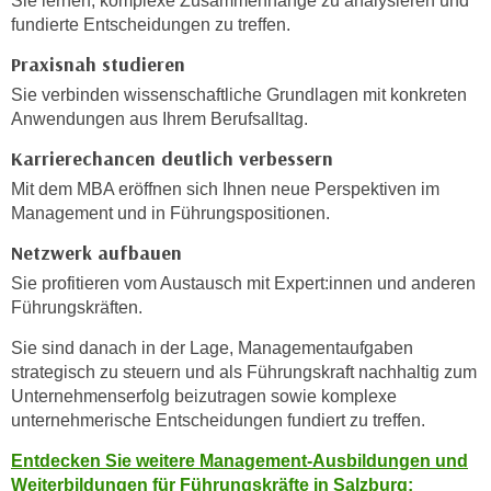
Sie lernen, komplexe Zusammenhänge zu analysieren und
n
fundierte Entscheidungen zu treffen.
d
E
e
Praxisnah studieren
U
n
Sie verbinden wissenschaftliche Grundlagen mit konkreten
-
w
Anwendungen aus Ihrem Berufsalltag.
U
i
S
Karrierechancen deutlich verbessern
r
A
z
Mit dem MBA eröffnen sich Ihnen neue Perspektiven im
u
i
Management und in Führungspositionen.
n
e
Netzwerk aufbauen
t
l
e
Sie profitieren vom Austausch mit Expert:innen und anderen
o
r
Führungskräften.
r
w
i
Sie sind danach in der Lage, Managementaufgaben
o
e
strategisch zu steuern und als Führungskraft nachhaltig zum
r
n
Unternehmenserfolg beizutragen sowie komplexe
f
t
unternehmerische Entscheidungen fundiert zu treffen.
e
i
Entdecken Sie weitere Management-Ausbildungen und
n
e
Weiterbildungen für Führungskräfte in Salzburg:
h