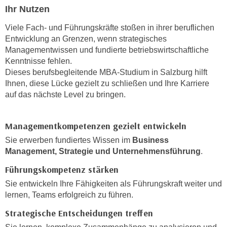
h
e
Ihr Nutzen
u
r
Viele Fach- und Führungskräfte stoßen in ihrer beruflichen
t
e
Entwicklung an Grenzen, wenn strategisches
z
n
Managementwissen und fundierte betriebswirtschaftliche
a
“
Kenntnisse fehlen.
b
k
Dieses berufsbegleitende MBA-Studium in Salzburg hilft
k
l
Ihnen, diese Lücke gezielt zu schließen und Ihre Karriere
o
i
auf das nächste Level zu bringen.
m
c
m
k
Managementkompetenzen gezielt entwickeln
e
e
n
Sie erwerben fundiertes Wissen im
Business
n
z
Management, Strategie und Unternehmensführung
.
,
w
v
Führungskompetenz stärken
i
e
Sie entwickeln Ihre Fähigkeiten als Führungskraft weiter und
s
r
lernen, Teams erfolgreich zu führen.
c
w
h
Strategische Entscheidungen treffen
e
e
n