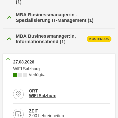
(1)
i
e
k
F
MBA Businessmanager:in -
a
u
Spezialisierung IT-Management
(1)
n
n
i
k
s
t
MBA Businessmanager:in,
KOSTENLOS
c
Informationsabend
(1)
i
h
o
e
n
n
d
27.08.2026
U
e
WIFI Salzburg
n
r
Kursverfügbarkeit:
Verfügbar
t
W
e
e
r
ORT
b
Standortinformationen zu
öffnen
WIFI Salzburg
n
s
e
e
h
ZEIT
i
m
2,00 Lehreinheiten
t