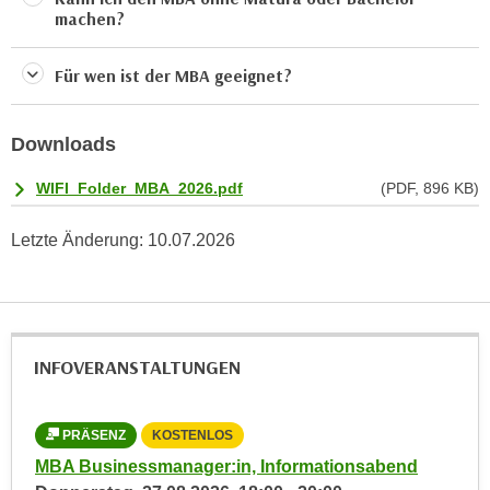
e
machen?
t
r
e
p
Für wen ist der MBA geeignet?
,
e
b
r
i
s
Downloads
s
o
k
WIFI_Folder_MBA_2026.pdf
(PDF, 896 KB)
n
e
e
i
Letzte Änderung:
10.07.2026
n
n
b
e
e
d
z
a
o
INFOVERANSTALTUNGEN
t
g
e
e
n
n
PRÄSENZ
KOSTENLOS
s
e
MBA Businessmanager:in, Informationsabend
c
t