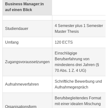
h
r
Business Manager:in
e
e
auf einen Blick
n
C
I
o
h
4 Semester plus 1 Semester
o
Studiendauer
r
Master Thesis
k
e
i
D
Umfang
120 ECTS
e
a
s
Einschlägige
t
f
Berufserfahrung von
e
ü
Zugangsvoraussetzungen
mindestens drei Jahren (§
n
r
70 Abs. 1 Z. 4 UG)
k
M
e
a
Schriftliche Bewerbung und
i
Aufnahmeverfahren
r
Aufnahmegespräch
n
k
e
e
Berufsbegleitendes Format
m
t
mit einer idealen Mischung
d
Organisationsform
i