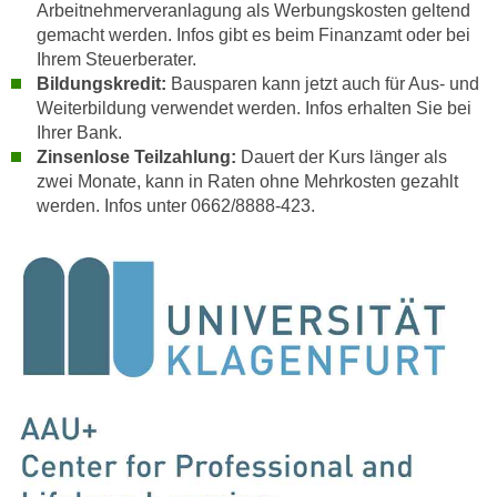
t
Arbeitnehmerveranlagung als Werbungskosten geltend
D
z
gemacht werden. Infos gibt es beim Finanzamt oder bei
a
Ihrem Steuerberater.
n
z
Bildungskredit:
Bausparen kann jetzt auch für Aus- und
i
u
Weiterbildung verwendet werden. Infos erhalten Sie bei
v
v
Ihrer Bank.
e
e
Zinsenlose Teilzahlung:
Dauert der Kurs länger als
a
r
zwei Monate, kann in Raten ohne Mehrkosten gezahlt
u
a
werden. Infos unter 0662/8888-423.
u
r
n
b
t
e
e
i
r
t
l
e
i
n
e
w
g
i
e
r
n
u