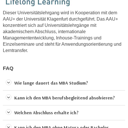
,
n
S
Dieser Universitätslehrgang wird in Kooperation mit d
em
d
i
AAU+ der Universität Klagenfurt durchgeführt.
Das AAU+
a
e
konzentriert sich auf Universitätslehrgänge mit
u
akademischem Abschluss, internationale
n
s
Managemententwicklung, Inhouse-Trainings und
u
g
Einzelseminare und steht für Anwendungsorientierung und
r
e
Lerntransfer.
e
w
i
ä
n
FAQ
h
g
l
e
t
Wie lange dauert das MBA Studium?
s
e
c
P
Kann ich den MBA berufsbegleitend absolvieren?
h
a
r
r
Welchen Abschluss erhalte ich?
ä
t
n
n
Kann ich den MBA ohne Matura oder Bachelor
k