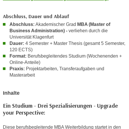
r
a
t
b
Abschluss, Dauer und Ablauf
e
e
C
Abschluss:
Akademischer Grad
MBA (Master of
n
o
Business Administration) -
verliehen durch die
.
o
Universität Klagenfurt
W
Dauer:
4 Semester + Master Thesis (gesamt 5 Semester,
k
e
120 ECTS)
i
n
Format:
Berufsbegleitendes Studium (Wochenenden +
e
n
Online-Anteile)
s
Praxis:
Projektarbeiten, Transferaufgaben und
S
z
Masterarbeit
i
u
e
A
d
n
Inhalte
e
a
r
Ein Studium - Drei Spezialisierungen - Upgrade
l
C
your Perspective:
y
o
s
o
e
Diese berufsbegleitende MBA Weiterbildung startet in den