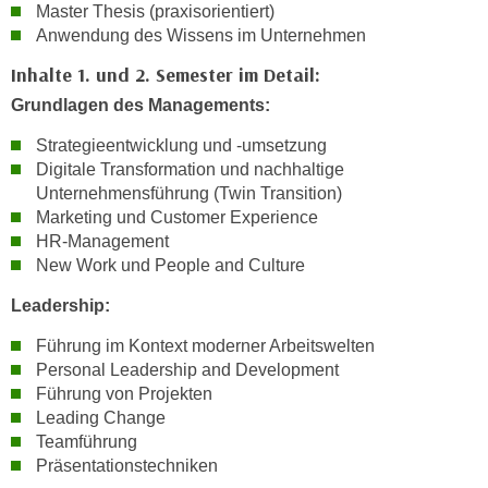
Master Thesis (praxisorientiert)
n
e
Anwendung des Wissens im Unternehmen
,
l
g
Inhalte 1. und 2. Semester im Detail:
e
e
v
Grundlagen des Managements:
l
a
Strategieentwicklung und -umsetzung
a
n
Digitale Transformation und nachhaltige
n
t
Unternehmensführung (Twin Transition)
g
e
Marketing und Customer Experience
e
I
HR-Management
n
n
New Work und People and Culture
I
h
h
Leadership:
a
r
l
Führung im Kontext moderner Arbeitswelten
e
t
Personal Leadership and Development
d
e
Führung von Projekten
u
a
Leading Change
r
Teamführung
n
c
Präsentationstechniken
z
h