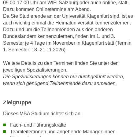
09.00-17.00 Uhr am WIFI Salzburg oder auch online, statt.
a
h
Dazu kommen Onlinetermine am Abend.
t
m
Da Sie Studierende an der Universität Klagenfurt sind, ist es
e
e
auch wichtig einmal die Heimatuniversität kennenzulernen.
n
O
Dazu und um die Teilnehmenden aus den anderen
a
Bundesländern kennenzulernen, finden im 1. und 3.
n
u
Semester je 4 Tage im November in Klagenfurt statt (Termin
l
c
1. Semester: 18.-21.11.2026).
i
h
n
Weitere Details zu den Terminen finden Sie unter den
a
e
jeweiligen Spezialisierungen.
n
-
Die Spezialisierungen können nur durchgeführt werden,
U
J
wenn sich genügend Teilnehmende dazu anmelden.
n
o
t
u
e
Zielgruppe
r
r
n
Dieses MBA Studium richtet sich an:
n
e
e
y
Fach- und Führungskräfte
h
Teamleiter:innen und angehende Manager:innen
z
m