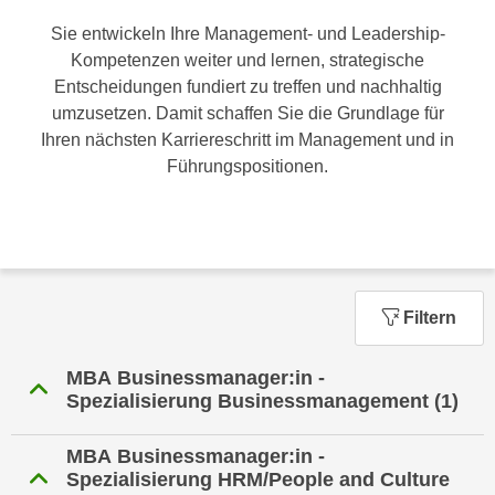
n
h
Sie entwickeln Ihre Management- und Leadership-
u
C
Kompetenzen weiter und lernen, strategische
r
o
Entscheidungen fundiert zu treffen und nachhaltig
C
o
umzusetzen. Damit schaffen Sie die Grundlage für
o
k
Ihren nächsten Karriereschritt im Management und in
o
i
Führungspositionen.
k
e
i
s
e
v
s
o
,
n
d
U
Filtern
i
S
e
-
MBA Businessmanager:in -
f
a
Spezialisierung Businessmanagement
(1)
ü
m
r
e
MBA Businessmanager:in -
d
r
Spezialisierung HRM/People and Culture
i