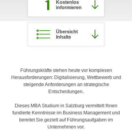
1
Kostenlos
c
i
informieren
h
m
t
m
e
u
Übersicht
n
n
Inhalte
S
g
i
v
e
e
,
r
d
Führungskräfte stehen heute vor komplexen
w
a
Herausforderungen: Digitalisierung, Wettbewerb und
e
s
steigende Anforderungen an strategische
n
s
Entscheidungen.
d
w
e
i
Dieses MBA Studium in Salzburg vermittelt Ihnen
n
r
fundierte Kenntnisse im Business Management und
w
a
bereitet Sie gezielt auf Führungsaufgaben im
i
u
Unternehmen vor.
r
c