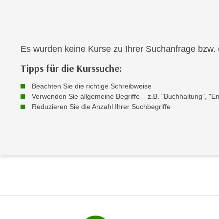
a
- nur für sichtbaren Text
t
c
i
h
m
t
m
Es wurden keine Kurse zu Ihrer Suchanfrage bzw. 
e
u
n
Tipps für die Kurssuche:
n
S
g
Beachten Sie die richtige Schreibweise
i
v
Verwenden Sie allgemeine Begriffe – z.B. "Buchhaltung", "Eng
e
e
Reduzieren Sie die Anzahl Ihrer Suchbegriffe
,
r
d
w
a
e
s
n
s
d
w
e
i
n
r
w
a
i
u