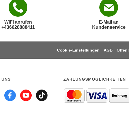
WIFI anrufen
E-Mail an
+436628888411
Kundenservice
Cookie-Einstellungen
AGB
Offen
 UNS
ZAHLUNGSMÖGLICHKEITEN
lgen sie uns auf linkedi
Folgen sie uns auf Ins
Folgen sie uns auf 
Folgen sie uns a
Folgen sie uns 