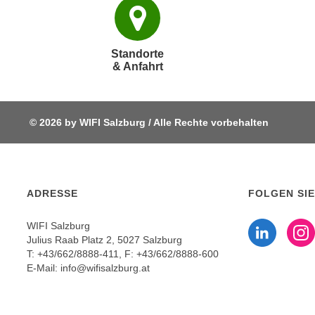
r
c
n
h
u
C
r
Standorte
o
& Anfahrt
C
o
o
k
o
i
k
© 2026 by WIFI Salzburg / Alle Rechte vorbehalten
e
i
s
e
v
s
o
,
ADRESSE
FOLGEN SIE
n
d
Fo
U
i
WIFI Salzburg
S
e
Julius Raab Platz 2, 5027 Salzburg
-
T:
+43/662/8888-411
, F: +43/662/8888-600
f
a
E-Mail:
info@wifisalzburg.at
ü
m
r
e
d