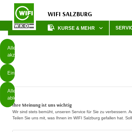
WIFI SALZBURG
Diese
SERVI
KURSE & MEHR
Seite
Zum Inhalt springen
Zur Fußzeile springen
verwendet
Cookies
Alle
akzeptieren
O
h
Einstellungen
n
e
B
I
Alle
i
h
ablehnen
t
r
Ihre Meinung ist uns wichtig
t
e
Wir sind stets bemüht, unseren Service für Sie zu verbessern.
Weiterlesen
e
Z
Teilen Sie uns mit, was Ihnen im WIFI Salzburg gefallen hat. So
b
u
e
s