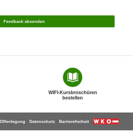
Feedback absenden
WIFI-Kursbroschüren
bestellen
Offenlegung
Datenschutz
Barrierefreiheit
Weiter zur W