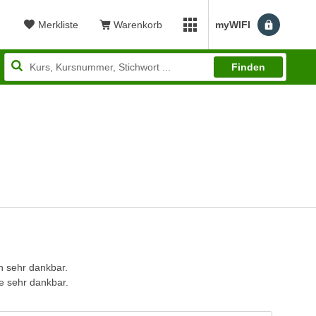
Merkliste
Warenkorb
myWIFI
Benutzerm
myWIFI Apps öffnen
Finden
en sehr dankbar.
se sehr dankbar.