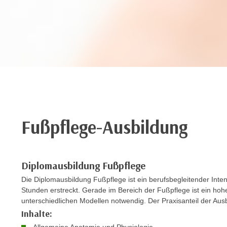
r
c
n
h
u
C
r
o
C
o
o
k
o
i
k
e
i
s
e
v
Fußpflege-Ausbildung
s
o
,
n
d
U
i
Diplomausbildung Fußpflege
S
e
Die Diplomausbildung Fußpflege ist ein berufsbegleitender Inte
-
f
Stunden erstreckt. Gerade im Bereich der Fußpflege ist ein hohe
a
ü
unterschiedlichen Modellen notwendig. Der Praxisanteil der Ausbi
m
r
Inhalte:
e
d