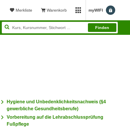
Merkliste
Warenkorb
myWIFI
Benutzerm
myWIFI Apps öffnen
Finden
ewertung: 4,84
Hygiene und Unbedenklichkeitsnachweis (§4
gewerbliche Gesundheitsberufe)
Vorbereitung auf die Lehrabschlussprüfung
Fußpflege