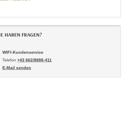
IE HABEN FRAGEN?
WIFI-Kundenservice
Telefon
+43 662/8888-411
E-Mail senden
an WIFI-Kundenservice: mailto:info@wifisalzburg.at