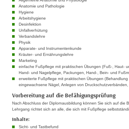
Allgemeine Anatomie und Physiologie
r
i
Anatomie und Pathologie
i
e
Hygiene
k
F
Arbeitshygiene
a
u
Desinfektion
n
Unfallverhütung
n
i
Verbandslehre
k
s
Physik
t
Apparate- und Instrumentenkunde
c
i
Kräuter- und Ernährungslehre
h
o
Marketing
e
n
einfache Fußpflege mit praktischen Übungen (Fuß-, Haut- u
n
d
Hand- und Nagelpflege, Packungen, Hand-, Bein- und Fuß
U
erweiterte Fußpflege mit praktischen Übungen (Behandlung
e
n
eingewachsene Nägel, Anlegen von Druckschutzverbänden, 
r
t
W
Vorbereitung auf die Befähigungsprüfung
e
e
Nach Abschluss der Diplomausbildung können Sie sich auf die 
r
b
Lehrgang richtet sich an alle, die sich mit Fußpflege selbststän
n
s
e
Inhalte:
e
h
Sicht- und Tastbefund
i