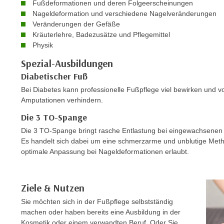
n
Fußdeformationen und deren Folgeerscheinungen
s
n
Nageldeformation und verschiedene Nagelveränderungen
i
Veränderungen der Gefäße
S
c
Kräuterlehre, Badezusätze und Pflegemittel
i
Physik
h
e
n
a
Spezial-Ausbildungen
i
u
Diabetischer Fuß
c
f
Bei Diabetes kann professionelle Fußpflege viel bewirken und v
h
„
Amputationen verhindern.
t
A
Die 3 TO-Spange
d
l
e
Die 3 TO-Spange bringt rasche Entlastung bei eingewachsenen N
l
Es handelt sich dabei um eine schmerzarme und unblutige Metho
m
e
optimale Anpassung bei Nageldeformationen erlaubt.
D
a
a
k
t
z
Ziele & Nutzen
e
e
n
Sie möchten sich in der Fußpflege selbstständig
p
machen oder haben bereits eine Ausbildung in der
s
t
Kosmetik oder einem verwandten Beruf. Oder Sie