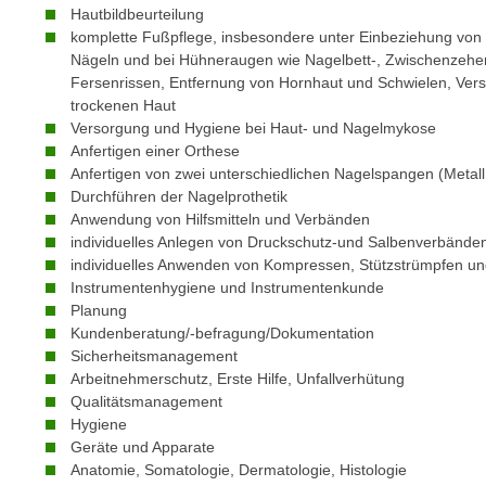
m
Hautbildbeurteilung
t
komplette Fußpflege, insbesondere unter Einbeziehung vo
e
e
Nägeln und bei Hühneraugen wie Nagelbett-, Zwischenzeh
n
n
Fersenrissen, Entfernung von Hornhaut und Schwielen, Ve
e
o
trockenen Haut
i
t
Versorgung und Hygiene bei Haut- und Nagelmykose
n
w
Anfertigen einer Orthese
s
Anfertigen von zwei unterschiedlichen Nagelspangen (Metall,
e
e
Durchführen der Nagelprothetik
n
Anwendung von Hilfsmitteln und Verbänden
t
d
individuelles Anlegen von Druckschutz-und Salbenverbände
z
i
individuelles Anwenden von Kompressen, Stützstrümpfen u
e
g
Instrumentenhygiene und Instrumentenkunde
n
s
Planung
,
i
Kundenberatung/-befragung/Dokumentation
w
Sicherheitsmanagement
n
e
Arbeitnehmerschutz, Erste Hilfe, Unfallverhütung
d
Qualitätsmanagement
l
.
Hygiene
c
W
Geräte und Apparate
h
e
Anatomie, Somatologie, Dermatologie, Histologie
e