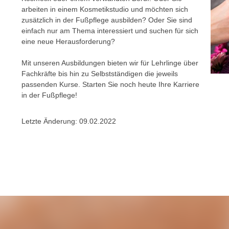
c
i
arbeiten in einem Kosmetikstudio und möchten sich
h
e
zusätzlich in der Fußpflege ausbilden? Oder Sie sind
u
r
einfach nur am Thema interessiert und suchen für sich
t
eine neue Herausforderung?
e
z
n
a
Mit unseren Ausbildungen bieten wir für Lehrlinge über
“
Fachkräfte bis hin zu Selbstständigen die jeweils
b
k
passenden Kurse. Starten Sie noch heute Ihre Karriere
k
l
in der Fußpflege!
o
i
m
c
Letzte Änderung:
09.02.2022
m
k
e
e
n
n
z
,
w
v
i
e
s
r
c
w
h
e