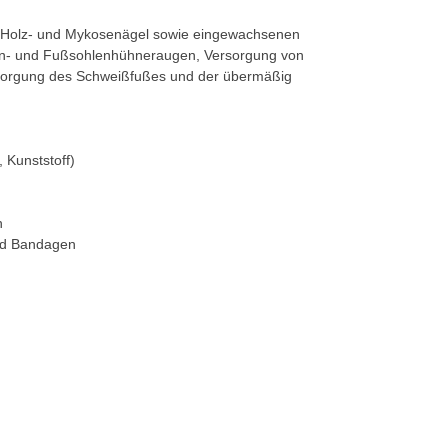
n Holz- und Mykosenägel sowie eingewachsenen
en- und Fußsohlenhühneraugen, Versorgung von
rsorgung des Schweißfußes und der übermäßig
 Kunststoff)
n
nd Bandagen