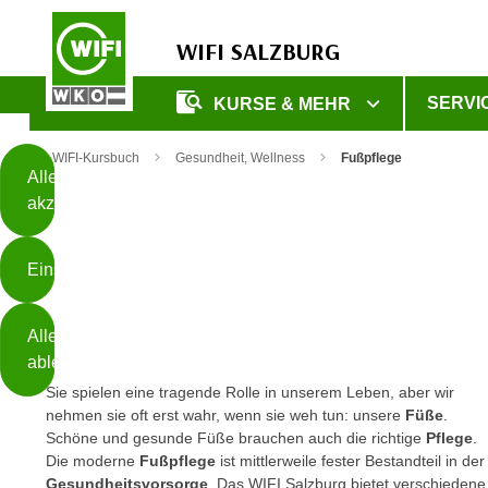
WIFI SALZBURG
Diese
SERVI
KURSE & MEHR
Seite
Zum Inhalt springen
Zur Fußzeile springen
verwendet
WIFI-Kursbuch
Gesundheit, Wellness
Fußpflege
Cookies
Alle
akzeptieren
O
h
Einstellungen
n
e
B
I
Alle
i
h
ablehnen
t
r
Sie spielen eine tragende Rolle in unserem Leben, aber wir
t
e
nehmen sie oft erst wahr, wenn sie weh tun: unsere
Füße
.
Weiterlesen
e
Z
Schöne und gesunde Füße brauchen auch die richtige
Pflege
.
b
u
Die moderne
Fußpflege
ist mittlerweile fester Bestandteil in der
e
s
Gesundheitsvorsorge
. Das WIFI Salzburg bietet verschiedene