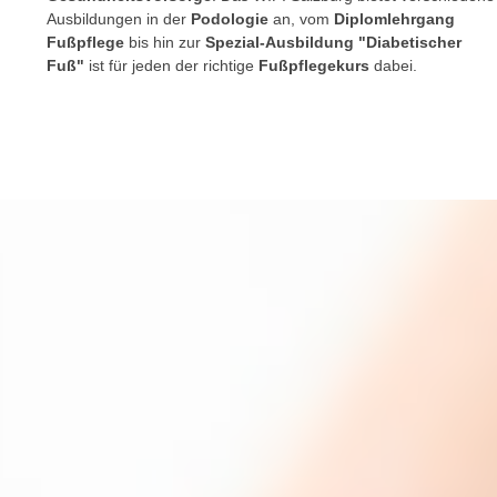
a
- nur für sichtbaren Text
Ausbildungen in der
Podologie
an, vom
Diplomlehrgang
t
c
Fußpflege
bis hin zur
Spezial-Ausbildung "Diabetischer
i
h
Fuß"
ist für jeden der richtige
Fußpflegekurs
dabei.
m
t
m
e
u
n
n
S
g
i
v
e
e
,
r
d
w
a
e
s
n
s
d
w
e
i
n
r
w
a
i
u