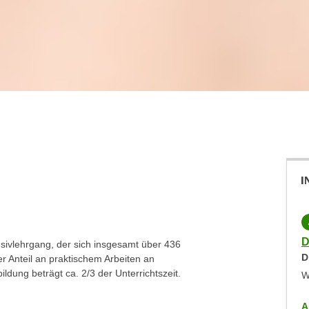
I
D
nsivlehrgang, der sich insgesamt über 436
D
r Anteil an praktischem Arbeiten an
ldung beträgt ca. 2/3 der Unterrichtszeit.
W
A