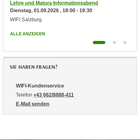
h
hnik
Lehre und Matura Informationsabend
Inf
e
u
Dienstag,
01.09.2026
,
18:00
-
19:30
und
r
t
Fre
WIFI Salzburg
e
z
WIF
n
a
ALLE ANZEIGEN
“
b
ALL
k
k
l
o
i
m
c
SIE HABEN FRAGEN?
m
k
e
e
n
WIFI-Kundenservice
n
z
,
Telefon
+43 662/8888-411
w
v
E-Mail senden
i
e
an WIFI-Kundenservice: mailto:info@wifisalzburg.at
s
r
c
w
h
e
e
n