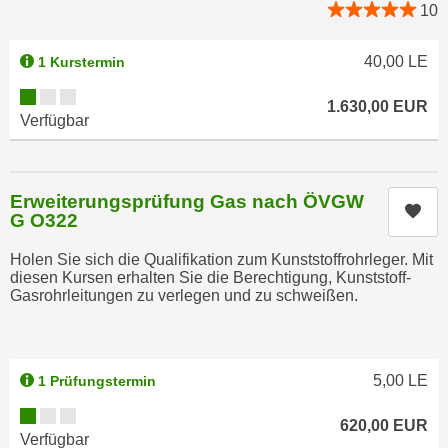
10
e
n
m
g
40,00
LE
1 Kurstermin
E
z
U
Kursverfügbarkeit:
w
1.630,00
EUR
-
e
Verfügbar
D
c
a
k
t
e
Erweiterungsprüfung Gas nach ÖVGW
e
Kur
u
G O322
n
n
s
Holen Sie sich die Qualifikation zum Kunststoffrohrleger. Mit
d
diesen Kursen erhalten Sie die Berechtigung, Kunststoff-
c
O
Gasrohrleitungen zu verlegen und zu schweißen.
h
p
u
t
t
i
z
5,00
LE
1 Prüfungstermin
m
r
i
Kursverfügbarkeit:
e
620,00
EUR
e
Verfügbar
c