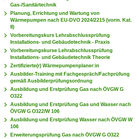
c
Gas-/Sanitärtechnik
i
h
Planung, Errichtung und Wartung von
m
t
Wärmepumpen nach EU-DVO 2024/2215 (vorm. Kat.
m
II)
e
u
n
Vorbereitungskurs Lehrabschlussprüfung
n
S
Installations- und Gebäudetechnik - Praxis
g
i
Vorbereitungskurse Lehrabschlussprüfung
v
e
Installations- und Gebäudetechnik Theorie
e
,
Zertifizierte(r) Wärmepumpenplaner:in
r
d
Ausbilder-Training mit Fachgespräch/Fachprüfung
w
a
gemäß Ausbilderprüfungsordnung
e
s
n
Ausbildung und Erstprüfung Gas nach ÖVGW G
s
O322
d
w
e
Ausbildung und Erstprüfung Gas und Wasser nach
i
ÖVGW G O322/W 106
n
r
w
Ausbildung und Erstprüfung Wasser nach ÖVGW W
a
i
106
u
r
Erweiterungsprüfung Gas nach ÖVGW G O322
c