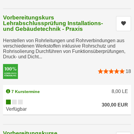
u
d
z
i
e
Vorbereitungskurs
e
Lehrabschlussprüfung Installations-
Kur
i
und Gebäudetechnik - Praxis
C
g
o
e
Herstellen von Rohrleitungen und Rohrverbindungen aus
o
n
verschiedenen Werkstoffen inklusive Rohrschutz und
k
Rohrisolierung Durchführen von Funktionsüberprüfungen,
.
Druck- und Dicht...
i
U
e
m
18
s
I
e
h
r
n
8,00
LE
7 Kurstermine
h
e
o
Kursverfügbarkeit:
n
300,00
EUR
b
Verfügbar
d
e
a
n
r
e
ü
Vorbereitungskurse