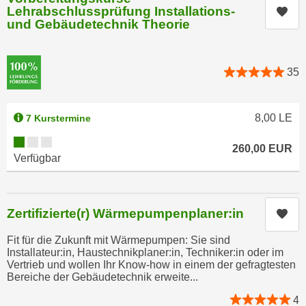
n
Lehrabschlussprüfung Installations-
b
Kur
p
und Gebäudetechnik Theorie
e
e
r
r
h
s
35
i
o
n
n
a
8,00
LE
7 Kurstermine
e
u
n
Kursverfügbarkeit:
s
260,00
EUR
b
e
Verfügbar
e
i
z
n
o
e
Zertifizierte(r) Wärmepumpenplaner:in
Kur
g
a
e
n
Fit für die Zukunft mit Wärmepumpen: Sie sind
n
Installateur:in, Haustechnikplaner:in, Techniker:in oder im
g
Vertrieb und wollen Ihr Know-how in einem der gefragtesten
e
e
Bereiche der Gebäudetechnik erweite...
n
n
D
4
e