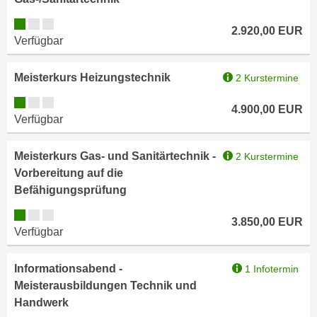
k
z
i
Kursverfügbarkeit:
w
2.920,00
EUR
e
Verfügbar
e
-
c
S
Meisterkurs Heizungstechnik
2 Kurstermine
k
e
e
Kursverfügbarkeit:
t
4.900,00
EUR
n
Verfügbar
z
u
u
n
Meisterkurs Gas- und Sanitärtechnik -
2 Kurstermine
n
d
Vorbereitung auf die
g
u
Befähigungsprüfung
z
m
u
Kursverfügbarkeit:
f
3.850,00
EUR
s
ü
Verfügbar
t
r
i
S
Informationsabend -
1 Infotermin
m
i
Meisterausbildungen Technik und
m
e
Handwerk
e
r