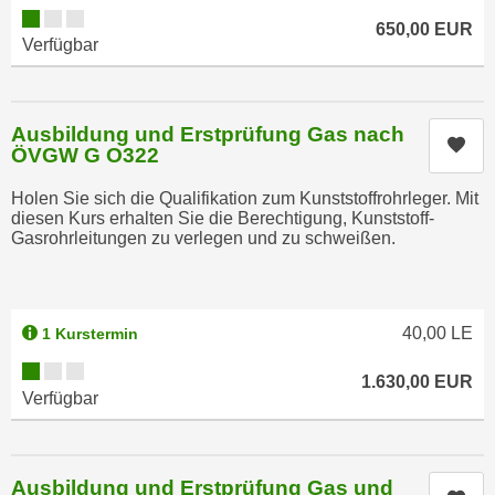
u
Kursverfügbarkeit:
e
650,00
EUR
b
Verfügbar
n
i
i
e
n
t
d
Ausbildung und Erstprüfung Gas nach
e
Kur
ÖVGW G O322
e
n
n
,
Holen Sie sich die Qualifikation zum Kunststoffrohrleger. Mit
U
diesen Kurs erhalten Sie die Berechtigung, Kunststoff-
w
S
Gasrohrleitungen zu verlegen und zu schweißen.
e
A
r
,
d
b
e
40,00
LE
1 Kurstermin
e
n
Kursverfügbarkeit:
i
w
1.630,00
EUR
w
Verfügbar
e
e
i
l
t
c
e
Ausbildung und Erstprüfung Gas und