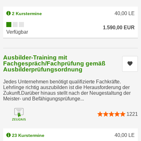
a
h
t
40,00
LE
2 Kurstermine
m
e
e
Kursverfügbarkeit:
n
1.590,00
EUR
O
Verfügbar
a
n
u
l
c
i
Ausbilder-Training mit
h
n
Fachgespräch/Fachprüfung gemäß
Kur
a
e
Ausbilderprüfungsordnung
n
-
U
Jedes Unternehmen benötigt qualifizierte Fachkräfte.
J
Lehrlinge richtig auszubilden ist die Herausforderung der
n
o
Zukunft.Darüber hinaus stellt nach der Neugestaltung der
t
u
Meister- und Befähigungsprüfunge...
e
r
r
n
1221
n
e
e
y
h
40,00
LE
z
23 Kurstermine
m