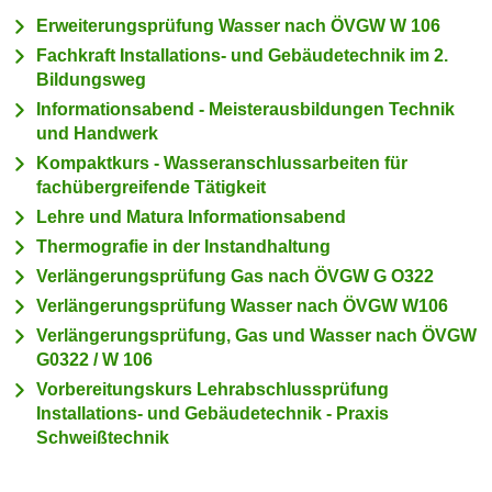
n
h
Erweiterungsprüfung Wasser nach ÖVGW W 106
u
C
Fachkraft Installations- und Gebäudetechnik im 2.
r
o
Bildungsweg
C
o
Informationsabend - Meisterausbildungen Technik
o
k
und Handwerk
o
i
Kompaktkurs - Wasseranschlussarbeiten für
k
e
fachübergreifende Tätigkeit
i
s
Lehre und Matura Informationsabend
e
v
s
Thermografie in der Instandhaltung
o
,
Verlängerungsprüfung Gas nach ÖVGW G O322
n
d
Verlängerungsprüfung Wasser nach ÖVGW W106
U
i
Verlängerungsprüfung, Gas und Wasser nach ÖVGW
S
e
G0322 / W 106
-
f
Vorbereitungskurs Lehrabschlussprüfung
a
ü
Installations- und Gebäudetechnik - Praxis
m
r
Schweißtechnik
e
d
r
i