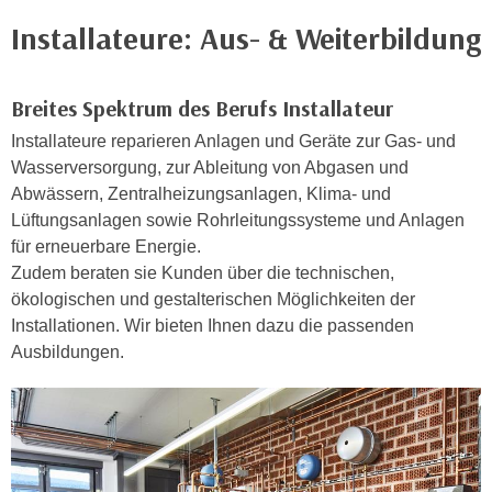
e
e
Installateure: Aus- & Weiterbildung
n
n
e
o
i
t
Breites Spektrum des Berufs Installateur
n
w
Installateure reparieren Anlagen und Geräte zur Gas- und
s
e
Wasserversorgung, zur Ableitung von Abgasen und
e
n
Abwässern, Zentralheizungsanlagen, Klima- und
t
d
Lüftungsanlagen sowie Rohrleitungssysteme und Anlagen
z
i
für erneuerbare Energie.
e
g
Zudem beraten sie Kunden über die technischen,
n
s
ökologischen und gestalterischen Möglichkeiten der
,
i
Installationen. Wir bieten Ihnen dazu die passenden
w
n
Ausbildungen.
e
d
l
.
c
W
h
e
e
n
s