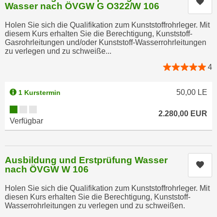
Kur
h
Wasser nach ÖVGW G O322/W 106
r
e
e
Holen Sie sich die Qualifikation zum Kunststoffrohrleger. Mit
n
C
diesem Kurs erhalten Sie die Berechtigung, Kunststoff-
I
o
Gasrohrleitungen und/oder Kunststoff-Wasserrohrleitungen
h
zu verlegen und zu schweiße...
o
r
k
4
e
i
D
e
50,00
LE
1 Kurstermin
a
s
t
Kursverfügbarkeit:
f
2.280,00
EUR
e
Verfügbar
ü
n
r
k
M
e
a
Ausbildung und Erstprüfung Wasser
Kur
i
nach ÖVGW W 106
r
n
k
Holen Sie sich die Qualifikation zum Kunststoffrohrleger. Mit
e
e
diesen Kurs erhalten Sie die Berechtigung, Kunststoff-
m
t
Wasserrohrleitungen zu verlegen und zu schweißen.
d
i