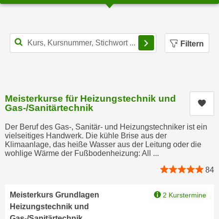
r
a
t
b
e
e
Filterbereich schl
C
Filtern
n
o
.
o
W
k
e
i
n
e
Meisterkurse für Heizungstechnik und
Kur
n
Gas-/Sanitärtechnik
s
S
z
Der Beruf des Gas-, Sanitär- und Heizungstechniker ist ein
i
u
vielseitiges Handwerk. Die kühle Brise aus der
e
A
Klimaanlage, das heiße Wasser aus der Leitung oder die
d
wohlige Wärme der Fußbodenheizung: All ...
n
e
a
84
r
l
C
y
Meisterkurs Grundlagen
2 Kurstermine
o
s
Heizungstechnik und
o
e
Gas-/Sanitärtechnik