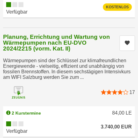
Kursverfügbarkeit:
n
e
KOSTENLOS
Verfügbar
,
l
g
e
e
v
l
Planung, Errichtung und Wartung von
a
a
Wärmepumpen nach EU-DVO
Kur
n
2024/2215 (vorm. Kat. II)
n
t
g
e
Wärmepumpen sind der Schlüssel zur klimafreundlichen
e
Energiewende - vielseitig, effizient und unabhängig von
I
n
fossilen Brennstoffen. In diesem sechstägigen Intensivkurs
n
am WIFI Salzburg werden Sie zum ...
I
h
h
a
17
r
l
e
t
d
e
84,00
LE
2 Kurstermine
u
a
r
Kursverfügbarkeit:
n
3.740,00
EUR
c
Verfügbar
z
h