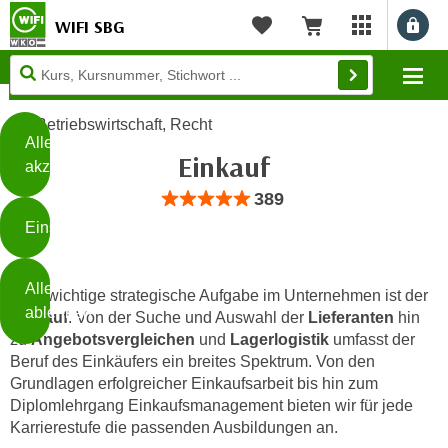
WIFI SBG
Benu
myWIFI Apps ö
Merkliste
Warenkorb
Diese
Mo
Seite
Zum Inhalt springen
Zur Fußzeile springen
verwendet
Betriebswirtschaft, Recht
Cookies
Alle
Einkauf
akzeptieren
O
Bewertung: Anzahl 389, Durchschnittlic
389
h
Einstellungen
n
e
B
I
Alle
i
Eine wichtige strategische Aufgabe im Unternehmen ist der
h
ablehnen
Einkauf
. Von der Suche und Auswahl der
Lieferanten
hin
t
r
zu
Angebotsvergleichen
und
Lagerlogistik
umfasst der
t
e
Beruf des Einkäufers ein breites Spektrum. Von den
Weiterlesen
e
Z
Grundlagen erfolgreicher Einkaufsarbeit bis hin zum
b
u
Diplomlehrgang Einkaufsmanagement bieten wir für jede
e
s
Karrierestufe die passenden Ausbildungen an.
a
- nur für sichtbaren Text
t