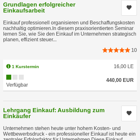
r
Grundlagen erfolgreicher
a
Kur
t
Einkaufsarbeit
b
e
e
Einkauf professionell organisieren und Beschaffungskosten
C
nachhaltig optimieren.In diesem praxisorientierten Seminar
n
o
lernen Sie, wie Sie den Einkauf im Unternehmen strategisch
.
o
planen, effizient steuer...
W
k
10
e
i
n
e
16,00
LE
1 Kurstermin
n
s
S
Kursverfügbarkeit:
z
440,00
EUR
i
u
Verfügbar
e
A
d
n
e
a
Lehrgang Einkauf: Ausbildung zum
r
Kur
l
Einkäufer
C
y
o
Unternehmen stehen heute unter hohem Kosten- und
s
Wettbewerbsdruck - ein professioneller Einkauf ist heute ein
o
e
zentraler Erfolgsfaktor für Unternehmen.Diese Einkauf