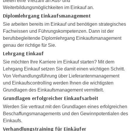
bieten eine Vielzahl an Aus- und
i
e
Weiterbildungsmöglichkeiten im Einkauf an.
k
F
Diplomlehrgang Einkaufsmanagement
a
u
n
Sie arbeiten bereits im Einkauf und benötigen strategisches
n
i
Fachwissen und Führungskompetenzen. Dann ist der
k
s
berufsbegleitende Diplomlehrgang Einkaufsmanagement
t
c
genau der richtige für Sie.
i
h
Lehrgang Einkauf
o
e
n
Sie möchten Ihre Karriere im Einkauf starten? Mit dem
n
d
Lehrgang Einkauf setzen Sie damit einen wichtigen Schritt.
U
e
Von Verhandlungsführung über Lieferantenmanagement
n
r
und Einkaufscontrolling werden Ihnen die wichtigsten
t
W
Grundlagen des Einkaufsmanagement vermittelt.
e
e
Grundlagen erfolgreicher Einkaufsarbeit
r
b
Werden Sie vertraut mit den Grundlagen eines erfolgreichen
n
s
Beschaffungsmanagements und den Gewinnpotentialen des
e
e
Einkaufs.
h
i
Verhandlungstraining für Einkäufer
m
t