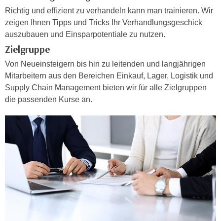
e
Richtig und effizient zu verhandeln kann man trainieren. Wir
e
n
zeigen Ihnen Tipps und Tricks Ihr Verhandlungsgeschick
n
e
auszubauen und Einsparpotentiale zu nutzen.
o
i
t
Zielgruppe
n
w
Von Neueinsteigern bis hin zu leitenden und langjährigen
s
e
Mitarbeitern aus den Bereichen Einkauf, Lager, Logistik und
e
n
Supply Chain Management bieten wir für alle Zielgruppen
t
d
die passenden Kurse an.
z
i
e
g
n
s
,
i
w
n
e
d
l
.
c
W
h
e
e
n
s