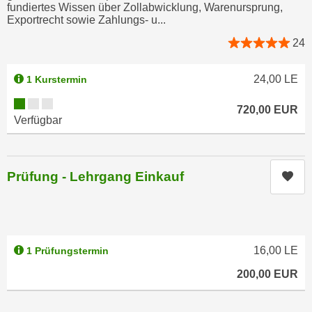
fundiertes Wissen über Zollabwicklung, Warenursprung,
n
e
Exportrecht sowie Zahlungs- u...
,
l
24
g
e
e
v
l
24,00
LE
1 Kurstermin
a
a
n
Kursverfügbarkeit:
720,00
EUR
n
t
Verfügbar
g
e
e
I
n
n
Prüfung - Lehrgang Einkauf
Kur
I
h
h
a
r
l
e
t
d
e
16,00
LE
1 Prüfungstermin
u
a
200,00
EUR
r
n
c
z
h