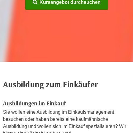
n
Kursangebot durchsuchen
h
u
C
r
o
C
o
o
k
o
i
k
e
i
s
e
v
s
o
,
n
d
Ausbildung zum Einkäufer
U
i
S
e
-
f
Ausbildungen im Einkauf
a
ü
Sie wollen eine Ausbildung im Einkaufsmanagement
m
r
besuchen oder haben bereits eine kaufmännische
e
d
Ausbildung und wollen sich im Einkauf spezialisieren? Wir
r
i