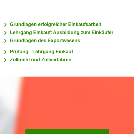
c
i
h
m
t
m
Grundlagen erfolgreicher Einkaufsarbeit
e
u
Lehrgang Einkauf: Ausbildung zum Einkäufer
n
n
S
Grundlagen des Exportwesens
g
i
v
Prüfung - Lehrgang Einkauf
e
e
Zollrecht und Zollverfahren
,
r
d
w
a
e
s
n
s
d
w
e
i
n
r
w
a
i
u
r
c