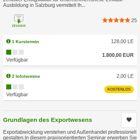
k
z
Ausbildung in Salzburg vermittelt Ih...
i
w
e
e
25
-
c
S
k
e
128,00
LE
1 Kurstermin
e
t
n
Kursverfügbarkeit:
z
1.800,00
EUR
u
Verfügbar
u
n
n
d
2,00
LE
2 Infotermine
g
u
z
Kursverfügbarkeit:
m
KOSTENLOS
u
Verfügbar
f
s
ü
t
r
i
S
Grundlagen des Exportwesens
Kur
m
i
m
Exportabwicklung verstehen und Außenhandel professionell
e
e
gestalten.In diesem praxisorientierten Seminar erwerben Sie
r