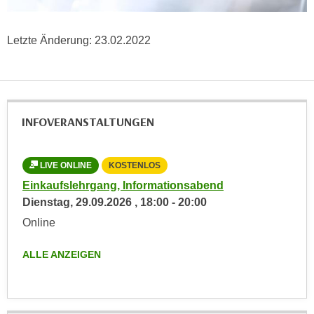
n
i
S
c
i
Letzte Änderung:
23.02.2022
h
e
n
a
i
u
c
f
h
INFOVERANSTALTUNGEN
„
t
A
d
l
LIVE ONLINE
KOSTENLOS
e
l
m
Einkaufslehrgang, Informationsabend
e
D
Dienstag,
29.09.2026
,
18:00
-
20:00
a
a
Online
k
t
z
e
ALLE ANZEIGEN
e
n
p
s
t
c
i