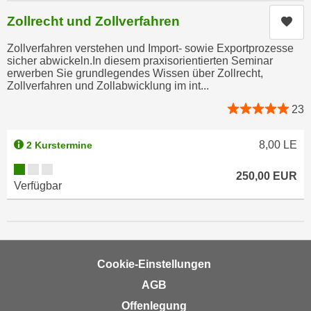
u
d
Zollrecht und Zollverfahren
Kur
z
i
e
Zollverfahren verstehen und Import- sowie Exportprozesse
e
i
sicher abwickeln.In diesem praxisorientierten Seminar
C
g
erwerben Sie grundlegendes Wissen über Zollrecht,
o
Zollverfahren und Zollabwicklung im int...
e
o
n
23
k
.
i
U
8,00
LE
2 Kurstermine
e
m
s
Kursverfügbarkeit:
I
250,00
EUR
e
Verfügbar
h
r
n
h
e
o
n
b
d
Cookie-Einstellungen
e
a
n
AGB
r
e
ü
Offenlegung