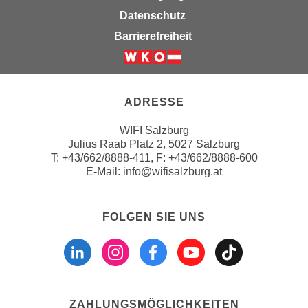
n
b
Datenschutz
p
e
Barrierefreiheit
e
r
r
h
Weiter zur Website der Wirts
s
i
o
n
ADRESSE
n
a
e
u
WIFI Salzburg
n
s
Julius Raab Platz 2, 5027 Salzburg
b
T:
+43/662/8888-411
, F: +43/662/8888-600
e
e
E-Mail:
info@wifisalzburg.at
i
z
n
o
e
FOLGEN SIE UNS
g
a
Folgen sie uns a
Folgen sie u
Folgen si
Folgen 
Folge
e
n
n
g
e
e
n
n
D
ZAHLUNGSMÖGLICHKEITEN
e