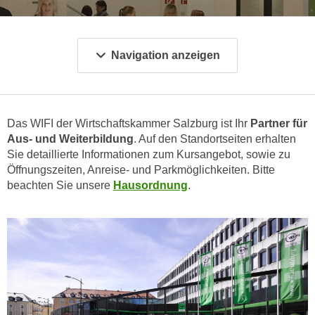
c
i
h
m
t
m
Navigation anzeigen
e
u
n
n
S
g
i
v
Das WIFI der Wirtschaftskammer Salzburg ist Ihr
Partner für
e
e
Aus- und Weiterbildung
. Auf den Standortseiten erhalten
,
r
Sie detaillierte Informationen zum Kursangebot, sowie zu
d
w
Öffnungszeiten, Anreise- und Parkmöglichkeiten. Bitte
a
e
beachten Sie unsere
Hausordnung
.
s
n
s
d
w
e
i
n
r
w
a
i
u
r
c