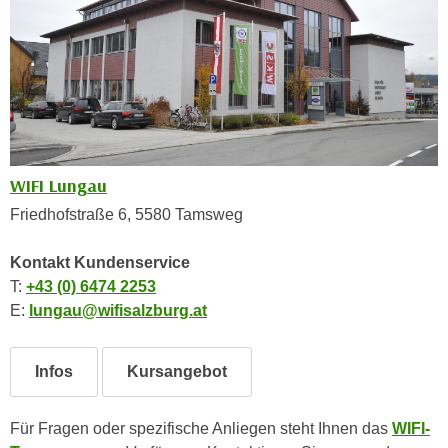
n
i
S
c
i
h
e
n
a
i
u
c
f
h
„
WIFI Lungau
t
A
Friedhofstraße 6, 5580 Tamsweg
d
l
e
l
Kontakt Kundenservice
m
e
T:
+43 (0) 6474 2253
D
a
E:
lungau@wifisalzburg.at
a
k
t
z
e
e
Infos
Kursangebot
n
p
s
t
Für Fragen oder spezifische Anliegen steht Ihnen das
WIFI-
c
i