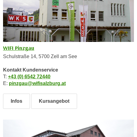
e
e
n
n
e
o
i
t
n
w
s
e
WIFI Pinzgau
e
n
t
Schulstraße 14, 5700 Zell am See
d
z
i
Kontakt Kundenservice
e
g
T:
+43 (0) 6542 72440
n
s
E:
pinzgau@wifisalzburg.at
,
i
w
n
e
Infos
Kursangebot
d
l
.
c
W
h
e
e
n
s