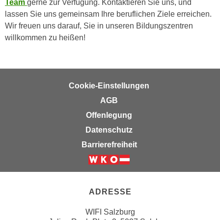
Team
gerne zur Verfügung. Kontaktieren Sie uns, und
h
e
lassen Sie uns gemeinsam Ihre beruflichen Ziele erreichen.
u
r
Wir freuen uns darauf, Sie in unseren Bildungszentren
t
e
willkommen zu heißen!
z
n
a
“
b
k
k
l
Cookie-Einstellungen
o
i
m
AGB
c
m
k
Offenlegung
e
e
Datenschutz
n
n
Barrierefreiheit
z
,
w
v
i
Weiter zur Website der Wirts
e
s
r
ADRESSE
c
w
h
e
WIFI Salzburg
e
n