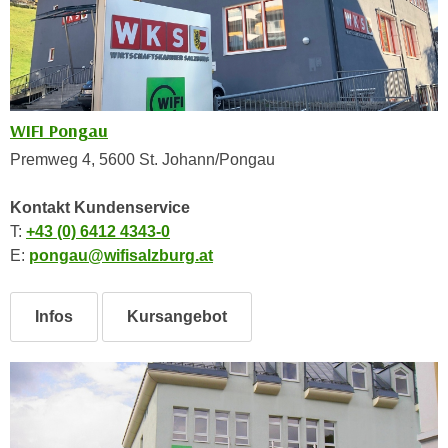
i
e
k
F
a
u
n
n
i
k
s
WIFI Pongau
t
c
i
Premweg 4, 5600 St. Johann/Pongau
h
o
e
n
Kontakt Kundenservice
n
d
T:
+43 (0) 6412 4343-0
U
e
E:
pongau@wifisalzburg.at
n
r
t
W
Infos
Kursangebot
e
e
r
b
n
s
e
e
h
i
m
t