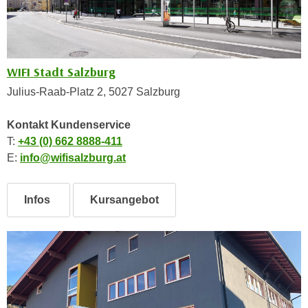
n
h
u
C
r
o
C
o
WIFI Stadt Salzburg
o
k
o
Julius-Raab-Platz 2, 5027 Salzburg
i
k
e
i
Kontakt Kundenservice
s
e
T:
+43 (0) 662 8888-411
v
s
E:
info@wifisalzburg.at
o
,
n
d
U
Infos
Kursangebot
i
S
e
-
f
a
ü
m
r
e
d
r
i