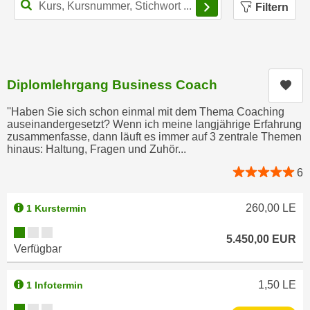
n
Filtern
h
u
C
r
o
C
o
o
k
Diplomlehrgang Business Coach
Kur
o
i
k
''Haben Sie sich schon einmal mit dem Thema Coaching
e
i
auseinandergesetzt? Wenn ich meine langjährige Erfahrung
s
zusammenfasse, dann läuft es immer auf 3 zentrale Themen
e
v
hinaus: Haltung, Fragen und Zuhör...
s
o
,
6
n
d
U
i
260,00
LE
1 Kurstermin
S
e
Kursverfügbarkeit:
-
f
5.450,00
EUR
a
Verfügbar
ü
m
r
e
1,50
LE
1 Infotermin
d
r
i
Kursverfügbarkeit: