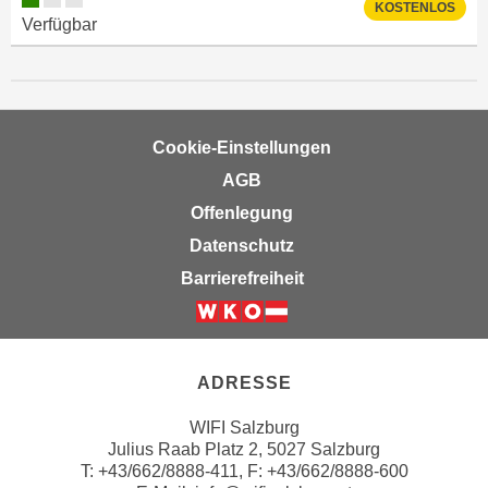
i
KOSTENLOS
e
Verfügbar
k
F
a
u
n
n
i
k
s
t
Cookie-Einstellungen
c
i
AGB
h
o
Offenlegung
e
n
n
Datenschutz
d
U
e
Barrierefreiheit
n
r
t
W
Weiter zur Website der Wirts
e
e
r
b
ADRESSE
n
s
e
WIFI Salzburg
e
Julius Raab Platz 2, 5027 Salzburg
h
i
T:
+43/662/8888-411
, F: +43/662/8888-600
m
t