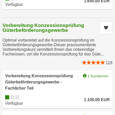
1.650,00
EUR
u
Verfügbar
e
b
n
i
i
e
n
Vorbereitung Konzessionsprüfung
t
Kur
Güterbeförderungsgewerbe
d
e
e
n
Optimal vorbereitet auf die Konzessionsprüfung im
n
Güterbeförderungsgewerbe.Dieser praxisorientierte
,
U
Vorbereitungskurs vermittelt Ihnen das notwendige
w
Fachwissen, um die Konzessionsprüfung für das Güte...
S
e
A
118
r
,
d
b
e
Vorbereitung Konzessionsprüfung
1 Kurstermin
e
n
Güterbeförderungsgewerbe -
i
w
Fachlicher Teil
w
e
Kursverfügbarkeit:
e
1.100,00
EUR
i
Verfügbar
l
t
c
e