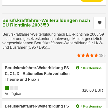
r
a
t
b
e
e
C
Berufskraftfahrer-Weiterbildungen nach
Kur
n
EU Richtlinie 2003/59
o
.
o
Berufskraftfahrer-Weiterbildung nach EU-Richtlinie 2003/59
W
k
- sicher und gesetzeskonform unterwegs.Mit der gesetzlich
e
i
vorgeschriebenen Berufskraftfahrer-Weiterbildung für LKW-
n
und Busfahrer (C95 / D95)...
e
n
s
189
S
z
i
u
Berufskraftfahrer-Weiterbildung FS
7 Kurstermine
e
A
C, C1, D - Rationelles Fahrverhalten -
d
n
Theorie und Praxis
e
a
r
Kursverfügbarkeit:
l
320,00
EUR
C
Verfügbar
y
o
s
o
e
Berufskraftfahrer-Weiterbildung FS
7 Kurstermine