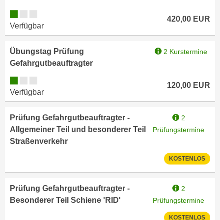
n
d
Kursverfügbarkeit:
420,00
EUR
E
e
Verfügbar
U
n
-
w
Übungstag Prüfung
2 Kurstermine
U
i
Gefahrgutbeauftragter
S
r
A
Kursverfügbarkeit:
z
120,00
EUR
u
Verfügbar
i
n
e
t
l
Prüfung Gefahrgutbeauftragter -
2
e
o
Allgemeiner Teil und besonderer Teil
Prüfungstermine
r
r
Straßenverkehr
w
i
KOSTENLOS
o
e
r
n
f
t
Prüfung Gefahrgutbeauftragter -
2
e
i
Besonderer Teil Schiene 'RID'
Prüfungstermine
n
e
KOSTENLOS
h