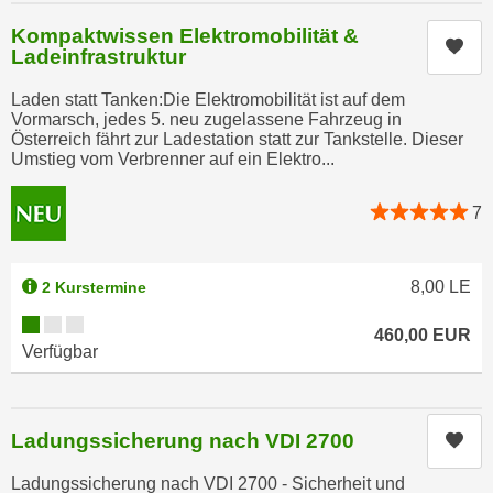
u
d
Kompaktwissen Elektromobilität &
z
Kur
i
Ladeinfrastruktur
e
e
i
Laden statt Tanken:Die Elektromobilität ist auf dem
C
g
Vormarsch, jedes 5. neu zugelassene Fahrzeug in
o
Österreich fährt zur Ladestation statt zur Tankstelle. Dieser
e
o
Umstieg vom Verbrenner auf ein Elektro...
n
k
.
i
7
U
e
m
s
I
8,00
LE
2 Kurstermine
e
h
r
Kursverfügbarkeit:
n
460,00
EUR
h
e
Verfügbar
o
n
b
d
e
a
Ladungssicherung nach VDI 2700
Kur
n
r
e
ü
Ladungssicherung nach VDI 2700 - Sicherheit und