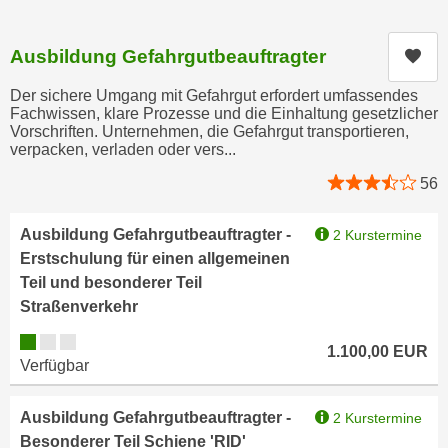
h
e
u
r
Ausbildung Gefahrgutbeauftragter
t
Kur
e
z
n
Der sichere Umgang mit Gefahrgut erfordert umfassendes
a
“
Fachwissen, klare Prozesse und die Einhaltung gesetzlicher
b
Vorschriften. Unternehmen, die Gefahrgut transportieren,
k
verpacken, verladen oder vers...
k
l
o
i
56
m
c
m
k
Ausbildung Gefahrgutbeauftragter -
2 Kurstermine
e
e
Erstschulung für einen allgemeinen
n
n
Teil und besonderer Teil
z
,
Straßenverkehr
w
v
Kursverfügbarkeit:
i
e
1.100,00
EUR
Verfügbar
s
r
c
w
h
Ausbildung Gefahrgutbeauftragter -
2 Kurstermine
e
e
Besonderer Teil Schiene 'RID'
n