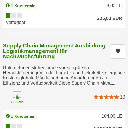
a
8,00
LE
1 Kurstermin
h
t
m
Kursverfügbarkeit:
e
225,00
EUR
e
Verfügbar
n
O
a
n
u
l
Supply Chain Management Ausbildung:
c
i
Logistikmanagement für
Kur
h
n
Nachwuchsführung
a
e
n
Unternehmen stehen heute vor komplexen
-
Herausforderungen in der Logistik und Lieferkette: steigende
U
J
Kosten, globale Märkte und hohe Anforderungen an
n
o
Effizienz und Verfügbarkeit.Diese Supply Chain Mana...
t
u
e
r
10
r
n
n
e
e
104,00
LE
y
1 Kurstermin
h
z
Kursverfügbarkeit:
m