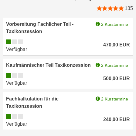
e
n
135
m
g
E
z
Vorbereitung Fachlicher Teil -
2 Kurstermine
U
w
Taxikonzession
-
e
D
Kursverfügbarkeit:
c
470,00
EUR
a
Verfügbar
k
t
e
e
Kaufmännischer Teil Taxikonzession
u
2 Kurstermine
n
n
Kursverfügbarkeit:
s
500,00
EUR
d
Verfügbar
c
O
h
p
Fachkalkulation für die
2 Kurstermine
u
t
Taxikonzession
t
i
z
Kursverfügbarkeit:
m
240,00
EUR
r
i
Verfügbar
e
e
c