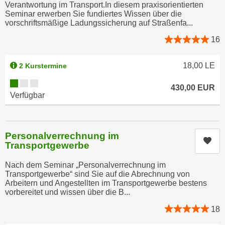
n
Verantwortung im Transport.In diesem praxisorientierten
b
Seminar erwerben Sie fundiertes Wissen über die
p
e
vorschriftsmäßige Ladungssicherung auf Straßenfa...
e
r
r
16
h
s
i
o
18,00
LE
2 Kurstermine
n
n
a
Kursverfügbarkeit:
e
430,00
EUR
u
Verfügbar
n
s
b
e
e
i
Personalverrechnung im
z
n
Kur
Transportgewerbe
o
e
g
a
Nach dem Seminar „Personalverrechnung im
e
Transportgewerbe“ sind Sie auf die Abrechnung von
n
Arbeitern und Angestellten im Transportgewerbe bestens
n
g
vorbereitet und wissen über die B...
e
e
n
18
n
D
e