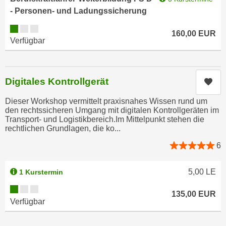
n
- Personen- und Ladungssicherung
e
,
l
Kursverfügbarkeit:
g
160,00
EUR
e
Verfügbar
e
v
l
a
a
n
n
Digitales Kontrollgerät
Kur
t
g
e
Dieser Workshop vermittelt praxisnahes Wissen rund um
e
I
den rechtssicheren Umgang mit digitalen Kontrollgeräten im
n
Transport- und Logistikbereich.Im Mittelpunkt stehen die
n
I
rechtlichen Grundlagen, die ko...
h
h
a
6
r
l
e
t
5,00
LE
1 Kurstermin
d
e
Kursverfügbarkeit:
u
a
135,00
EUR
r
Verfügbar
n
c
z
h