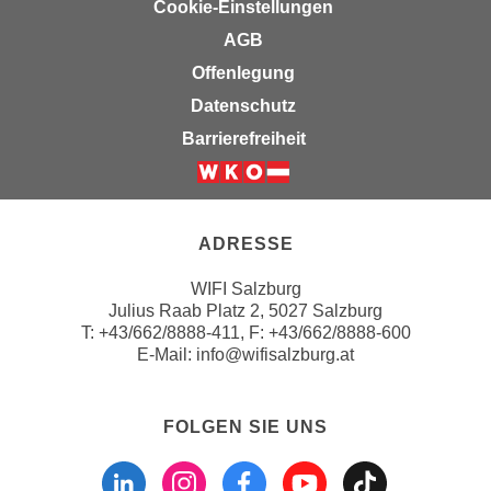
Cookie-Einstellungen
t
D
z
AGB
a
n
z
Offenlegung
i
u
Datenschutz
v
v
Barrierefreiheit
e
e
a
r
u
Weiter zur Website der Wirts
a
u
r
ADRESSE
n
b
t
e
WIFI Salzburg
e
i
Julius Raab Platz 2, 5027 Salzburg
r
t
T:
+43/662/8888-411
, F: +43/662/8888-600
l
E-Mail:
info@wifisalzburg.at
e
i
n
e
w
FOLGEN SIE UNS
g
i
Folgen sie uns a
Folgen sie u
Folgen si
Folgen 
Folge
e
r
n
u