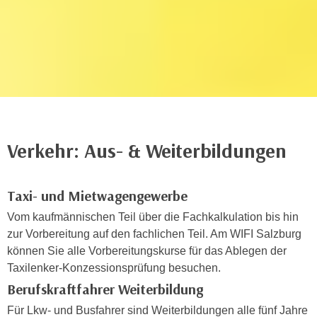
n
h
u
C
r
o
C
o
o
k
o
i
k
e
i
s
e
Verkehr: Aus- & Weiterbildungen
v
s
o
,
n
d
Taxi- und Mietwagengewerbe
U
i
Vom kaufmännischen Teil über die Fachkalkulation bis hin
S
e
zur Vorbereitung auf den fachlichen Teil. Am WIFI Salzburg
-
f
können Sie alle Vorbereitungskurse für das Ablegen der
a
ü
Taxilenker-Konzessionsprüfung besuchen.
m
r
Berufskraftfahrer Weiterbildung
e
d
r
Für Lkw- und Busfahrer sind Weiterbildungen alle fünf Jahre
i