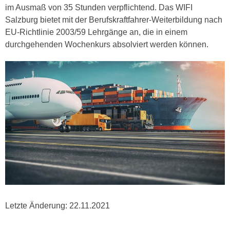
i
im Ausmaß von 35 Stunden verpflichtend. Das WIFI
e
k
Salzburg bietet mit der Berufskraftfahrer-Weiterbildung nach
F
a
EU-Richtlinie 2003/59 Lehrgänge an, die in einem
u
n
durchgehenden Wochenkurs absolviert werden können.
n
i
k
s
t
c
i
h
o
e
n
n
d
U
e
n
r
t
W
e
e
r
b
n
s
e
e
Letzte Änderung:
22.11.2021
h
i
m
t