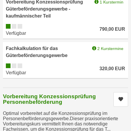
h
Vorbereitung Konzessionsprüfung
1 Kurstermin
r
e
Güterbeförderungsgewerbe -
e
n
kaufmännischer Teil
C
I
o
Kursverfügbarkeit:
790,00
EUR
h
o
Verfügbar
r
k
e
i
Fachkalkulation für das
2 Kurstermine
D
e
Güterbeförderungsgewerbe
a
s
t
Kursverfügbarkeit:
f
320,00
EUR
e
Verfügbar
ü
n
r
k
M
e
a
Vorbereitung Konzessionsprüfung
Kur
i
Personenbeförderung
r
n
k
Optimal vorbereitet auf die Konzessionsprüfung im
e
e
Personenbeförderungsgewerbe.Dieser praxisorientierte
m
t
Vorbereitungskurs vermittelt Ihnen das notwendige
d
Fachwissen, um die Konzessionsprüfung für das T...
i