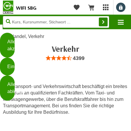
WIFI SBG
Benu
myWIFI Apps ö
Merkliste
Warenkorb
Diese
Mo
Seite
Zum Inhalt springen
Zur Fußzeile springen
verwendet
Handel, Verkehr
Cookies
Alle
Verkehr
akzeptieren
O
Bewertung: Anzahl 4399, Durchschnittli
4399
h
Einstellungen
n
e
B
I
Alle
i
Die Transport- und Verkehrswirtschaft beschäftigt ein breites
h
ablehnen
Spektrum an qualifizierten Fachkräften. Vom Taxi- und
t
r
Mietwagengewerbe, über die Berufskraftfahrer bis hin zum
t
e
Transportmanagement. Bei uns finden Sie die richtige
Weiterlesen
e
Z
Ausbildung für Ihre Bedürfnisse.
b
u
e
s
a
- nur für sichtbaren Text
t