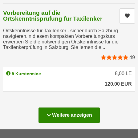
r
h
u
Vorbereitung auf die
t
Kur
n
Ortskenntnisprüfung für Taxilenker
a
g
n
Ortskenntnisse für Taxilenker - sicher durch Salzburg
s
navigieren.In diesem kompakten Vorbereitungskurs
g
z
erwerben Sie die notwendigen Ortskenntnisse für die
e
w
Taxilenkerprüfung in Salzburg. Sie lernen die...
m
e
49
e
c
s
k
8,00
LE
s
5 Kurstermine
e
e
g
120,00
EUR
n
e
e
s
n
e
S
t
Kurse
Weitere
anzeigen
c
z
h
t
u
.