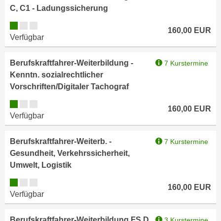
k
z
C, C1 - Ladungssicherung
i
w
Kursverfügbarkeit:
e
160,00
EUR
e
Verfügbar
-
c
S
k
e
Berufskraftfahrer-Weiterbildung -
7 Kurstermine
e
t
Kenntn. sozialrechtlicher
n
z
Vorschriften/Digitaler Tachograf
u
u
n
Kursverfügbarkeit:
160,00
EUR
n
d
Verfügbar
g
u
z
m
Berufskraftfahrer-Weiterb. -
7 Kurstermine
u
f
Gesundheit, Verkehrssicherheit,
s
ü
Umwelt, Logistik
t
r
i
Kursverfügbarkeit:
S
160,00
EUR
m
Verfügbar
i
m
e
e
Berufskraftfahrer-Weiterbildung FS D
r
3 Kurstermine