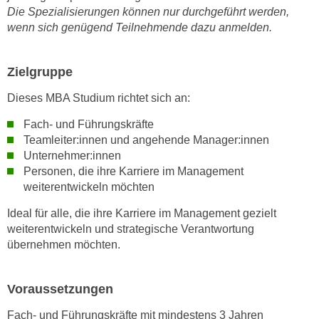
n
b
Die Spezialisierungen können nur durchgeführt werden,
p
wenn sich genügend Teilnehmende dazu anmelden.
e
e
r
r
h
Zielgruppe
s
i
o
n
Dieses MBA Studium richtet sich an:
n
a
Fach- und Führungskräfte
e
u
Teamleiter:innen und angehende Manager:innen
n
s
Unternehmer:innen
b
e
Personen, die ihre Karriere im Management
e
i
weiterentwickeln möchten
z
n
o
Ideal für alle, die ihre Karriere im Management gezielt
e
g
weiterentwickeln und strategische Verantwortung
a
e
übernehmen möchten.
n
n
g
e
e
Voraussetzungen
n
n
D
Fach- und Führungskräfte mit mindestens 3 Jahren
e