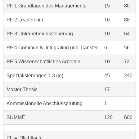
h
r
PF 1 Grundlagen des Managements
15
80
e
e
n
C
PF 2 Leadership
16
88
I
o
h
PF 3 Unternehmenssteuerung
10
64
o
r
k
e
PF 4 Community, Integration und Transfer
6
56
i
D
e
PF 5 Wissenschaftliches Arbeiten
10
72
a
s
t
f
Spezialisierungen 1-3 (je)
45
240
e
ü
n
r
Master Thesis
17
k
M
e
a
Kommissionelle Abschlussprüfung
1
i
r
n
k
SUMME
120
600
e
e
m
t
d
PF = Pflichtfach
i