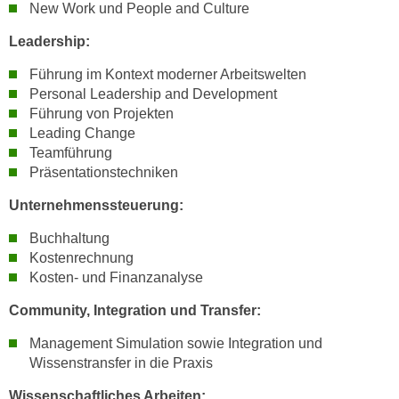
k
New Work und People and Culture
z
i
w
Leadership:
e
e
-
Führung im Kontext moderner Arbeitswelten
c
S
Personal Leadership and Development
k
e
Führung von Projekten
e
Leading Change
t
n
Teamführung
z
u
Präsentationstechniken
u
n
n
Unternehmenssteuerung:
d
g
u
Buchhaltung
z
m
Kostenrechnung
u
f
Kosten- und Finanzanalyse
s
ü
t
Community, Integration und Transfer:
r
i
S
Management Simulation sowie Integration und
m
i
Wissenstransfer in die Praxis
m
e
e
Wissenschaftliches Arbeiten:
r