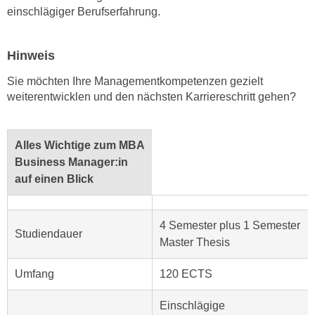
a
einschlägiger Berufserfahrung.
h
t
m
e
e
Hinweis
n
O
a
Sie möchten Ihre Managementkompetenzen gezielt
n
u
weiterentwicklen und den nächsten Karriereschritt gehen?
l
c
i
h
n
Alles Wichtige zum MBA
a
e
Business Manager:in
n
-
auf einen Blick
U
J
n
o
t
u
4 Semester plus 1 Semester
e
Studiendauer
r
Master Thesis
r
n
n
e
Umfang
120 ECTS
e
y
h
z
Einschlägige
m