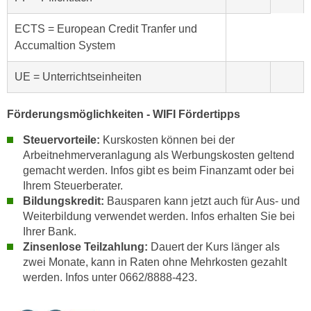
e
n
m
ECTS = European Credit Tranfer und
g
E
Accumaltion System
z
U
w
UE = Unterrichtseinheiten
-
e
D
c
a
Förderungsmöglichkeiten - WIFI Fördertipps
k
t
e
Steuervorteile:
Kurskosten können bei der
e
u
Arbeitnehmerveranlagung als Werbungskosten geltend
n
n
gemacht werden. Infos gibt es beim Finanzamt oder bei
s
d
Ihrem Steuerberater.
c
O
Bildungskredit:
Bausparen kann jetzt auch für Aus- und
h
p
Weiterbildung verwendet werden. Infos erhalten Sie bei
u
Ihrer Bank.
t
t
Zinsenlose Teilzahlung:
Dauert der Kurs länger als
i
z
zwei Monate, kann in Raten ohne Mehrkosten gezahlt
m
r
werden. Infos unter 0662/8888-423.
i
e
e
c