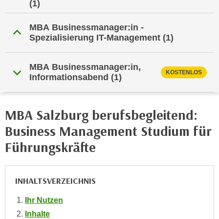
(1)
i
e
k
F
MBA Businessmanager:in -
a
u
Spezialisierung IT-Management
(1)
n
n
i
k
s
t
MBA Businessmanager:in,
KOSTENLOS
c
Informationsabend
(1)
i
h
o
e
n
n
MBA Salzburg berufsbegleitend:
d
U
e
Business Management Studium für
n
r
Führungskräfte
t
W
e
e
r
b
n
INHALTSVERZEICHNIS
s
e
e
Ihr Nutzen
h
i
Inhalte
m
t