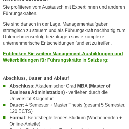
h
e
Sie profitieren vom Austausch mit Expert:innen und anderen
u
r
Führungskräften.
t
e
z
Sie sind danach in der Lage, Managementaufgaben
n
a
strategisch zu steuern und als Führungskraft nachhaltig zum
“
b
Unternehmenserfolg beizutragen sowie komplexe
k
unternehmerische Entscheidungen fundiert zu treffen.
k
l
o
i
Entdecken Sie weitere Management-Ausbildungen und
m
c
Weiterbildungen für Führungskräfte in Salzburg:
m
k
e
e
Abschluss, Dauer und Ablauf
n
n
z
Abschluss:
Akademischer Grad
MBA (Master of
,
w
Business Administration) -
verliehen durch die
v
Universität Klagenfurt
i
e
Dauer:
4 Semester + Master Thesis (gesamt 5 Semester,
s
r
120 ECTS)
c
w
Format:
Berufsbegleitendes Studium (Wochenenden +
h
e
Online-Anteile)
e
n