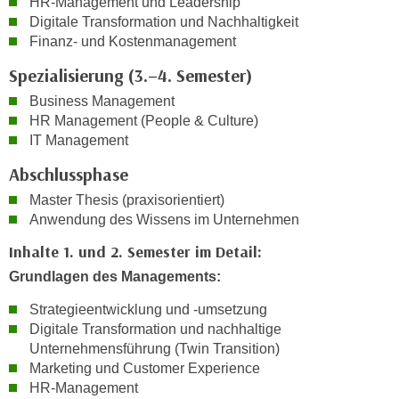
HR-Management und Leadership
r
a
Digitale Transformation und Nachhaltigkeit
t
Finanz- und Kostenmanagement
b
e
e
C
Spezialisierung (3.–4. Semester)
n
o
Business Management
.
o
HR Management (People & Culture)
W
k
IT Management
e
i
n
Abschlussphase
e
n
s
Master Thesis (praxisorientiert)
S
Anwendung des Wissens im Unternehmen
z
i
u
Inhalte 1. und 2. Semester im Detail:
e
A
Grundlagen des Managements:
d
n
e
a
Strategieentwicklung und -umsetzung
r
l
Digitale Transformation und nachhaltige
C
y
Unternehmensführung (Twin Transition)
o
Marketing und Customer Experience
s
o
HR-Management
e