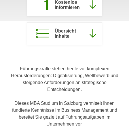
1
Kostenlos
c
i
informieren
h
m
t
m
e
u
Übersicht
n
n
Inhalte
S
g
i
v
e
e
,
r
d
Führungskräfte stehen heute vor komplexen
w
a
Herausforderungen: Digitalisierung, Wettbewerb und
e
s
steigende Anforderungen an strategische
n
s
Entscheidungen.
d
w
e
i
Dieses MBA Studium in Salzburg vermittelt Ihnen
n
r
fundierte Kenntnisse im Business Management und
w
a
bereitet Sie gezielt auf Führungsaufgaben im
i
u
Unternehmen vor.
r
c