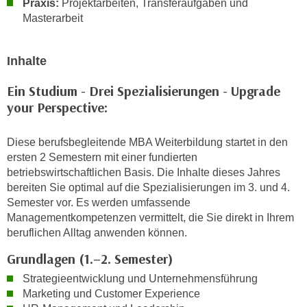
Praxis:
Projektarbeiten, Transferaufgaben und
n
d
Masterarbeit
E
e
U
n
-
Inhalte
w
U
i
Ein Studium - Drei Spezialisierungen - Upgrade
S
r
your Perspective:
A
z
u
i
n
Diese berufsbegleitende MBA Weiterbildung startet in den
e
ersten 2 Semestern mit einer fundierten
t
l
betriebswirtschaftlichen Basis. Die Inhalte dieses Jahres
e
o
bereiten Sie optimal auf die Spezialisierungen im 3. und 4.
r
r
Semester vor. Es werden umfassende
w
i
Managementkompetenzen vermittelt, die Sie direkt in Ihrem
o
e
beruflichen Alltag anwenden können.
r
n
Grundlagen (1.–2. Semester)
f
t
e
Strategieentwicklung und Unternehmensführung
i
n
Marketing und Customer Experience
e
h