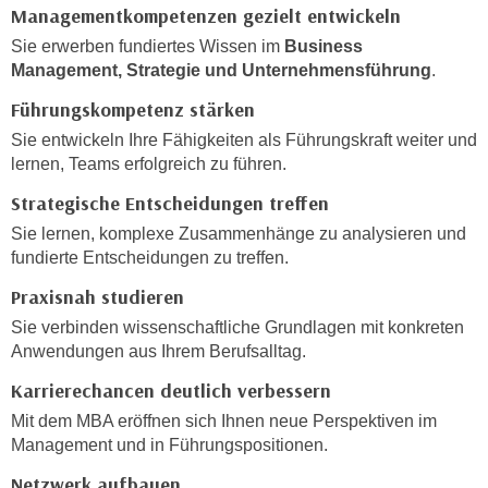
n
Managementkompetenzen gezielt entwickeln
i
S
Sie erwerben fundiertes Wissen im
Business
c
i
Management, Strategie und Unternehmensführung
.
h
e
n
Führungskompetenz stärken
a
i
u
Sie entwickeln Ihre Fähigkeiten als Führungskraft weiter und
c
lernen, Teams erfolgreich zu führen.
f
h
„
Strategische Entscheidungen treffen
t
A
Sie lernen, komplexe Zusammenhänge zu analysieren und
d
l
fundierte Entscheidungen zu treffen.
e
l
m
Praxisnah studieren
e
D
a
Sie verbinden wissenschaftliche Grundlagen mit konkreten
a
k
Anwendungen aus Ihrem Berufsalltag.
t
z
Karrierechancen deutlich verbessern
e
e
n
Mit dem MBA eröffnen sich Ihnen neue Perspektiven im
p
s
Management und in Führungspositionen.
t
c
i
Netzwerk aufbauen