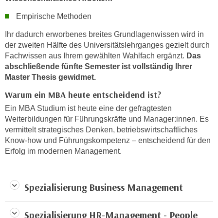
n
e
Empirische Methoden
,
l
g
Ihr dadurch erworbenes breites Grundlagenwissen wird in
e
e
der zweiten Hälfte des Universitätslehrganges gezielt durch
v
l
Fachwissen aus Ihrem gewählten Wahlfach ergänzt.
Das
a
a
abschließende fünfte Semester ist vollständig Ihrer
n
Master Thesis gewidmet.
n
t
g
e
Warum ein MBA heute entscheidend ist?
e
I
Ein MBA Studium ist heute eine der gefragtesten
n
n
Weiterbildungen für Führungskräfte und Manager:innen. Es
I
h
vermittelt strategisches Denken, betriebswirtschaftliches
h
a
Know-how und Führungskompetenz – entscheidend für den
r
Erfolg im modernen Management.
l
e
t
d
e
u
Spezialisierung Business Management
a
r
n
c
z
Spezialisierung HR-Management - People
h