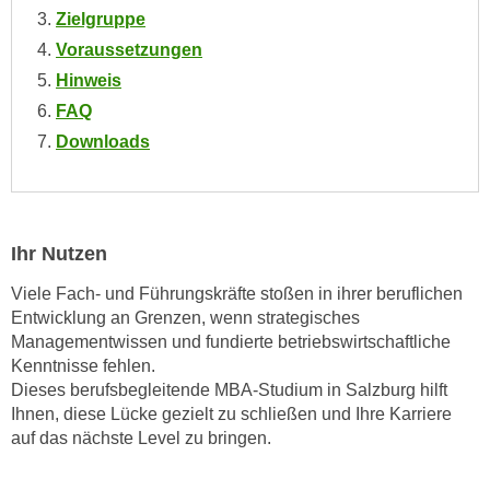
e
Zielgruppe
e
n
Voraussetzungen
n
e
o
Hinweis
i
t
FAQ
n
w
Downloads
s
e
e
n
t
d
z
i
Ihr Nutzen
e
g
n
s
Viele Fach- und Führungskräfte stoßen in ihrer beruflichen
,
i
Entwicklung an Grenzen, wenn strategisches
w
n
Managementwissen und fundierte betriebswirtschaftliche
e
Kenntnisse fehlen.
d
l
Dieses berufsbegleitende MBA-Studium in Salzburg hilft
.
c
Ihnen, diese Lücke gezielt zu schließen und Ihre Karriere
W
h
auf das nächste Level zu bringen.
e
e
n
s