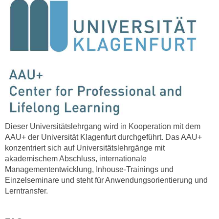
r
h
u
t
n
a
g
n
s
g
z
e
w
m
e
e
c
s
k
s
e
Dieser Universitätslehrgang wird in Kooperation mit d
em
e
g
AAU+ der Universität Klagenfurt durchgeführt.
Das AAU+
n
e
konzentriert sich auf Universitätslehrgänge mit
e
s
akademischem Abschluss, internationale
n
e
Managemententwicklung, Inhouse-Trainings und
S
t
Einzelseminare und steht für Anwendungsorientierung und
c
Lerntransfer.
z
h
t
u
.