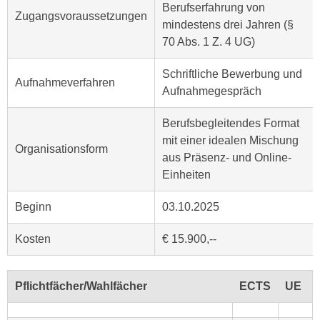
u
Berufserfahrung von
Zugangsvoraussetzungen
e
b
mindestens drei Jahren (§
n
i
70 Abs. 1 Z. 4 UG)
i
e
n
t
Schriftliche Bewerbung und
Aufnahmeverfahren
d
e
Aufnahmegespräch
e
n
n
Berufsbegleitendes Format
,
U
mit einer idealen Mischung
w
Organisationsform
S
aus Präsenz- und Online-
e
A
Einheiten
r
,
d
b
Beginn
03.10.2025
e
e
n
Kosten
€ 15.900,--
i
w
w
e
e
i
Pflichtfächer/Wahlfächer
ECTS
UE
l
t
c
e