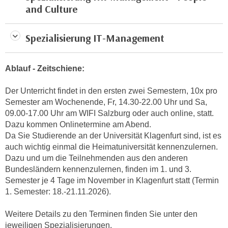
u
and Culture
d
z
i
e
e
Spezialisierung IT-Management
i
C
g
o
e
Ablauf - Zeitschiene:
o
n
k
.
Der Unterricht findet in den ersten zwei Semestern, 10x pro
i
U
Semester am Wochenende, Fr, 14.30-22.00 Uhr und Sa,
e
09.00-17.00 Uhr am WIFI Salzburg oder auch online, statt.
m
s
Dazu kommen Onlinetermine am Abend.
I
e
Da Sie Studierende an der Universität Klagenfurt sind, ist es
h
r
auch wichtig einmal die Heimatuniversität kennenzulernen.
n
Dazu und um die Teilnehmenden aus den anderen
h
e
Bundesländern kennenzulernen, finden im 1. und 3.
o
n
Semester je 4 Tage im November in Klagenfurt statt (Termin
b
d
1. Semester: 18.-21.11.2026).
e
a
n
r
Weitere Details zu den Terminen finden Sie unter den
e
ü
jeweiligen Spezialisierungen.