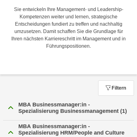
n
h
Sie entwickeln Ihre Management- und Leadership-
u
C
Kompetenzen weiter und lernen, strategische
r
o
Entscheidungen fundiert zu treffen und nachhaltig
C
o
umzusetzen. Damit schaffen Sie die Grundlage für
o
k
Ihren nächsten Karriereschritt im Management und in
o
i
Führungspositionen.
k
e
i
s
e
v
s
o
,
n
d
U
Filtern
i
S
e
-
MBA Businessmanager:in -
f
a
Spezialisierung Businessmanagement
(1)
ü
m
r
e
MBA Businessmanager:in -
d
r
Spezialisierung HRM/People and Culture
i