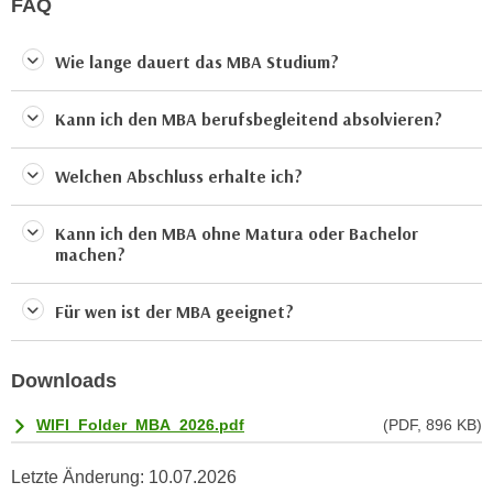
FAQ
t
D
z
a
n
Wie lange dauert das MBA Studium?
z
i
u
v
Kann ich den MBA berufsbegleitend absolvieren?
v
e
e
a
r
Welchen Abschluss erhalte ich?
u
a
u
r
Kann ich den MBA ohne Matura oder Bachelor
n
machen?
b
t
e
e
i
Für wen ist der MBA geeignet?
r
t
l
e
i
Downloads
n
e
w
WIFI_Folder_MBA_2026.pdf
(PDF, 896 KB)
g
i
e
r
Letzte Änderung:
10.07.2026
n
u