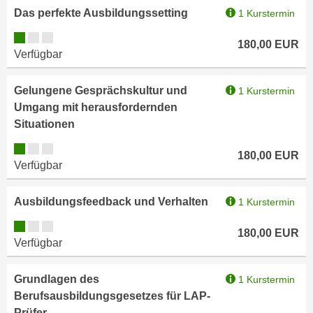
i
e
Das perfekte Ausbildungssetting
1 Kurstermin
k
F
Kursverfügbarkeit:
a
u
180,00
EUR
Verfügbar
n
n
i
k
s
Gelungene Gesprächskultur und
1 Kurstermin
t
c
Umgang mit herausfordernden
i
h
Situationen
o
e
n
Kursverfügbarkeit:
180,00
EUR
n
d
Verfügbar
U
e
n
r
Ausbildungsfeedback und Verhalten
1 Kurstermin
t
W
e
Kursverfügbarkeit:
e
180,00
EUR
r
Verfügbar
b
n
s
e
e
Grundlagen des
1 Kurstermin
h
i
Berufsausbildungsgesetzes für LAP-
m
t
Prüfer