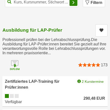
n
Filtern
h
u
C
r
o
C
o
o
k
Ausbildung für LAP-Prüfer
Kur
o
i
k
Professionell prüfen bei der Lehrabschlussprüfung.Die
e
i
Ausbildung für LAP-Prüfer:innen bereitet Sie gezielt auf Ihre
s
verantwortungsvolle Rolle bei Lehrabschlussprüfungen vor.
e
v
In mehreren praxisorientie...
s
o
,
n
173
d
U
i
S
e
Zertifiziertes LAP-Training für
2 Kurstermine
-
f
Prüfer:innen
a
ü
m
Kursverfügbarkeit:
r
290,48
EUR
e
Verfügbar
d
r
i