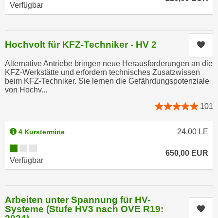
Verfügbar
n
d
E
e
U
n
-
Hochvolt für KFZ-Techniker - HV 2
Kur
w
U
i
Alternative Antriebe bringen neue Herausforderungen an die
S
r
KFZ-Werkstätte und erfordern technisches Zusatzwissen
A
z
beim KFZ-Techniker. Sie lernen die Gefährdungspotenziale
u
von Hochv...
i
n
e
101
t
l
e
o
24,00
LE
4 Kurstermine
r
r
w
Kursverfügbarkeit:
i
650,00
EUR
o
Verfügbar
e
r
n
f
t
e
i
Arbeiten unter Spannung für HV-
n
Systeme (Stufe HV3 nach OVE R19:
Kur
e
h