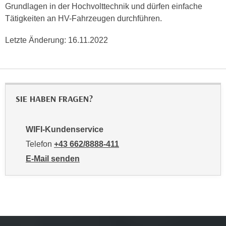
Grundlagen in der Hochvolttechnik und dürfen einfache
e
e
Tätigkeiten an HV-Fahrzeugen durchführen.
n
n
e
o
Letzte Änderung:
16.11.2022
i
t
n
w
s
e
e
n
t
d
SIE HABEN FRAGEN?
z
i
e
g
n
WIFI-Kundenservice
s
,
Telefon
+43 662/8888-411
i
w
n
E-Mail senden
e
d
an WIFI-Kundenservice: mailto:info@wifisalzburg.at
l
.
c
W
h
e
e
n
s