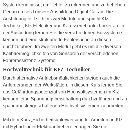
i
e
Systemkenntnisse, um Fehler zu erkennen und zu beheben.
k
F
Genau da setzt unsere Ausbildung Digital Car an. Die
a
u
Ausbildung teilt sich in zwei Module und spricht Kfz-
n
n
Techniker, Kfz-Elektriker und Karosseriebautechniker an. In
i
k
der Ausbildung lernen Sie die verschiedenen Bussysteme
s
t
kennen und eine strukturierte Fehlersuche an diesen
c
i
durchzuführen. Im zweiten Modul geht es um die diversen
h
o
Kalibriermöglichkeiten von Sensoren der verschiedenen
e
n
Fahrerassistenz-Systeme.
n
d
Hochvolttechnik für KFZ-Techniker
U
e
Durch alternative Antriebsmöglichkeiten steigen auch die
n
r
Anforderungen der Werkstätten. In diesem Kurs lernen Sie
t
W
das Gefährdungspotenzial von Hochvoltsystemen im Kfz
e
e
kennen, eine Spannungsfreischaltung durchzuführen und an
r
b
spannungsfreigeschaltenen Hochvoltsystemen zu arbeiten.
n
s
e
e
Mit dem Kurs „Sicherheitsunterweisung für Arbeiten an Kfz
h
i
mit Hybrid- oder Elektroantrieben“ erlangen Sie die
m
t