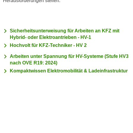
Herausforderungen stellen.
c
i
h
m
t
m
e
u
Sicherheitsunterweisung für Arbeiten an KFZ mit
n
n
Hybrid- oder Elektroantrieben - HV-1
S
g
Hochvolt für KFZ-Techniker - HV 2
i
v
e
Arbeiten unter Spannung für HV-Systeme (Stufe HV3
e
,
nach OVE R19: 2024)
r
d
Kompaktwissen Elektromobilität & Ladeinfrastruktur
w
a
e
s
n
s
d
w
e
i
n
r
w
a
i
u
r
c