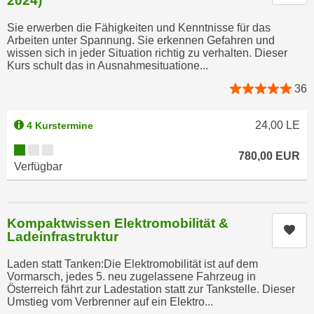
2024)
r
a
t
Sie erwerben die Fähigkeiten und Kenntnisse für das
b
e
Arbeiten unter Spannung. Sie erkennen Gefahren und
e
wissen sich in jeder Situation richtig zu verhalten. Dieser
C
Kurs schult das in Ausnahmesituatione...
n
o
.
o
36
W
k
e
i
24,00
LE
4 Kurstermine
n
e
Kursverfügbarkeit:
n
s
780,00
EUR
Verfügbar
S
z
i
u
e
A
d
Kompaktwissen Elektromobilität &
n
Kur
e
Ladeinfrastruktur
a
r
l
Laden statt Tanken:Die Elektromobilität ist auf dem
C
y
Vormarsch, jedes 5. neu zugelassene Fahrzeug in
o
Österreich fährt zur Ladestation statt zur Tankstelle. Dieser
s
Umstieg vom Verbrenner auf ein Elektro...
o
e