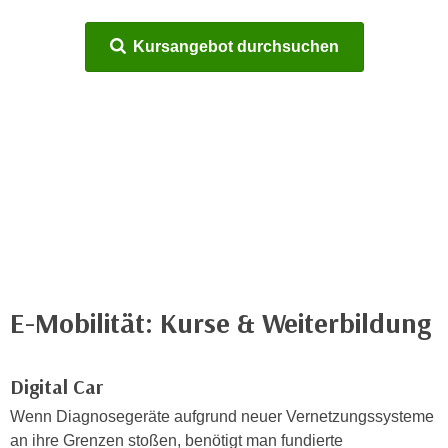
n
h
u
Kursangebot durchsuchen
C
r
o
C
o
o
k
o
i
k
e
i
s
e
v
s
o
,
n
d
U
i
S
E-Mobilität: Kurse & Weiterbildung
e
-
f
a
ü
m
Digital Car
r
e
d
Wenn Diagnosegeräte aufgrund neuer Vernetzungssysteme
r
i
an ihre Grenzen stoßen, benötigt man fundierte