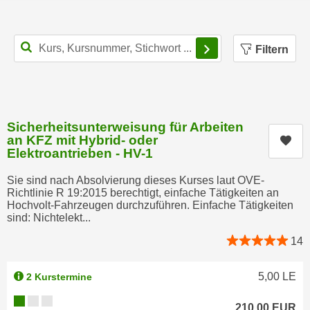
h
e
u
r
t
Filterbereich schl
e
Filtern
z
n
a
“
b
k
k
l
o
Sicherheitsunterweisung für Arbeiten
i
m
an KFZ mit Hybrid- oder
Kur
c
Elektroantrieben - HV-1
m
k
e
e
Sie sind nach Absolvierung dieses Kurses laut OVE-
n
Richtlinie R 19:2015 berechtigt, einfache Tätigkeiten an
n
z
Hochvolt-Fahrzeugen durchzuführen. Einfache Tätigkeiten
,
sind: Nichtelekt...
w
v
i
14
e
s
r
c
w
5,00
LE
2 Kurstermine
h
e
Kursverfügbarkeit:
e
210,00
EUR
n