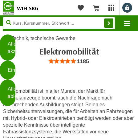
WIFI SBG
Benu
myWIFI Apps ö
Merkliste
Warenkorb
Diese
Mo
Seite
Zum Inhalt springen
Zur Fußzeile springen
verwendet
Technik, technische Gewerbe
Cookies
Alle
Elektromobilität
akzeptieren
O
Bewertung: Anzahl 1185, Durchschnittli
1185
h
Einstellungen
n
e
B
I
Alle
i
Elektromobilität ist in aller Munde, der Markt für
h
ablehnen
Elektrofahrzeuge boomt, auch die Nachfrage nach
t
r
entsprechenden Ausbildungen steigt. Seien es
t
e
Sicherheitsunterweisungen, die für Arbeiten an Fahrzeugen
Weiterlesen
e
Z
mit Hybrid- oder Elektroantrieben benötigt werden oder aber
b
u
spezielle Kenntnisse über intelligente
e
s
Fahrassistenzsysteme, die Werkstätten vor neue
a
- nur für sichtbaren Text
t