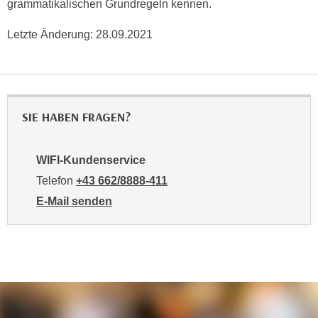
grammatikalischen Grundregeln kennen.
i
e
k
F
Letzte Änderung:
28.09.2021
a
u
n
n
i
k
s
t
c
i
SIE HABEN FRAGEN?
h
o
e
n
n
WIFI-Kundenservice
d
U
Telefon
+43 662/8888-411
e
n
r
E-Mail senden
t
W
an WIFI-Kundenservice: mailto:info@wifisalzburg.at
e
e
r
b
n
s
e
e
h
i
m
t