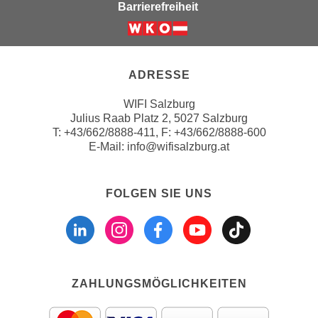
Barrierefreiheit
n
d
E
e
Weiter zur Website der Wirts
U
n
-
w
ADRESSE
U
i
S
r
WIFI Salzburg
A
Julius Raab Platz 2, 5027 Salzburg
z
u
T:
+43/662/8888-411
, F: +43/662/8888-600
i
E-Mail:
info@wifisalzburg.at
n
e
t
l
e
o
FOLGEN SIE UNS
r
r
Folgen sie uns a
Folgen sie u
Folgen si
Folgen 
Folge
w
i
o
e
r
n
f
t
e
ZAHLUNGSMÖGLICHKEITEN
i
n
e
h