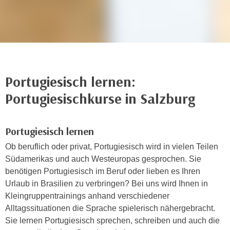
n
h
u
C
r
o
C
o
o
k
o
i
k
Portugiesisch lernen:
e
i
Portugiesischkurse in Salzburg
s
e
v
s
o
,
Portugiesisch lernen
n
d
Ob beruflich oder privat, Portugiesisch wird in vielen Teilen
U
i
Südamerikas und auch Westeuropas gesprochen. Sie
S
e
benötigen Portugiesisch im Beruf oder lieben es Ihren
-
f
Urlaub in Brasilien zu verbringen? Bei uns wird Ihnen in
a
ü
Kleingruppentrainings anhand verschiedener
m
r
Alltagssituationen die Sprache spielerisch nähergebracht.
e
d
Sie lernen Portugiesisch sprechen, schreiben und auch die
r
i