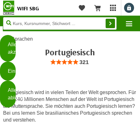
WIFI SBG
Benu
myWIFI Apps ö
Merkliste
Warenkorb
Diese
Mo
Seite
Zum Inhalt springen
Zur Fußzeile springen
verwendet
Sprachen
Cookies
Alle
Portugiesisch
akzeptieren
O
Bewertung: Anzahl 321, Durchschnittlic
321
h
Einstellungen
n
e
B
I
Alle
i
Portugiesisch wird in vielen Teilen der Welt gesprochen. Für
h
ablehnen
über 240 Millionen Menschen auf der Welt ist Portugiesisch
t
r
die Muttersprache. Sie möchten auch Portugiesisch lernen?
t
e
Bei uns lernen Sie brasilianisches Portugiesisch sprechen
Weiterlesen
e
Z
und verstehen.
b
u
e
s
a
- nur für sichtbaren Text
t