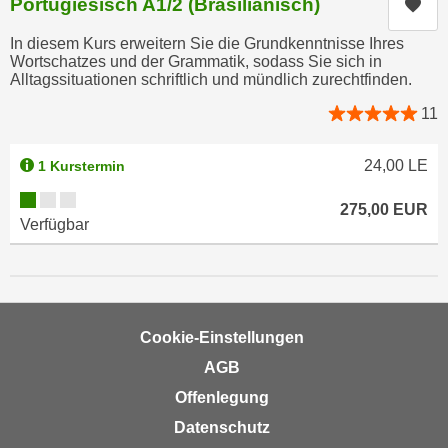
Portugiesisch A1/2 (Brasilianisch)
Kur
h
e
u
r
In diesem Kurs erweitern Sie die Grundkenntnisse Ihres
t
Wortschatzes und der Grammatik, sodass Sie sich in
e
z
Alltagssituationen schriftlich und mündlich zurechtfinden.
n
a
“
11
b
k
k
l
24,00
LE
1 Kurstermin
o
i
Kursverfügbarkeit:
m
c
275,00
EUR
m
Verfügbar
k
e
e
n
n
z
,
w
v
Cookie-Einstellungen
i
e
s
AGB
r
c
Offenlegung
w
h
e
Datenschutz
e
n