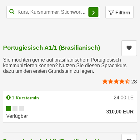
n
i
Filterbereich schl
S
Filtern
c
i
h
e
n
a
i
u
c
Portugiesisch A1/1 (Brasilianisch)
f
Kur
h
„
t
Sie möchten gerne auf brasilianischem Portugiesisch
A
kommunizieren können? Nutzen Sie diesen Sprachkurs
d
l
dazu um den ersten Grundstein zu legen.
e
l
28
m
e
D
a
a
24,00
LE
1 Kurstermin
k
t
z
Kursverfügbarkeit:
310,00
EUR
e
e
Verfügbar
n
p
s
t
c
i