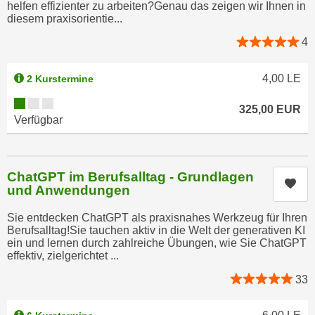
t
helfen effizienter zu arbeiten?Genau das zeigen wir Ihnen in
D
diesem praxisorientie...
z
a
n
4
z
i
u
v
v
4,00
LE
2 Kurstermine
e
e
Kursverfügbarkeit:
a
325,00
EUR
r
Verfügbar
u
a
u
r
n
b
t
ChatGPT im Berufsalltag - Grundlagen
e
Kur
und Anwendungen
e
i
r
t
Sie entdecken ChatGPT als praxisnahes Werkzeug für Ihren
l
e
Berufsalltag!Sie tauchen aktiv in die Welt der generativen KI
i
ein und lernen durch zahlreiche Übungen, wie Sie ChatGPT
n
effektiv, zielgerichtet ...
e
w
g
33
i
e
r
n
u