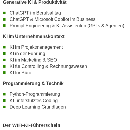
Generative KI & Produktivität
n
d
E
ChatGPT im Berufsalltag
e
U
ChatGPT & Microsoft Copilot im Business
n
-
Prompt Engineering & KI-Assistenten (GPTs & Agenten)
w
U
i
KI im Unternehmenskontext
S
r
A
KI im Projektmanagement
z
u
KI in der Führung
i
KI im Marketing & SEO
n
e
KI für Controlling & Rechnungswesen
t
l
KI für Büro
e
o
r
r
Programmierung & Technik
w
i
Python-Programmierung
o
e
KI-unterstütztes Coding
r
n
Deep Learning Grundlagen
f
t
e
i
n
Der WIFI-KI-Führerschein
e
h