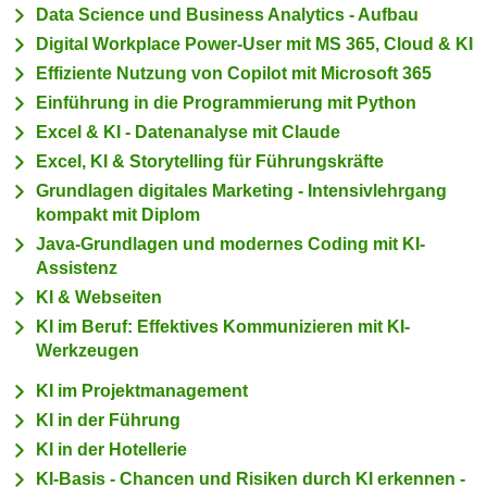
n
Data Science und Business Analytics - Aufbau
h
u
Digital Workplace Power-User mit MS 365, Cloud & KI
C
r
Effiziente Nutzung von Copilot mit Microsoft 365
o
C
Einführung in die Programmierung mit Python
o
o
k
Excel & KI - Datenanalyse mit Claude
o
i
Excel, KI & Storytelling für Führungskräfte
k
e
i
Grundlagen digitales Marketing - Intensivlehrgang
s
kompakt mit Diplom
e
v
s
Java-Grundlagen und modernes Coding mit KI-
o
Assistenz
,
n
d
KI & Webseiten
U
i
KI im Beruf: Effektives Kommunizieren mit KI-
S
e
Werkzeugen
-
f
a
KI im Projektmanagement
ü
m
KI in der Führung
r
e
KI in der Hotellerie
d
r
i
KI-Basis - Chancen und Risiken durch KI erkennen -