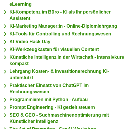
i
eLearning
e
k
F
KI-Kompetenz im Büro - KI als Ihr persönlicher
a
u
Assistent
n
n
KI-Marketing Manager:in - Online-Diplomlehrgang
i
k
KI-Tools für Controlling und Rechnungswesen
s
t
KI-Video Hack Day
c
i
KI-Werkzeugkasten für visuellen Content
h
o
Künstliche Intelligenz in der Wirtschaft - Intensivkurs
e
n
kompakt
n
d
U
Lehrgang Kosten- & Investitionsrechnung KI-
e
unterstützt
n
r
t
Praktischer Einsatz von ChatGPT im
W
Rechnungswesen
e
e
r
Programmieren mit Python - Aufbau
b
n
Prompt Engineering - KI gezielt steuern
s
e
e
SEO & GEO - Suchmaschinenoptimierung mit
h
Künstlicher Intelligenz
i
m
t