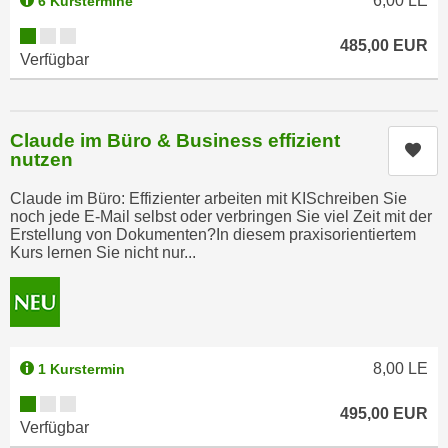
6,00
LE
6 Kurstermine
,
n
Kursverfügbarkeit:
S
485,00
EUR
d
Verfügbar
i
a
e
u
n
s
u
Claude im Büro & Business effizient
g
Kur
nutzen
r
e
e
w
Claude im Büro: Effizienter arbeiten mit KISchreiben Sie
i
ä
noch jede E-Mail selbst oder verbringen Sie viel Zeit mit der
n
Erstellung von Dokumenten?In diesem praxisorientiertem
h
Kurs lernen Sie nicht nur...
g
l
e
t
s
e
c
P
h
a
8,00
LE
1 Kurstermin
r
r
ä
Kursverfügbarkeit:
t
495,00
EUR
n
Verfügbar
n
k