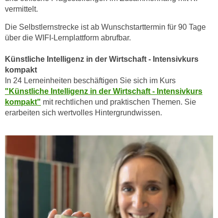
k
z
vermittelt.
i
w
e
Die Selbstlernstrecke ist ab Wunschstarttermin für 90 Tage
e
über die WIFI-Lernplattform abrufbar.
-
c
S
k
Künstliche Intelligenz in der Wirtschaft - Intensivkurs
e
e
kompakt
t
n
In 24 Lerneinheiten beschäftigen Sie sich im Kurs
z
u
"Künstliche Intelligenz in der Wirtschaft - Intensivkurs
u
n
kompakt"
mit rechtlichen und praktischen Themen. Sie
n
d
erarbeiten sich wertvolles Hintergrundwissen.
g
u
z
m
u
f
s
ü
t
r
i
S
m
i
m
e
e
r