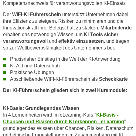
r
Kompetenznachweis für verantwortungsvollen KI-Einsatz
a
t
b
Der
WIFI-KI-Führerschein
unterstützt Unternehmen dabei,
e
ihre Effizienz zu steigern, Risiken zu minimieren und die
e
C
Innovationskraft ihrer Belegschaft zu stärken.
Mitarbeitende
n
o
erhalten das notwendige Wissen, um
KI-Tools sicher
,
.
o
verantwortungsvoll
und
effektiv einzusetzen
, und tragen
W
k
so zur Wettbewerbsfähigkeit des Unternehmens bei.
e
i
n
Praxisnaher Einstieg in die Welt der KI-Anwendung
e
n
KI-Act und Datenschutz
s
Praktische Übungen
S
z
Abschließende WIFI-KI-Führerschein als
Scheckkarte
i
u
e
A
Der KI-Führerschein gliedert sich in zwei Kursmodule:
d
n
e
a
KI-Basis: Grundlegendes Wissen
r
l
In 4 Lerneinheiten wird im eLearning-Kurs "
KI-Basis -
C
y
Chancen und Risiken durch KI erkennen - eLearning
"
o
s
grundlegendes Wissen über Chancen, Risiken, Datenschutz
o
e
und ethische Fragestellungen im Zusammenhang mit KI