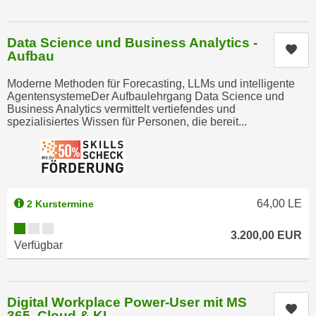
e
t
r
e
p
Data Science und Business Analytics -
Kur
,
Aufbau
e
b
r
Moderne Methoden für Forecasting, LLMs und intelligente
i
s
AgentensystemeDer Aufbaulehrgang Data Science und
s
o
Business Analytics vermittelt vertiefendes und
k
spezialisiertes Wissen für Personen, die bereit...
n
e
e
i
n
n
b
e
e
d
64,00
LE
2 Kurstermine
z
a
o
Kursverfügbarkeit:
3.200,00
EUR
t
g
Verfügbar
e
e
n
n
s
e
Digital Workplace Power-User mit MS
c
Kur
t
365, Cloud & KI