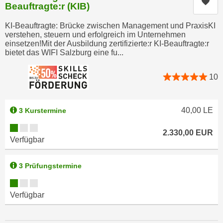
Kur
Beauftragte:r (KIB)
e
n
m
g
KI-Beauftragte: Brücke zwischen Management und PraxisKI
E
verstehen, steuern und erfolgreich im Unternehmen
z
U
einsetzen!Mit der Ausbildung zertifizierte:r KI-Beauftragte:r
w
bietet das WIFI Salzburg eine fu...
-
e
D
c
10
a
k
t
e
e
u
40,00
LE
3 Kurstermine
n
n
s
Kursverfügbarkeit:
d
2.330,00
EUR
c
Verfügbar
O
h
p
u
3 Prüfungstermine
t
t
i
Kursverfügbarkeit:
z
m
Verfügbar
r
i
e
e
c