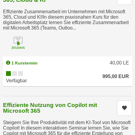
h
e
u
Effiziente Zusammenarbeit im Unternehmen mit Microsoft
c
t
365, Cloud und KI!In diesem praxisnahen Kurs für den
h
digitalen Arbeitsplatz lernen Sie effiziente Zusammenarbeit
z
n
mit Microsoft 365 (Teams, Outloo...
r
i
e
s
c
c
h
h
t
e
40,00
LE
1 Kurstermin
l
D
Kursverfügbarkeit:
i
995,00
EUR
a
Verfügbar
c
t
h
e
e
n
n
Effiziente Nutzung von Copilot mit
.
Kur
Microsoft 365
R
E
e
i
Steigern Sie Ihre Produktivität mit dem KI-Tool von Microsoft
c
n
Copilot! In diesem interaktiven Seminar lernen Sie, wie Sie
h
Copilot mit Microsoft 365 für die effiziente Erstellung von
e