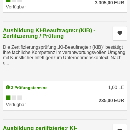
h
3.305,00
EUR
r
Verfügbar
e
e
n
C
I
o
Ausbildung KI-Beauftragte:r (KIB) -
h
o
Kur
Zertifizierung / Prüfung
r
k
e
i
Die Zertifizierungsprüfung „KI-Beauftragte:r (KIB)“ bestätigt
D
Ihre fachliche Kompetenz im verantwortungsvollen Umgang
e
mit Künstlicher Intelligenz im Unternehmenskontext. Nach
a
s
e...
t
f
e
ü
n
r
k
1,00
LE
M
3 Prüfungstermine
e
a
Kursverfügbarkeit:
i
235,00
EUR
r
Verfügbar
n
k
e
e
m
t
d
Ausbildung zertifizierte:r KI-
i