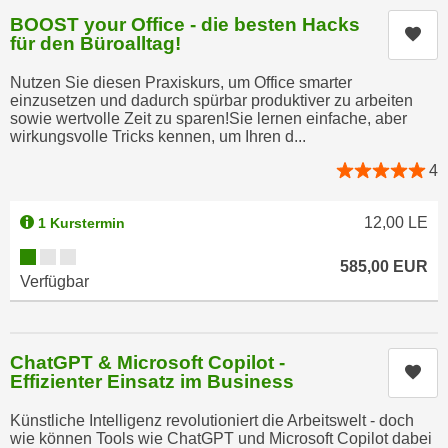
r
h
BOOST your Office - die besten Hacks
u
Kur
für den Büroalltag!
t
n
a
g
Nutzen Sie diesen Praxiskurs, um Office smarter
n
einzusetzen und dadurch spürbar produktiver zu arbeiten
s
g
sowie wertvolle Zeit zu sparen!Sie lernen einfache, aber
z
wirkungsvolle Tricks kennen, um Ihren d...
e
w
m
4
e
e
c
s
12,00
LE
k
1 Kurstermin
s
e
Kursverfügbarkeit:
e
585,00
EUR
g
Verfügbar
n
e
e
s
n
e
S
ChatGPT & Microsoft Copilot -
t
Kur
Effizienter Einsatz im Business
c
z
h
t
Künstliche Intelligenz revolutioniert die Arbeitswelt - doch
u
wie können Tools wie ChatGPT und Microsoft Copilot dabei
.