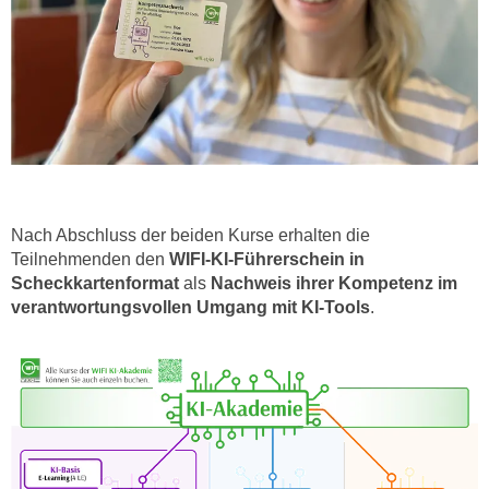
n
e
,
l
g
e
e
v
l
a
a
n
n
t
g
e
e
I
Nach Abschluss der beiden Kurse erhalten die
n
Teilnehmenden den
WIFI-KI-Führerschein in
n
I
Scheckkartenformat
als
Nachweis ihrer Kompetenz im
h
h
verantwortungsvollen Umgang mit KI-Tools
.
a
r
l
e
t
d
e
u
a
r
n
c
z
h