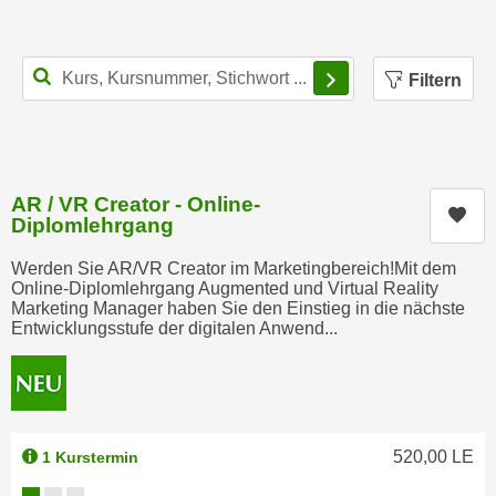
u
e
b
n
i
Filterbereich schl
i
Filtern
e
n
t
d
e
e
n
n
,
AR / VR Creator - Online-
U
Kur
w
Diplomlehrgang
S
e
A
Werden Sie AR/VR Creator im Marketingbereich!Mit dem
r
Online-Diplomlehrgang Augmented und Virtual Reality
,
d
Marketing Manager haben Sie den Einstieg in die nächste
b
e
Entwicklungsstufe der digitalen Anwend...
e
n
i
w
w
e
e
i
l
520,00
LE
1 Kurstermin
t
c
e
Kursverfügbarkeit: