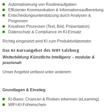
h
e
Automatisierung von Routineaufgaben
u
r
Effizienter Kommunikation & Informationsaufbereitung
t
Entscheidungsunterstützung durch Analysen &
e
z
Prognosen
n
a
Kreativen Prozessen (Text, Bild, Präsentation)
“
b
Datenschutz & Compliance im KI-Einsatz
k
k
l
Richtig eingesetzt wird KI zum Produktivitätsmotor.
o
i
Das KI-Kursangebot des WIFI Salzburg
m
c
m
Weiterbildung Künstliche Intelligenz – modular &
k
e
praxisnah
e
n
n
Unser Angebot umfasst unter anderem:
z
,
w
v
i
e
Grundlagen & Einstieg
s
r
c
KI-Basis: Chancen & Risiken erkennen (eLearning)
w
h
WIFI-KI-Führerschein
e
e
n