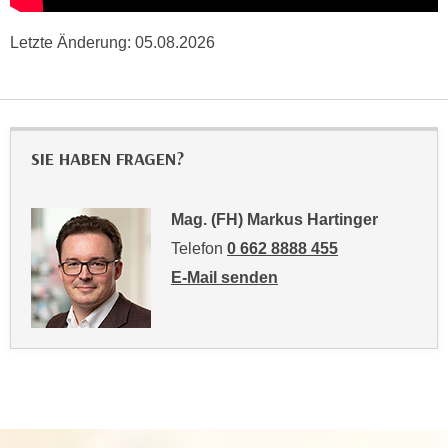
n
b
p
e
Letzte Änderung:
05.08.2026
e
r
r
h
s
i
o
n
n
SIE HABEN FRAGEN?
a
e
u
n
s
Mag. (FH) Markus Hartinger
b
e
e
Telefon
0 662 8888 455
i
z
E-Mail senden
n
o
an Mag. (FH) Markus Hartinger: mail
e
g
a
e
n
n
g
e
e
n
n
D
e