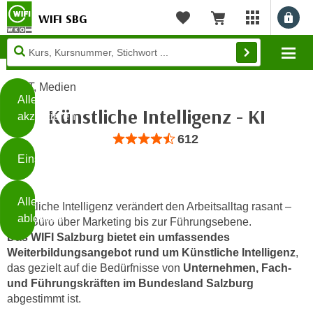
WIFI SBG
Benu
myWIFI Apps ö
Merkliste
Warenkorb
Diese
Mo
Seite
Zum Inhalt springen
Zur Fußzeile springen
verwendet
IT, Medien
Cookies
Alle
Künstliche Intelligenz - KI
akzeptieren
O
Bewertung: Anzahl 612, Durchschnittlic
612
h
Einstellungen
n
e
B
I
Alle
i
Künstliche Intelligenz verändert den Arbeitsalltag rasant –
h
ablehnen
vom Büro über Marketing bis zur Führungsebene.
t
r
Das WIFI Salzburg bietet ein umfassendes
t
e
Weiterbildungsangebot rund um Künstliche Intelligenz
,
Weiterlesen
e
Z
das gezielt auf die Bedürfnisse von
Unternehmen, Fach-
b
u
und Führungskräften im Bundesland Salzburg
e
s
abgestimmt ist.
a
- nur für sichtbaren Text
t