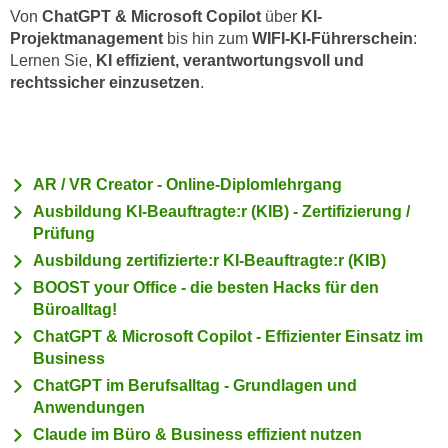
c
Von
ChatGPT & Microsoft Copilot
über
KI-
i
Projektmanagement
bis hin zum
WIFI-KI-Führerschein
:
h
m
Lernen Sie,
KI effizient, verantwortungsvoll und
t
m
rechtssicher einzusetzen
.
e
u
n
n
S
g
i
v
e
AR / VR Creator - Online-Diplomlehrgang
e
,
Ausbildung KI-Beauftragte:r (KIB) - Zertifizierung /
r
d
Prüfung
w
a
Ausbildung zertifizierte:r KI-Beauftragte:r (KIB)
e
s
n
BOOST your Office - die besten Hacks für den
s
Büroalltag!
d
w
e
ChatGPT & Microsoft Copilot - Effizienter Einsatz im
i
Business
n
r
w
ChatGPT im Berufsalltag - Grundlagen und
a
i
Anwendungen
u
r
Claude im Büro & Business effizient nutzen
c