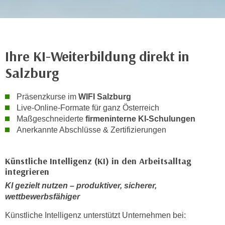
n
i
S
c
i
h
e
n
a
Ihre KI-Weiterbildung direkt in
i
u
Salzburg
c
f
h
„
t
Präsenzkurse im
WIFI Salzburg
A
Live-Online-Formate für ganz Österreich
d
l
Maßgeschneiderte
firmeninterne KI-Schulungen
e
l
Anerkannte Abschlüsse & Zertifizierungen
m
e
D
a
a
Künstliche Intelligenz (KI) in den Arbeitsalltag
k
t
integrieren
z
e
e
KI gezielt nutzen – produktiver, sicherer,
n
p
wettbewerbsfähiger
s
t
Künstliche Intelligenz unterstützt Unternehmen bei:
c
i