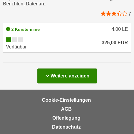
Berichten, Datenan...
t
A
e
7
u
g
f
e
l
4,00
LE
2 Kurstermine
n
i
Kursverfügbarkeit:
i
325,00
EUR
s
Verfügbar
e
t
ß
u
e
n
n
g
Kurse
Weitere
anzeigen
u
d
n
e
d
r
i
P
Cookie-Einstellungen
n
a
AGB
s
r
Offenlegung
b
t
e
Datenschutz
n
s