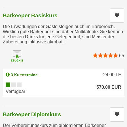
n
e
,
l
Barkeeper Basiskurs
Kur
g
e
e
Die Erwartungen der Gäste steigen auch im Barbereich.
v
l
Wirklich gute Barkeeper sind daher Multitalente: Sie kennen
a
die besten Drinks für jede Gelegenheit, sind Meister der
a
n
Zubereitung inklusive akrobat...
n
t
g
e
65
e
I
n
n
I
h
24,00
LE
3 Kurstermine
h
a
Kursverfügbarkeit:
r
570,00
EUR
l
Verfügbar
e
t
d
e
u
a
r
Barkeeper Diplomkurs
Kur
n
c
z
Der Vorbereitungskurs zum diplomierten Barkeeper
h