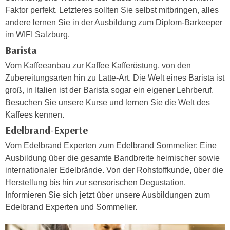
i
e
Faktor perfekt. Letzteres sollten Sie selbst mitbringen, alles
k
F
andere lernen Sie in der Ausbildung zum Diplom-Barkeeper
a
u
im WIFI Salzburg.
n
n
Barista
i
k
s
Vom Kaffeeanbau zur Kaffee Kafferöstung, von den
t
c
Zubereitungsarten hin zu Latte-Art. Die Welt eines Barista ist
i
h
groß, in Italien ist der Barista sogar ein eigener Lehrberuf.
o
e
Besuchen Sie unsere Kurse und lernen Sie die Welt des
n
n
Kaffees kennen.
d
U
Edelbrand-Experte
e
n
r
Vom Edelbrand Experten zum Edelbrand Sommelier: Eine
t
W
Ausbildung über die gesamte Bandbreite heimischer sowie
e
e
internationaler Edelbrände. Von der Rohstoffkunde, über die
r
b
Herstellung bis hin zur sensorischen Degustation.
n
s
Informieren Sie sich jetzt über unsere Ausbildungen zum
e
e
Edelbrand Experten und Sommelier.
h
i
m
t