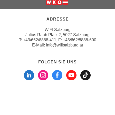
u
e
Weiter zur Website der Wirts
b
n
i
i
ADRESSE
e
n
t
WIFI Salzburg
d
e
Julius Raab Platz 2, 5027 Salzburg
e
n
T:
+43/662/8888-411
, F: +43/662/8888-600
n
,
E-Mail:
info@wifisalzburg.at
U
w
S
e
A
FOLGEN SIE UNS
r
,
Folgen sie uns a
Folgen sie u
Folgen si
Folgen 
Folge
d
b
e
e
n
i
w
w
e
ZAHLUNGSMÖGLICHKEITEN
e
i
l
t
c
e