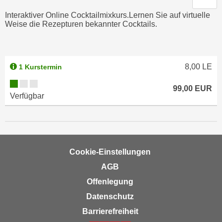
a
h
Interaktiver Online Cocktailmixkurs.Lernen Sie auf virtuelle
t
m
Weise die Rezepturen bekannter Cocktails.
e
e
n
O
a
n
8,00
LE
u
1 Kurstermin
l
c
i
Kursverfügbarkeit:
99,00
EUR
h
n
Verfügbar
a
e
n
-
U
J
n
o
t
Cookie-Einstellungen
u
e
r
AGB
r
n
Offenlegung
n
e
Datenschutz
e
y
h
Barrierefreiheit
z
m