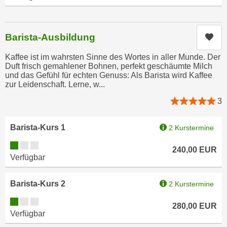
k
z
i
w
e
e
Barista-Ausbildung
Kur
-
c
S
k
Kaffee ist im wahrsten Sinne des Wortes in aller Munde. Der
e
Duft frisch gemahlener Bohnen, perfekt geschäumte Milch
e
und das Gefühl für echten Genuss: Als Barista wird Kaffee
t
n
zur Leidenschaft. Lerne, w...
z
u
u
3
n
n
d
g
Barista-Kurs 1
2 Kurstermine
u
z
m
Kursverfügbarkeit:
u
240,00
EUR
f
Verfügbar
s
ü
t
r
Barista-Kurs 2
2 Kurstermine
i
S
m
Kursverfügbarkeit:
i
280,00
EUR
m
Verfügbar
e
e
r