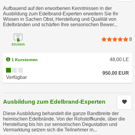
n
d
Aufbauend auf den erworbenen Kenntnissen in der
E
Ausbildung zum Edelbrand-Experten erweitern Sie Ihr
e
U
Wissen in Sachen Obst, Herstellung und Qualität von
n
Edelbränden und schärfen Ihre sensorischen Bewer...
-
w
U
i
8
S
r
A
z
u
i
48,00
LE
1 Kurstermin
n
e
t
Kursverfügbarkeit:
l
950,00
EUR
e
Verfügbar
o
r
r
w
i
o
e
Ausbildung zum Edelbrand-Experten
Kur
r
n
f
Diese Ausbildung behandelt die ganze Bandbreite der
t
heimischen Edelbrände. Von der Rohstoffkunde, über die
e
i
Herstellung bis hin zur sensorischen Degustation und
n
e
Vermarktung setzen sich die Teilnehmer m...
h