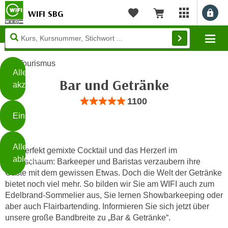
WIFI SBG
Benu
myWIFI Apps ö
Merkliste
Warenkorb
Diese
Mo
Seite
Zum Inhalt springen
Zur Fußzeile springen
verwendet
Tourismus
Cookies
Alle
Bar und Getränke
akzeptieren
O
Bewertung: Anzahl 1100, Durchschnittli
1100
h
Einstellungen
n
e
B
I
Alle
i
Der perfekt gemixte Cocktail und das Herzerl im
h
ablehnen
Milchschaum: Barkeeper und Baristas verzaubern ihre
t
r
Gäste mit dem gewissen Etwas. Doch die Welt der Getränke
t
e
bietet noch viel mehr. So bilden wir Sie am WIFI auch zum
Weiterlesen
e
Z
Edelbrand-Sommelier aus, Sie lernen Showbarkeeping oder
b
u
aber auch Flairbartending. Informieren Sie sich jetzt über
e
s
unsere große Bandbreite zu „Bar & Getränke“.
a
- nur für sichtbaren Text
t