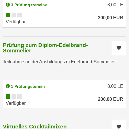
n
b
8,00
LE
3 Prüfungstermine
p
e
Kursverfügbarkeit:
e
300,00
EUR
r
Verfügbar
r
h
s
i
o
n
n
Prüfung zum Diplom-Edelbrand-
a
Kur
Sommelier
e
u
n
s
Teilnahme an der Ausbildung zm Edelbrand-Sommelier
b
e
e
i
z
n
o
8,00
LE
1 Prüfungstermin
e
g
a
Kursverfügbarkeit:
e
200,00
EUR
n
Verfügbar
n
g
e
e
n
n
Virtuelles Cocktailmixen
D
Kur
e