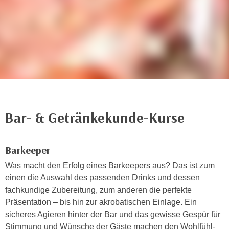
n
h
u
C
r
o
C
o
o
k
o
i
k
e
i
s
e
v
Bar- & Getränkekunde-Kurse
s
o
,
n
d
U
Barkeeper
i
S
e
Was macht den Erfolg eines Barkeepers aus? Das ist zum
-
f
einen die Auswahl des passenden Drinks und dessen
a
ü
fachkundige Zubereitung, zum anderen die perfekte
m
r
Präsentation – bis hin zur akrobatischen Einlage. Ein
e
d
sicheres Agieren hinter der Bar und das gewisse Gespür für
r
i
Stimmung und Wünsche der Gäste machen den Wohlfühl-