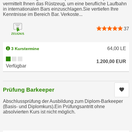
u
vermittelt Ihnen das Rüstzeug, um eine berufliche Laufbahn
d
in internationalen Bars einzuschlagen.Sie vertiefen Ihre
z
i
Kenntnisse im Bereich Bar. Verkoste...
e
e
i
C
37
g
o
e
o
n
64,00
LE
3 Kurstermine
k
.
i
Kursverfügbarkeit:
U
1.200,00
EUR
e
m
Verfügbar
s
I
e
h
r
n
Prüfung Barkeeper
Kur
h
e
o
n
Abschlussprüfung der Ausbildung zum Diplom-Barkeeper
b
(Basis- und Diplomkurs).Ein Prüfungsantritt ohne
d
absolvierten Kurs ist nicht möglich.
e
a
n
r
e
ü