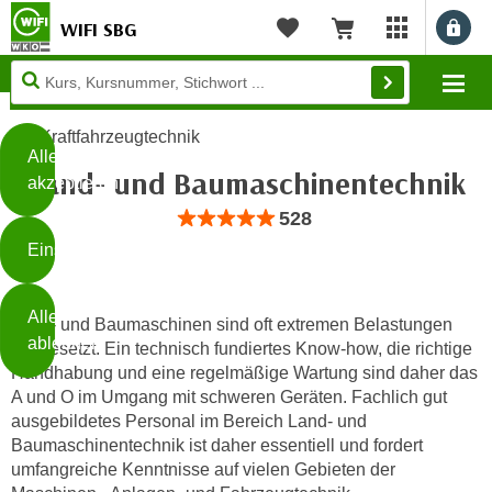
WIFI SBG
Benu
myWIFI Apps ö
Merkliste
Warenkorb
Diese
Mo
Seite
Zum Inhalt springen
Zur Fußzeile springen
verwendet
Kraftfahrzeugtechnik
Cookies
Alle
Land- und Baumaschinentechnik
akzeptieren
O
Bewertung: Anzahl 528, Durchschnittlic
528
h
Einstellungen
n
e
B
I
Alle
i
Land- und Baumaschinen sind oft extremen Belastungen
h
ablehnen
ausgesetzt. Ein technisch fundiertes Know-how, die richtige
t
r
Handhabung und eine regelmäßige Wartung sind daher das
t
e
A und O im Umgang mit schweren Geräten. Fachlich gut
Weiterlesen
e
Z
ausgebildetes Personal im Bereich Land- und
b
u
Baumaschinentechnik ist daher essentiell und fordert
e
s
umfangreiche Kenntnisse auf vielen Gebieten der
a
- nur für sichtbaren Text
t