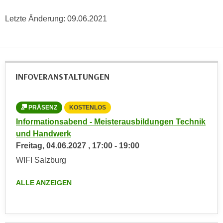
e
e
Letzte Änderung:
09.06.2021
n
n
e
o
i
t
n
w
s
e
INFOVERANSTALTUNGEN
e
n
t
d
z
i
PRÄSENZ
KOSTENLOS
e
g
Informationsabend - Meisterausbildungen Technik
n
s
und Handwerk
,
i
Freitag,
04.06.2027
,
17:00
-
19:00
w
n
WIFI Salzburg
e
d
l
.
ALLE ANZEIGEN
c
W
h
e
e
n
s