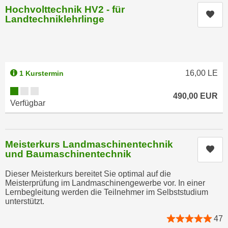
n
Hochvolttechnik HV2 - für
d
Kur
Landtechniklehrlinge
E
e
U
n
-
w
U
i
S
r
16,00
LE
1 Kurstermin
A
z
Kursverfügbarkeit:
u
490,00
EUR
i
Verfügbar
n
e
t
l
e
o
r
Meisterkurs Landmaschinentechnik
r
Kur
und Baumaschinentechnik
w
i
o
e
Dieser Meisterkurs bereitet Sie optimal auf die
r
n
Meisterprüfung im Landmaschinengewerbe vor. In einer
f
Lernbegleitung werden die Teilnehmer im Selbststudium
t
unterstützt.
e
i
n
47
e
h