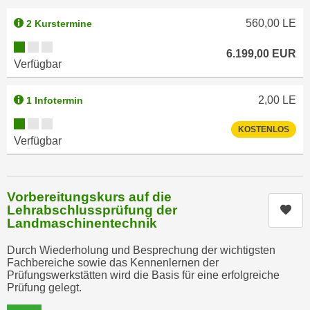
r
a
t
560,00
LE
2 Kurstermine
b
e
Kursverfügbarkeit:
e
6.199,00
EUR
C
Verfügbar
n
o
.
o
W
2,00
LE
1 Infotermin
k
e
i
Kursverfügbarkeit:
KOSTENLOS
n
e
Verfügbar
n
s
S
z
i
u
Vorbereitungskurs auf die
e
A
Lehrabschlussprüfung der
Kur
d
n
Landmaschinentechnik
e
a
r
Durch Wiederholung und Besprechung der wichtigsten
l
Fachbereiche sowie das Kennenlernen der
C
y
Prüfungswerkstätten wird die Basis für eine erfolgreiche
o
s
Prüfung gelegt.
o
e