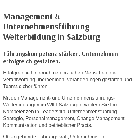
e
e
n
Management &
n
e
o
Unternehmensführung
i
t
Weiterbildung in Salzburg
n
w
s
e
e
n
Führungskompetenz stärken. Unternehmen
t
d
erfolgreich gestalten.
z
i
e
Erfolgreiche Unternehmen brauchen Menschen, die
g
n
Verantwortung übernehmen, Veränderungen gestalten und
s
Teams sicher führen.
,
i
w
n
Mit den Management- und Unternehmensführungs-
e
d
Weiterbildungen im WIFI Salzburg erweitern Sie Ihre
l
.
Kompetenzen in Leadership, Unternehmensführung,
c
Strategie, Personalmanagement, Change Management,
W
h
Kommunikation und betrieblicher Praxis.
e
e
n
Ob angehende Führungskraft, Unternehmer:in,
s