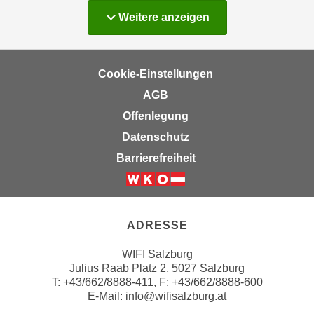
h
e
Kurse
Weitere
anzeigen
u
c
t
h
z
n
r
Cookie-Einstellungen
i
e
s
AGB
c
c
Offenlegung
h
h
Datenschutz
t
e
l
Barrierefreiheit
D
i
a
c
Weiter zur Website der Wirts
t
h
e
e
ADRESSE
n
n
.
WIFI Salzburg
R
E
Julius Raab Platz 2, 5027 Salzburg
e
i
T:
+43/662/8888-411
, F: +43/662/8888-600
c
E-Mail:
info@wifisalzburg.at
n
h
e