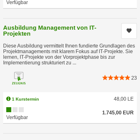
e
Verfügbar
t
r
e
p
,
e
Ausbildung Management von IT-
b
Kur
r
Projekten
i
s
s
Diese Ausbildung vermittelt Ihnen fundierte Grundlagen des
o
Projektmanagements mit klarem Fokus auf IT-Projekte. Sie
k
n
lernen, IT-Projekte von der Vorprojektphase bis zur
e
e
Implementierung strukturiert zu ...
i
n
n
b
23
e
e
d
z
a
48,00
LE
1 Kurstermin
o
t
g
Kursverfügbarkeit:
e
1.745,00
EUR
e
Verfügbar
n
n
s
e
c
t