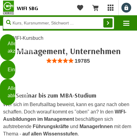
WIFI SBG
Benu
myWIFI Apps ö
Merkliste
Warenkorb
Diese
Mo
Seite
Zum Inhalt springen
Zur Fußzeile springen
verwendet
WIFI-Kursbuch
Cookies
Alle
Management, Unternehmen
akzeptieren
O
Bewertung: Anzahl 19785, Durchschnittli
19785
h
Einstellungen
n
e
B
I
Alle
i
h
Vom Seminar bis zum MBA-Studium
ablehnen
t
r
Wer sich im Berufsalltag beweist, kann es ganz nach oben
t
e
Weiterlesen
schaffen. Doch worauf kommt es "oben" an? In den
WIFI-
e
Z
Ausbildungen im Management
beschäftigen sich
b
u
aufstrebende
Führungskräfte
und
ManagerInnen
mit dem
e
s
Thema -
auf allen Wissensstufen
.
a
- nur für sichtbaren Text
t