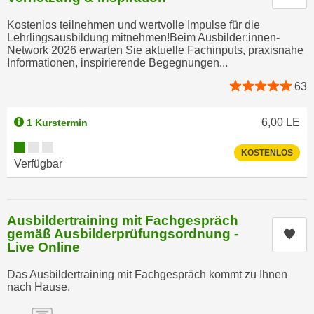
t
D
z
Kostenlos teilnehmen und wertvolle Impulse für die
a
Lehrlingsausbildung mitnehmen!Beim Ausbilder:innen-
n
z
Network 2026 erwarten Sie aktuelle Fachinputs, praxisnahe
i
u
Informationen, inspirierende Begegnungen...
v
v
63
e
e
a
r
u
6,00
LE
1 Kurstermin
a
u
r
Kursverfügbarkeit:
KOSTENLOS
n
b
Verfügbar
t
e
e
i
r
t
Ausbildertraining mit Fachgespräch
l
e
gemäß Ausbilderprüfungsordnung -
Kur
i
n
Live Online
e
w
g
Das Ausbildertraining mit Fachgespräch kommt zu Ihnen
i
nach Hause.
e
r
n
u