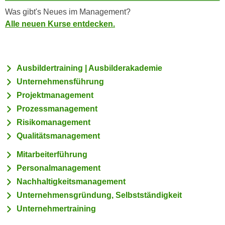
n
h
Was gibt's Neues im Management?
u
C
Alle neuen Kurse entdecken.
r
o
C
o
o
k
o
Ausbildertraining | Ausbilderakademie
i
k
Unternehmensführung
e
i
Projektmanagement
s
e
v
Prozessmanagement
s
o
Risikomanagement
,
n
Qualitätsmanagement
d
U
i
Mitarbeiterführung
S
e
Personalmanagement
-
f
a
Nachhaltigkeitsmanagement
ü
m
Unternehmensgründung, Selbstständigkeit
r
e
d
Unternehmertraining
r
i