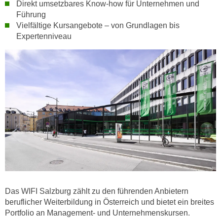
r
Direkt umsetzbares Know-how für Unternehmen und
a
Führung
t
b
Vielfältige Kursangebote – von Grundlagen bis
e
e
Expertenniveau
C
n
o
.
o
W
k
e
i
n
e
n
s
S
z
i
u
e
A
d
n
e
a
r
l
C
Das WIFI Salzburg zählt zu den führenden Anbietern
y
o
beruflicher Weiterbildung in Österreich und bietet ein breites
s
o
Portfolio an Management- und Unternehmenskursen.
e