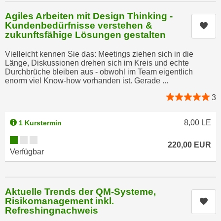
u
e
Agiles Arbeiten mit Design Thinking -
b
n
Kundenbedürfnisse verstehen &
Kur
i
zukunftsfähige Lösungen gestalten
i
e
n
t
Vielleicht kennen Sie das: Meetings ziehen sich in die
d
e
Länge, Diskussionen drehen sich im Kreis und echte
e
Durchbrüche bleiben aus - obwohl im Team eigentlich
n
enorm viel Know-how vorhanden ist. Gerade ...
n
,
U
3
w
S
e
A
r
8,00
LE
1 Kurstermin
,
d
Kursverfügbarkeit:
b
220,00
EUR
e
Verfügbar
e
n
i
w
w
e
e
Aktuelle Trends der QM-Systeme,
i
Risikomanagement inkl.
l
Kur
t
Refreshingnachweis
c
e