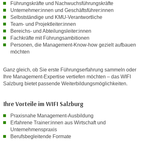
Führungskräfte und Nachwuchsführungskräfte
n
d
Unternehmer:innen und Geschäftsführer:innen
E
e
Selbstständige und KMU-Verantwortliche
U
n
Team- und Projektleiter:innen
-
w
Bereichs- und Abteilungsleiter:innen
U
i
Fachkräfte mit Führungsambitionen
S
r
Personen, die Management-Know-how gezielt aufbauen
A
möchten
z
u
i
n
e
Ganz gleich, ob Sie erste Führungserfahrung sammeln oder
t
l
Ihre Management-Expertise vertiefen möchten – das WIFI
e
o
Salzburg bietet passende Weiterbildungsmöglichkeiten.
r
r
w
i
o
Ihre Vorteile im WIFI Salzburg
e
r
n
Praxisnahe Management-Ausbildung
f
t
Erfahrene Trainer:innen aus Wirtschaft und
e
i
Unternehmenspraxis
n
e
Berufsbegleitende Formate
h