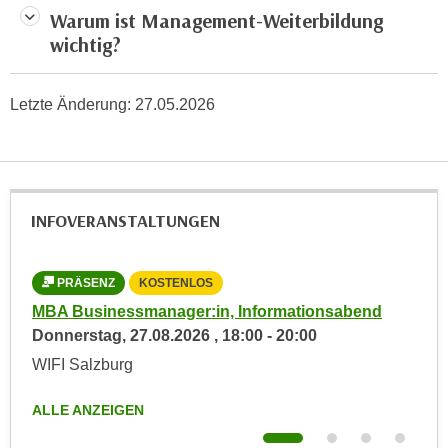
n
Warum ist Management-Weiterbildung
e
,
wichtig?
l
g
e
e
v
Letzte Änderung:
27.05.2026
l
a
a
n
n
t
g
e
e
I
INFOVERANSTALTUNGEN
n
n
I
h
h
PRÄSENZ
KOSTENLOS
a
r
l
MBA Businessmanager:in, Informationsabend
Aus
e
t
Donnerstag,
27.08.2026
,
18:00
-
20:00
Inf
d
e
Die
WIFI Salzburg
u
a
WIF
r
n
ALLE ANZEIGEN
c
z
ALL
h