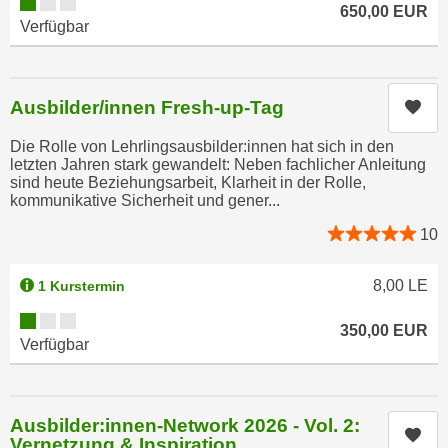
Kursverfügbarkeit:
r
650,00
EUR
h
Verfügbar
u
t
n
a
g
n
s
Ausbilder/innen Fresh-up-Tag
Kur
g
z
e
Die Rolle von Lehrlingsausbilder:innen hat sich in den
w
letzten Jahren stark gewandelt: Neben fachlicher Anleitung
m
e
sind heute Beziehungsarbeit, Klarheit in der Rolle,
e
c
kommunikative Sicherheit und gener...
s
k
10
s
e
e
g
8,00
LE
1 Kurstermin
n
e
e
Kursverfügbarkeit:
s
350,00
EUR
n
e
Verfügbar
S
t
c
z
h
t
Ausbilder:innen-Network 2026 - Vol. 2:
u
Kur
.
Vernetzung & Inspiration