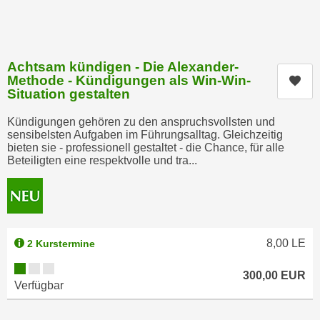
a
h
t
m
e
e
n
Achtsam kündigen - Die Alexander-
O
Methode - Kündigungen als Win-Win-
a
Kur
n
Situation gestalten
u
l
c
i
Kündigungen gehören zu den anspruchsvollsten und
h
sensibelsten Aufgaben im Führungsalltag. Gleichzeitig
n
bieten sie - professionell gestaltet - die Chance, für alle
a
e
Beteiligten eine respektvolle und tra...
n
-
U
J
n
o
t
u
e
r
8,00
LE
2 Kurstermine
r
n
Kursverfügbarkeit:
n
e
300,00
EUR
e
Verfügbar
y
h
z
m