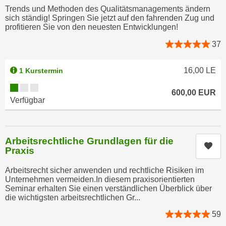
h
r
Trends und Methoden des Qualitätsmanagements ändern
e
sich ständig! Springen Sie jetzt auf den fahrenden Zug und
e
profitieren Sie von den neuesten Entwicklungen!
n
C
I
o
37
h
o
r
k
16,00
LE
1 Kurstermin
e
i
Kursverfügbarkeit:
D
e
600,00
EUR
Verfügbar
a
s
t
f
e
ü
n
Arbeitsrechtliche Grundlagen für die
r
Kur
k
Praxis
M
e
a
Arbeitsrecht sicher anwenden und rechtliche Risiken im
i
r
Unternehmen vermeiden.In diesem praxisorientierten
n
Seminar erhalten Sie einen verständlichen Überblick über
k
e
die wichtigsten arbeitsrechtlichen Gr...
e
m
t
59
d
i