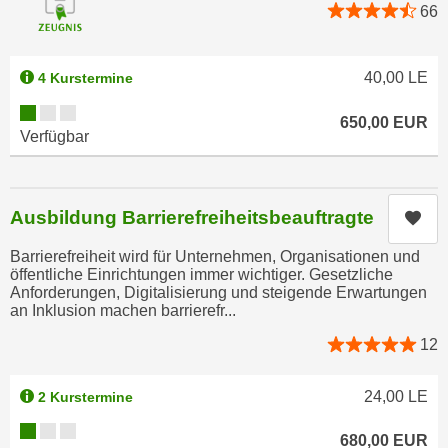
66
,
n
S
d
i
a
40,00
LE
4 Kurstermine
e
u
n
Kursverfügbarkeit:
s
650,00
EUR
u
Verfügbar
g
r
e
e
w
i
ä
Ausbildung Barrierefreiheitsbeauftragte
Kur
n
h
g
Barrierefreiheit wird für Unternehmen, Organisationen und
l
öffentliche Einrichtungen immer wichtiger. Gesetzliche
e
t
Anforderungen, Digitalisierung und steigende Erwartungen
s
e
an Inklusion machen barrierefr...
c
P
12
h
a
r
r
24,00
LE
2 Kurstermine
ä
t
n
Kursverfügbarkeit:
n
680,00
EUR
k