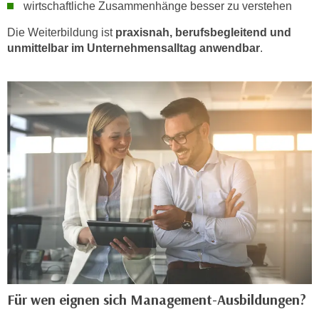
h
wirtschaftliche Zusammenhänge besser zu verstehen
e
u
r
Die Weiterbildung ist
praxisnah, berufsbegleitend und
t
e
unmittelbar im Unternehmensalltag anwendbar
.
z
n
a
“
b
k
k
l
o
i
m
c
m
k
e
e
n
n
z
,
w
v
i
e
s
r
c
w
h
Für wen eignen sich Management-Ausbildungen?
e
e
n