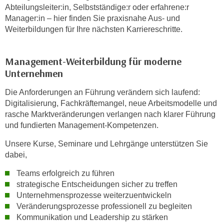
n
Abteilungsleiter:in, Selbstständige:r oder erfahrene:r
i
S
Manager:in – hier finden Sie praxisnahe Aus- und
c
i
Weiterbildungen für Ihre nächsten Karriereschritte.
h
e
n
a
i
Management-Weiterbildung für moderne
u
c
Unternehmen
f
h
„
Die Anforderungen an Führung verändern sich laufend:
t
A
Digitalisierung, Fachkräftemangel, neue Arbeitsmodelle und
d
l
rasche Marktveränderungen verlangen nach klarer Führung
e
l
und fundierten Management-Kompetenzen.
m
e
D
Unsere Kurse, Seminare und Lehrgänge unterstützen Sie
a
dabei,
a
k
t
z
Teams erfolgreich zu führen
e
e
strategische Entscheidungen sicher zu treffen
n
Unternehmensprozesse weiterzuentwickeln
p
s
Veränderungsprozesse professionell zu begleiten
t
c
Kommunikation und Leadership zu stärken
i