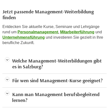
k
z
i
w
Jetzt passende Management-Weiterbildung
e
e
finden
-
c
S
Entdecken Sie aktuelle Kurse, Seminare und Lehrgänge
k
e
rund um
Personalmanagement
,
Mitarbeiterführung
und
e
t
Unternehmensführung
und investieren Sie gezielt in Ihre
n
z
berufliche Zukunft.
u
u
n
n
d
Welche Management-Weiterbildungen gibt
g
u
es in Salzburg?
z
m
u
f
s
ü
Für wen sind Management-Kurse geeignet?
t
r
i
S
Kann man Management berufsbegleitend
m
i
lernen?
m
e
e
r