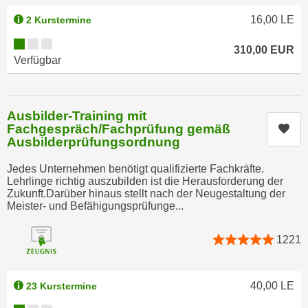
e
n
16,00
LE
2 Kurstermine
m
g
Kursverfügbarkeit:
E
z
310,00
EUR
U
Verfügbar
w
-
e
D
c
a
Ausbilder-Training mit
k
t
Fachgespräch/Fachprüfung gemäß
Kur
e
Ausbilderprüfungsordnung
e
u
n
n
Jedes Unternehmen benötigt qualifizierte Fachkräfte.
s
d
Lehrlinge richtig auszubilden ist die Herausforderung der
c
Zukunft.Darüber hinaus stellt nach der Neugestaltung der
O
Meister- und Befähigungsprüfunge...
h
p
u
t
1221
t
i
z
m
r
i
40,00
LE
23 Kurstermine
e
e
c