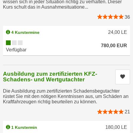
wissen sich in jeder Situation richtig zu verhalten. Dieser
r
a
Kurs schult das in Ausnahmesituatione...
t
b
e
36
e
C
n
o
24,00
LE
4 Kurstermine
.
o
Kursverfügbarkeit:
W
k
780,00
EUR
e
Verfügbar
i
n
e
n
s
S
z
Ausbildung zum zertifizierten KFZ-
Kur
i
Schadens- und Wertgutachter
u
e
A
Die Ausbildung zum zertifizierten Schadensbegutachter
d
n
rüstet Sie mit den nötigen Kenntnissen aus, um Schäden an
e
a
Kraftfahrzeugen richtig beurteilen zu können.
r
l
21
C
y
o
s
180,00
LE
1 Kurstermin
o
e