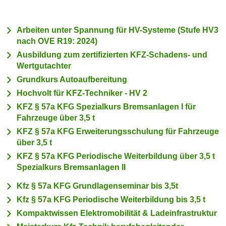
c
i
h
m
Arbeiten unter Spannung für HV-Systeme (Stufe HV3
t
m
nach OVE R19: 2024)
e
u
Ausbildung zum zertifizierten KFZ-Schadens- und
n
n
Wertgutachter
S
g
Grundkurs Autoaufbereitung
i
v
e
Hochvolt für KFZ-Techniker - HV 2
e
,
KFZ § 57a KFG Spezialkurs Bremsanlagen I für
r
d
Fahrzeuge über 3,5 t
w
a
KFZ § 57a KFG Erweiterungsschulung für Fahrzeuge
e
s
über 3,5 t
n
s
KFZ § 57a KFG Periodische Weiterbildung über 3,5 t
d
w
Spezialkurs Bremsanlagen II
e
i
n
Kfz § 57a KFG Grundlagenseminar bis 3,5t
r
w
Kfz § 57a KFG Periodische Weiterbildung bis 3,5 t
a
i
Kompaktwissen Elektromobilität & Ladeinfrastruktur
u
r
c