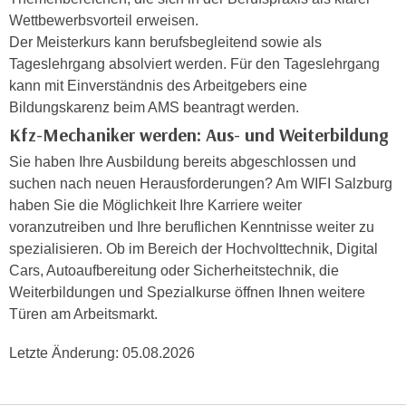
e
Wettbewerbsvorteil erweisen.
e
n
Der Meisterkurs kann berufsbegleitend sowie als
n
e
Tageslehrgang absolviert werden. Für den Tageslehrgang
o
i
kann mit Einverständnis des Arbeitgebers eine
t
n
Bildungskarenz beim AMS beantragt werden.
w
s
e
Kfz-Mechaniker werden: Aus- und Weiterbildung
e
n
Sie haben Ihre Ausbildung bereits abgeschlossen und
t
d
suchen nach neuen Herausforderungen? Am WIFI Salzburg
z
i
haben Sie die Möglichkeit Ihre Karriere weiter
e
g
voranzutreiben und Ihre beruflichen Kenntnisse weiter zu
n
s
spezialisieren. Ob im Bereich der Hochvolttechnik, Digital
,
i
Cars, Autoaufbereitung oder Sicherheitstechnik, die
w
n
Weiterbildungen und Spezialkurse öffnen Ihnen weitere
e
d
Türen am Arbeitsmarkt.
l
.
c
W
Letzte Änderung:
05.08.2026
h
e
e
n
s