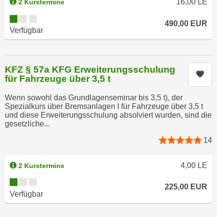
16,00
LE
2 Kurstermine
u
d
z
Kursverfügbarkeit:
i
490,00
EUR
e
Verfügbar
e
i
C
g
o
e
KFZ § 57a KFG Erweiterungsschulung
o
n
Kur
für Fahrzeuge über 3,5 t
k
.
i
U
Wenn sowohl das Grundlagenseminar bis 3,5 t), der
e
Spezialkurs über Bremsanlagen I für Fahrzeuge über 3,5 t
m
und diese Erweiterungsschulung absolviert wurden, sind die
s
I
gesetzliche...
e
h
r
14
n
h
e
o
4,00
LE
2 Kurstermine
n
b
d
Kursverfügbarkeit:
e
225,00
EUR
a
Verfügbar
n
r
e
ü