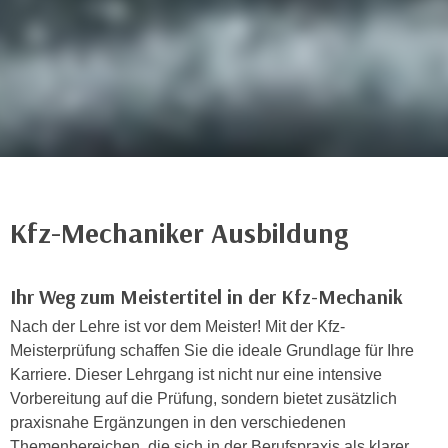
i
e
k
F
a
u
n
n
i
k
s
t
c
i
h
o
e
n
n
Kfz-Mechaniker Ausbildung
d
U
e
n
r
Ihr Weg zum Meistertitel in der Kfz-Mechanik
t
W
e
Nach der Lehre ist vor dem Meister! Mit der Kfz-
e
r
Meisterprüfung schaffen Sie die ideale Grundlage für Ihre
b
n
Karriere. Dieser Lehrgang ist nicht nur eine intensive
s
e
Vorbereitung auf die Prüfung, sondern bietet zusätzlich
e
h
praxisnahe Ergänzungen in den verschiedenen
i
m
Themenbereichen, die sich in der Berufspraxis als klarer
t