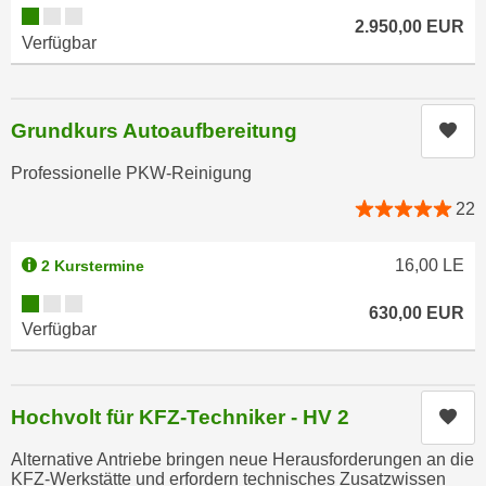
k
Kursverfügbarkeit:
z
2.950,00
EUR
i
w
Verfügbar
e
e
-
c
S
k
Grundkurs Autoaufbereitung
Kur
e
e
t
n
Professionelle PKW-Reinigung
z
u
22
u
n
n
d
16,00
LE
2 Kurstermine
g
u
z
Kursverfügbarkeit:
m
630,00
EUR
u
f
Verfügbar
s
ü
t
r
i
S
Hochvolt für KFZ-Techniker - HV 2
Kur
m
i
m
e
Alternative Antriebe bringen neue Herausforderungen an die
e
KFZ-Werkstätte und erfordern technisches Zusatzwissen
r