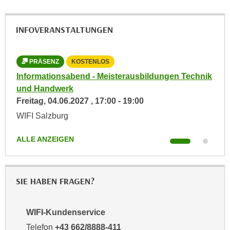
n
i
S
c
i
INFOVERANSTALTUNGEN
h
e
n
a
i
PRÄSENZ
KOSTENLOS
u
c
hnik
Informationsabend - Meisterausbildungen Technik
Inf
f
h
und Handwerk
und
„
t
Freitag,
04.06.2027
,
17:00
-
19:00
Fre
A
d
l
WIFI Salzburg
WIF
e
l
m
e
ALLE ANZEIGEN
ALL
D
a
a
k
t
z
SIE HABEN FRAGEN?
e
e
n
p
s
WIFI-Kundenservice
t
c
i
Telefon
+43 662/8888-411