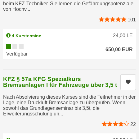
beim KFZ-Techniker. Sie lernen die Gefährdungspotenziale
n
e
von Hochv...
,
l
g
101
e
e
v
l
24,00
LE
4 Kurstermine
a
a
n
Kursverfügbarkeit:
n
650,00
EUR
t
Verfügbar
g
e
e
I
n
n
KFZ § 57a KFG Spezialkurs
I
h
Kur
Bremsanlagen I für Fahrzeuge über 3,5 t
h
a
r
l
Nach Absolvierung dieses Kurses sind die Teilnehmer in der
e
Lage, eine Druckluft-Bremsanlage zu überprüfen. Wenn
t
sowohl das Grundlagenseminar bis 3,5t, die
d
e
Erweiterungsschulung un...
u
a
r
22
n
c
z
h