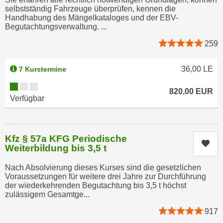
a
selbstständig Fahrzeuge überprüfen, kennen die
h
Handhabung des Mängelkataloges und der EBV-
t
m
Begutachtungsverwaltung. ...
e
e
n
259
O
a
n
u
36,00
LE
7 Kurstermine
l
c
i
Kursverfügbarkeit:
h
820,00
EUR
n
Verfügbar
a
e
n
-
U
J
Kfz § 57a KFG Periodische
n
o
Kur
Weiterbildung bis 3,5 t
t
u
e
r
Nach Absolvierung dieses Kurses sind die gesetzlichen
r
Voraussetzungen für weitere drei Jahre zur Durchführung
n
der wiederkehrenden Begutachtung bis 3,5 t höchst
n
e
zulässigem Gesamtge...
e
y
h
917
z
m