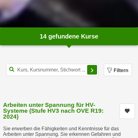
n
d
E
e
U
n
-
w
U
14 gefundene Kurse
i
S
r
A
z
u
i
n
e
Filterbereich schl
Filtern
t
l
e
o
r
r
w
i
o
e
Arbeiten unter Spannung für HV-
r
Systeme (Stufe HV3 nach OVE R19:
n
Kur
f
2024)
t
e
i
Sie erwerben die Fähigkeiten und Kenntnisse für das
n
e
Arbeiten unter Spannung. Sie erkennen Gefahren und
h