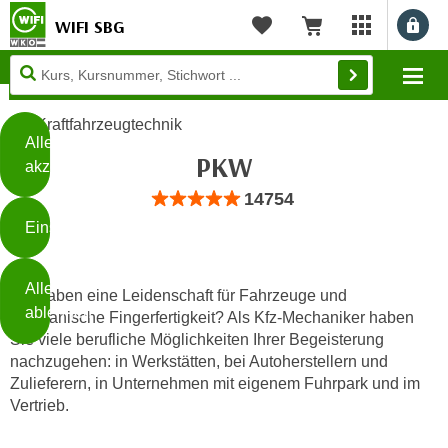
WIFI SBG
Benu
myWIFI Apps ö
Merkliste
Warenkorb
Diese
Mo
Seite
Zum Inhalt springen
Zur Fußzeile springen
verwendet
Kraftfahrzeugtechnik
Cookies
Alle
PKW
akzeptieren
O
Bewertung: Anzahl 14754, Durchschnittli
14754
h
Einstellungen
n
e
B
I
Alle
i
Sie haben eine Leidenschaft für Fahrzeuge und
h
ablehnen
mechanische Fingerfertigkeit? Als Kfz-Mechaniker haben
t
r
Sie viele berufliche Möglichkeiten Ihrer Begeisterung
t
e
nachzugehen: in Werkstätten, bei Autoherstellern und
Weiterlesen
e
Z
Zulieferern, in Unternehmen mit eigenem Fuhrpark und im
b
u
Vertrieb.
e
s
a
- nur für sichtbaren Text
t