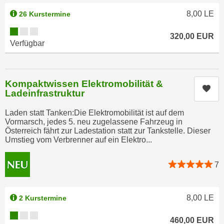
u
e
8,00
LE
26 Kurstermine
b
n
i
Kursverfügbarkeit:
i
320,00
EUR
e
Verfügbar
n
t
d
e
e
n
Kompaktwissen Elektromobilität &
n
,
Kur
Ladeinfrastruktur
U
w
S
e
Laden statt Tanken:Die Elektromobilität ist auf dem
A
Vormarsch, jedes 5. neu zugelassene Fahrzeug in
r
Österreich fährt zur Ladestation statt zur Tankstelle. Dieser
,
d
Umstieg vom Verbrenner auf ein Elektro...
b
e
e
n
7
i
w
w
e
e
i
8,00
LE
2 Kurstermine
l
t
Kursverfügbarkeit:
c
e
460,00
EUR