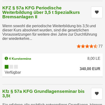
n
b
p
KFZ § 57a KFG Periodische
e
Weiterbildung über 3,5 t Spezialkurs
Kur
e
r
Bremsanlagen II
r
h
s
Wenn sowohl die periodische Weiterbildung bis 3,5t und
i
o
dieser Kurs absolviert wurden, sind die gesetzlichen
n
Voraussetzungen für weitere drei Jahre zur Durchführung
n
a
der wiederkehre...
e
u
77
n
s
b
e
e
8,00
LE
4 Kurstermine
i
z
n
Kursverfügbarkeit:
340,00
EUR
o
e
Verfügbar
g
a
e
n
n
g
Kfz § 57a KFG Grundlagenseminar bis
e
Kur
e
3,5t
n
n
D
e
Sie erfahren alle rechtlich notwendigen Grundlagen, können