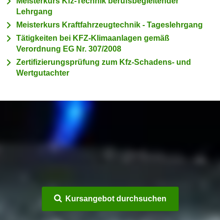
Meisterkurs Kfz-Technik berufsbegleitender
n
h
Lehrgang
u
C
Meisterkurs Kraftfahrzeugtechnik - Tageslehrgang
r
o
Tätigkeiten bei KFZ-Klimaanlagen gemäß
C
o
Verordnung EG Nr. 307/2008
o
k
Zertifizierungsprüfung zum Kfz-Schadens- und
o
i
Wertgutachter
k
e
i
s
e
v
s
o
,
n
d
U
i
S
e
-
f
a
ü
m
r
Kursangebot durchsuchen
e
d
r
i