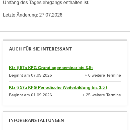
Umfang des Tageslehrgangs enthalten ist.
n
d
E
e
Letzte Änderung:
27.07.2026
U
n
-
w
U
i
S
r
A
AUCH FÜR SIE INTERESSANT
z
u
i
n
e
t
Kfz § 57a KFG Grundlagenseminar bis 3,5t
l
e
Beginnt am
07.09.2026
+ 6 weitere Termine
o
anzeigen
r
r
Kfz § 57a KFG Periodische Weiterbildung bis 3,5 t
w
i
o
Beginnt am
01.09.2026
+ 25 weitere Termine
e
anzeigen
r
n
f
t
e
i
INFOVERANSTALTUNGEN
n
e
h