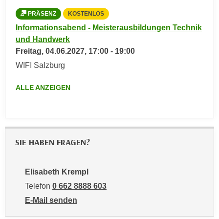
r
a
PRÄSENZ
KOSTENLOS
t
b
e
Informationsabend - Meisterausbildungen Technik
e
C
und Handwerk
n
o
Freitag,
04.06.2027
,
17:00
-
19:00
.
o
WIFI Salzburg
W
k
e
i
ALLE ANZEIGEN
n
e
n
s
S
z
i
u
e
SIE HABEN FRAGEN?
A
d
n
e
a
Elisabeth Krempl
r
l
Telefon
0 662 8888 603
C
y
o
E-Mail senden
s
o
an Elisabeth Krempl: mailto:ekrempl@wifisalzburg.a
e