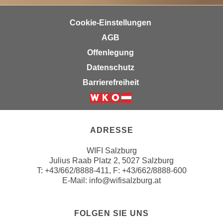
u
d
z
Cookie-Einstellungen
i
e
e
AGB
i
C
g
Offenlegung
o
e
Datenschutz
o
n
Barrierefreiheit
k
.
i
U
Weiter zur Website der Wirts
e
m
s
I
ADRESSE
e
h
r
n
WIFI Salzburg
h
e
Julius Raab Platz 2, 5027 Salzburg
o
T:
+43/662/8888-411
, F: +43/662/8888-600
n
b
E-Mail:
info@wifisalzburg.at
d
e
a
n
r
FOLGEN SIE UNS
e
ü