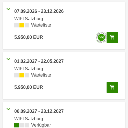
n
h
u
07.09.2026
-
23.12.2026
C
r
WIFI Salzburg
o
C
Kursverfügbarkeit:
Warteliste
o
o
k
o
In de
5.950,00
EUR
i
k
e
i
s
e
01.02.2027
-
22.05.2027
v
s
o
WIFI Salzburg
,
Kursverfügbarkeit:
Warteliste
n
d
U
i
In de
5.950,00
EUR
S
e
-
f
a
ü
m
06.09.2027
-
23.12.2027
r
e
d
WIFI Salzburg
r
Kursverfügbarkeit:
Verfügbar
i