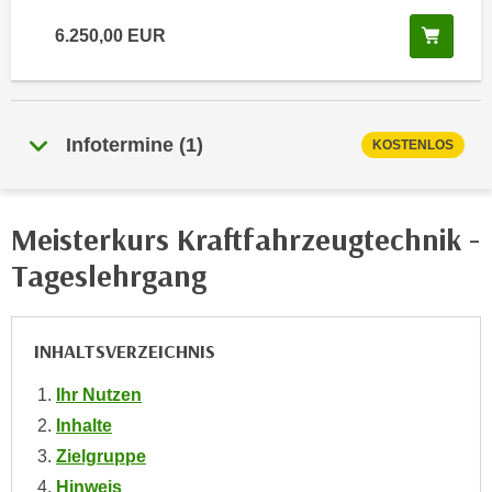
i
e
k
In de
6.250,00
EUR
F
a
u
n
n
i
k
s
Infotermine
(
1
)
KOSTENLOS
t
c
i
h
o
e
n
Meisterkurs Kraftfahrzeugtechnik -
n
d
Tageslehrgang
U
e
n
r
t
W
INHALTSVERZEICHNIS
e
e
r
b
Ihr Nutzen
n
s
Inhalte
e
e
h
Zielgruppe
i
m
Hinweis
t