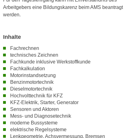
n
i
Arbeitgebers eine Bildungskarenz beim AMS beantragt
S
c
werden.
i
h
e
n
a
Inhalte
i
u
c
f
Fachrechnen
h
„
technisches Zeichnen
t
A
Fachkunde inklusive Werkstoffkunde
d
Fachkalkulation
l
e
Motorinstandsetzung
l
m
Benzinmotortechnik
e
D
Dieselmotortechnik
a
Hochvolttechnik für KFZ
a
k
KFZ-Elektrik, Starter, Generator
t
z
Sensoren und Aktoren
e
e
Mess- und Diagnosetechnik
n
p
moderne Bussysteme
s
t
elektrische Regelsysteme
c
i
Lenkgeometrie, Achsvermessung, Bremsen