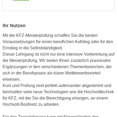
e
e
n
n
e
o
i
t
Ihr Nutzen
n
w
s
Mit der KFZ-Meisterprüfung schaffen Sie die besten
e
e
Voraussetzungen für einen beruflichen Aufstieg oder für den
n
t
Einstieg in die Selbstständigkeit.
d
z
Dieser Lehrgang ist nicht nur eine intensive Vorbereitung auf
i
e
die Meisterprüfung. Wir bieten Ihnen zusätzlich praxisnahe
g
n
Ergänzungen in den verschiedenen Themenbereichen, die
s
,
sich in der Berufspraxis als klarer Wettbewerbsvorteil
i
w
erweisen.
n
e
Kurs und Prüfung sind perfekt aufeinander abgestimmt und
d
l
beinhalten viele neue Technologien wie die Hochvolttechnik
.
c
für KFZ, mit der Sie die Berechtigung erlangen, an einem
W
h
Hochvolt-Bordnetz zu arbeiten.
e
e
n
s
Für den Tageslehrgang kann mit Einverständnis des