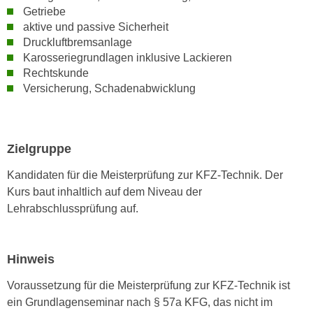
h
e
Getriebe
u
aktive und passive Sicherheit
r
t
Druckluftbremsanlage
e
z
Karosseriegrundlagen inklusive Lackieren
n
a
Rechtskunde
“
Versicherung, Schadenabwicklung
b
k
k
l
o
i
m
c
Zielgruppe
m
k
e
Kandidaten für die Meisterprüfung zur KFZ-Technik. Der
e
n
Kurs baut inhaltlich auf dem Niveau der
n
z
Lehrabschlussprüfung auf.
,
w
v
i
e
s
Hinweis
r
c
w
Voraussetzung für die Meisterprüfung zur KFZ-Technik ist
h
e
ein Grundlagenseminar nach § 57a KFG, das nicht im
e
n