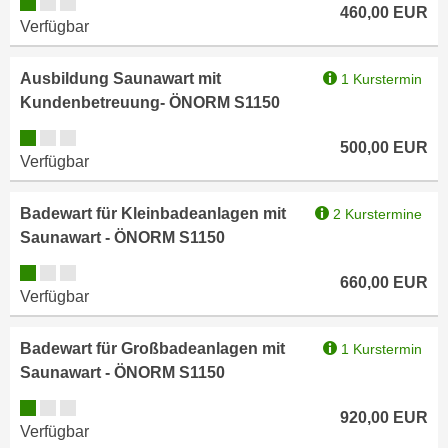
Kursverfügbarkeit:
i
460,00
EUR
e
Verfügbar
k
F
a
u
Ausbildung Saunawart mit
n
1 Kurstermin
n
Kundenbetreuung- ÖNORM S1150
i
k
s
t
Kursverfügbarkeit:
500,00
EUR
c
i
Verfügbar
h
o
e
n
Badewart für Kleinbadeanlagen mit
2 Kurstermine
n
d
Saunawart - ÖNORM S1150
U
e
Kursverfügbarkeit:
n
r
660,00
EUR
t
Verfügbar
W
e
e
r
Badewart für Großbadeanlagen mit
1 Kurstermin
b
n
Saunawart - ÖNORM S1150
s
e
e
Kursverfügbarkeit:
h
920,00
EUR
i
Verfügbar
m
t