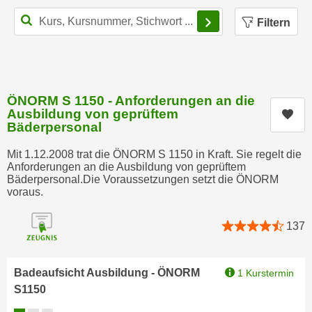
n
Filterbereich schl
h
u
Filtern
C
r
o
C
o
o
k
o
ÖNORM S 1150 - Anforderungen an die
i
k
Ausbildung von geprüftem
Kur
e
i
Bäderpersonal
s
e
v
Mit 1.12.2008 trat die ÖNORM S 1150 in Kraft. Sie regelt die
s
o
Anforderungen an die Ausbildung von geprüftem
,
Bäderpersonal.Die Voraussetzungen setzt die ÖNORM
n
d
voraus.
U
i
S
e
137
-
f
a
ü
m
r
Badeaufsicht Ausbildung - ÖNORM
1 Kurstermin
e
d
S1150
r
i