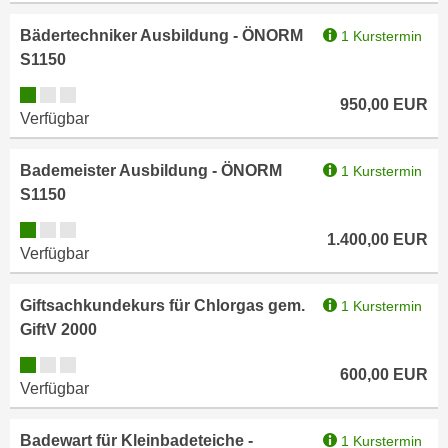
e
e
Bädertechniker Ausbildung - ÖNORM
1 Kurstermin
n
n
S1150
e
o
i
Kursverfügbarkeit:
t
950,00
EUR
n
Verfügbar
w
s
e
e
n
Bademeister Ausbildung - ÖNORM
1 Kurstermin
t
d
S1150
z
i
Kursverfügbarkeit:
e
g
1.400,00
EUR
Verfügbar
n
s
,
i
w
Giftsachkundekurs für Chlorgas gem.
1 Kurstermin
n
e
GiftV 2000
d
l
.
Kursverfügbarkeit:
600,00
EUR
c
W
Verfügbar
h
e
e
n
Badewart für Kleinbadeteiche -
1 Kurstermin
s