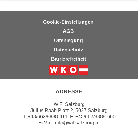
i
e
k
F
a
u
Cookie-Einstellungen
n
n
AGB
i
k
s
Offenlegung
t
c
i
Datenschutz
h
o
Barrierefreiheit
e
n
n
d
U
Weiter zur Website der Wirts
e
n
r
t
ADRESSE
W
e
e
WIFI Salzburg
r
b
Julius Raab Platz 2, 5027 Salzburg
n
s
T:
+43/662/8888-411
, F: +43/662/8888-600
e
E-Mail:
info@wifisalzburg.at
e
h
i
m
t