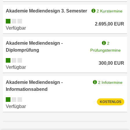
n
h
u
Akademie Mediendesign 3. Semester
2 Kurstermine
C
r
Kursverfügbarkeit:
o
C
2.695,00
EUR
o
Verfügbar
o
k
o
i
Akademie Mediendesign -
2
k
e
Diplomprüfung
Prüfungstermine
i
s
e
Kursverfügbarkeit:
v
300,00
EUR
s
Verfügbar
o
,
n
d
Akademie Mediendesign -
2 Infotermine
U
i
Informationsabend
S
e
-
Kursverfügbarkeit:
f
KOSTENLOS
a
Verfügbar
ü
m
r
e
d
r
i