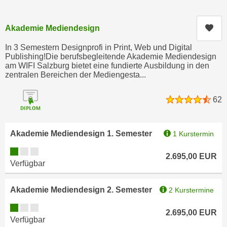
c
i
h
m
Kur
Akademie Mediendesign
t
m
e
In 3 Semestern Designprofi in Print, Web und Digital
u
n
Publishing!Die berufsbegleitende Akademie Mediendesign
n
am WIFI Salzburg bietet eine fundierte Ausbildung in den
S
g
zentralen Bereichen der Mediengesta...
i
v
e
e
62
,
r
d
w
a
e
Akademie Mediendesign 1. Semester
1 Kurstermin
s
n
Kursverfügbarkeit:
s
2.695,00
EUR
d
Verfügbar
w
e
i
n
Akademie Mediendesign 2. Semester
r
2 Kurstermine
w
a
i
Kursverfügbarkeit:
2.695,00
EUR
u
r
Verfügbar
c