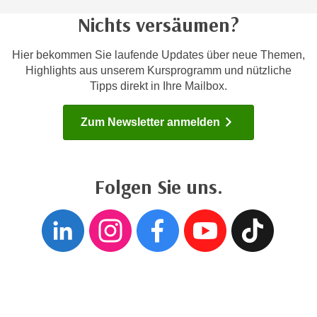
u
e
Nichts versäumen?
b
n
i
i
Hier bekommen Sie laufende Updates über neue Themen,
e
n
Highlights aus unserem Kursprogramm und nützliche
t
d
Tipps direkt in Ihre Mailbox.
e
e
n
n
Zum Newsletter anmelden
,
U
w
S
e
A
r
Folgen Sie uns.
,
d
b
e
Folgen sie uns auf
Folgen sie un
Folgen si
Folgen
Fol
e
n
i
w
w
e
e
i
l
t
c
e