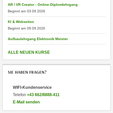
e
AR / VR Creator - Online-Diplomlehrgang
e
n
Beginnt am
03.09.2026
n
e
o
KI & Webseiten
i
t
n
Beginnt am
09.09.2026
w
s
e
Aufbaulehrgang Elektronik Meister
e
n
t
d
anzeigen
z
ALLE NEUEN KURSE
i
e
g
n
s
,
SIE HABEN FRAGEN?
i
w
n
e
d
WIFI-Kundenservice
l
.
c
Telefon
+43 662/8888-411
W
h
E-Mail senden
e
e
an WIFI-Kundenservice: mailto:info@wifisalzburg.at
n
s