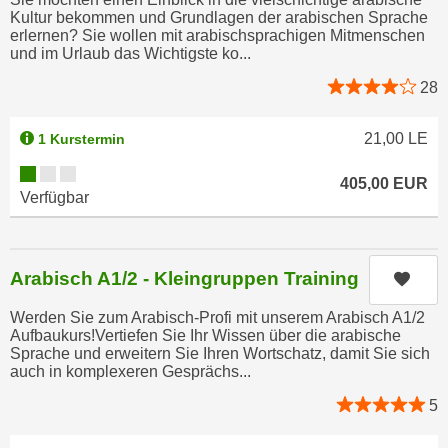
n
Kultur bekommen und Grundlagen der arabischen Sprache
d
erlernen? Sie wollen mit arabischsprachigen Mitmenschen
E
e
und im Urlaub das Wichtigste ko...
U
n
-
28
w
U
i
S
21,00
LE
1 Kurstermin
r
A
z
Kursverfügbarkeit:
u
405,00
EUR
i
Verfügbar
n
e
t
l
e
o
Arabisch A1/2 - Kleingruppen Training
Kurs
r
r
w
i
Werden Sie zum Arabisch-Profi mit unserem Arabisch A1/2
o
e
Aufbaukurs!Vertiefen Sie Ihr Wissen über die arabische
r
Sprache und erweitern Sie Ihren Wortschatz, damit Sie sich
n
auch in komplexeren Gesprächs...
f
t
e
5
i
n
e
h