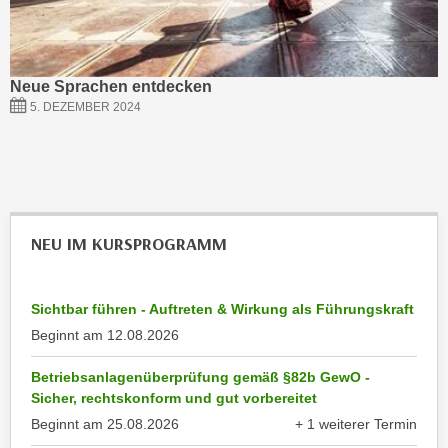
i
e
k
F
a
u
n
Neue Sprachen entdecken
n
i
5. DEZEMBER 2024
k
s
t
c
i
h
o
e
n
n
d
NEU IM KURSPROGRAMM
U
e
n
r
t
W
Sichtbar führen - Auftreten & Wirkung als Führungskraft
e
e
Beginnt am
12.08.2026
r
b
n
s
Betriebsanlagenüberprüfung gemäß §82b GewO -
e
Sicher, rechtskonform und gut vorbereitet
e
h
i
Beginnt am
25.08.2026
+ 1 weiterer Termin
m
anzeigen
t