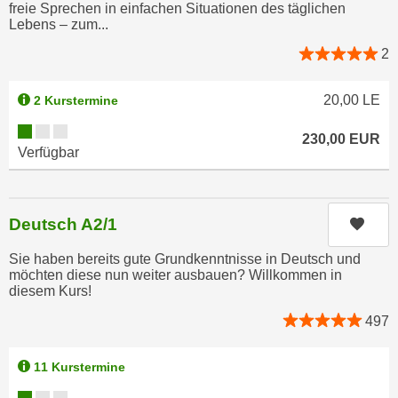
n
freie Sprechen in einfachen Situationen des täglichen
b
Lebens – zum...
p
e
e
2
r
r
h
s
i
20,00
LE
2 Kurstermine
o
n
Kursverfügbarkeit:
n
230,00
EUR
a
Verfügbar
e
u
n
s
b
e
e
Deutsch A2/1
Kurs
i
z
n
Sie haben bereits gute Grundkenntnisse in Deutsch und
o
e
möchten diese nun weiter ausbauen? Willkommen in
g
a
diesem Kurs!
e
n
497
n
g
e
e
11 Kurstermine
n
n
D
Kursverfügbarkeit:
e