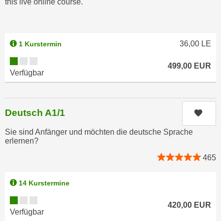
this live online course.
n
e
,
l
g
e
e
36,00
LE
1 Kurstermin
v
l
a
Kursverfügbarkeit:
499,00
EUR
a
n
Verfügbar
n
t
g
e
e
I
Deutsch A1/1
Kurs
n
n
I
h
Sie sind Anfänger und möchten die deutsche Sprache
h
erlernen?
a
r
l
465
e
t
d
e
14 Kurstermine
u
a
r
Kursverfügbarkeit:
n
420,00
EUR
c
Verfügbar
z
h