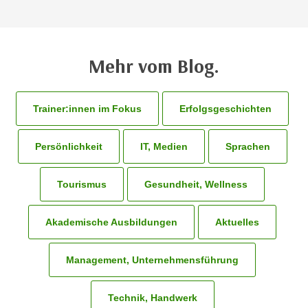
n
i
S
c
i
h
e
Mehr vom Blog.
n
a
i
u
c
f
Trainer:innen im Fokus
Erfolgsgeschichten
h
„
t
A
Persönlichkeit
IT, Medien
Sprachen
d
l
e
l
m
Tourismus
Gesundheit, Wellness
e
D
a
a
k
Akademische Ausbildungen
Aktuelles
t
z
e
e
Management, Unternehmensführung
n
p
s
t
c
Technik, Handwerk
i