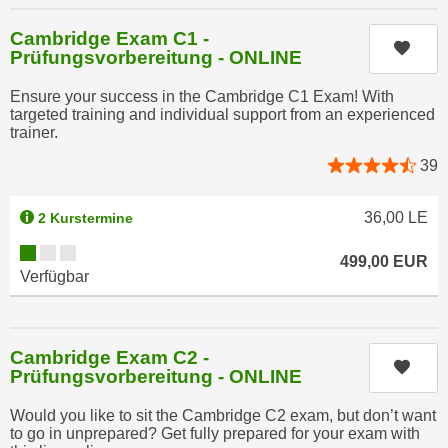
k
z
i
Cambridge Exam C1 -
w
Kurs
e
Prüfungsvorbereitung - ONLINE
e
-
c
Ensure your success in the Cambridge C1 Exam! With
S
k
targeted training and individual support from an experienced
e
trainer.
e
t
n
39
z
u
u
n
36,00
LE
2 Kurstermine
n
d
g
Kursverfügbarkeit:
u
499,00
EUR
z
Verfügbar
m
u
f
s
ü
t
r
Cambridge Exam C2 -
Kurs
i
Prüfungsvorbereitung - ONLINE
S
m
i
m
Would you like to sit the Cambridge C2 exam, but don’t want
e
to go in unprepared? Get fully prepared for your exam with
e
r