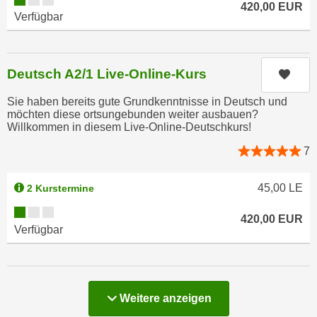
420,00
EUR
a
h
Verfügbar
t
m
e
e
n
O
Deutsch A2/1 Live-Online-Kurs
Kurs
a
n
u
l
Sie haben bereits gute Grundkenntnisse in Deutsch und
c
möchten diese ortsungebunden weiter ausbauen?
i
Willkommen in diesem Live-Online-Deutschkurs!
h
n
a
7
e
n
-
U
J
45,00
LE
2 Kurstermine
n
o
Kursverfügbarkeit:
t
420,00
EUR
u
Verfügbar
e
r
r
n
n
e
e
y
Kurse
Weitere
anzeigen
h
z
m