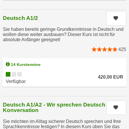
u
d
z
i
e
Deutsch A1/2
Kurs
e
i
C
Sie haben bereits geringe Grundkenntnisse in Deutsch und
g
o
wollen diese weiter ausbauen? Dieser Kurs ist nicht für
e
absolute Anfänger geeignet!
o
n
k
425
.
i
U
e
m
14 Kurstermine
s
I
Kursverfügbarkeit:
e
420,00
EUR
h
Verfügbar
r
n
h
e
o
n
b
Deutsch A1/A2 - Wir sprechen Deutsch -
d
Kurs
Konversation
e
a
n
r
Sie möchten im Alltag sicherer Deutsch sprechen und Ihre
e
ü
Sprachkenntnisse festigen? In diesem Kurs üben Sie das