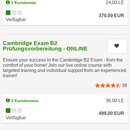
r
24,00
LE
1 Kurstermin
a
t
Kursverfügbarkeit:
b
370,00
EUR
e
Verfügbar
e
C
n
o
.
o
W
Cambridge Exam B2
k
Kurs
Prüfungsvorbereitung - ONLINE
e
i
n
e
Ensure your success in the Cambridge B2 Exam - from the
n
s
comfort of your home! Join our live online course with
S
targeted training and individual support from an experienced
z
trainer!
i
u
e
38
A
d
n
e
a
36,00
LE
3 Kurstermine
r
l
Kursverfügbarkeit:
C
499,00
EUR
y
Verfügbar
o
s
o
e