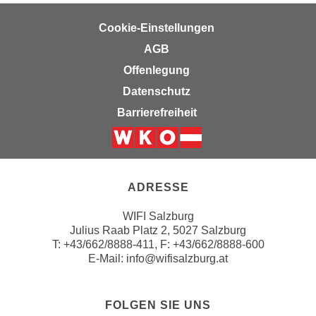
h
r
e
e
Cookie-Einstellungen
n
C
AGB
I
o
Offenlegung
h
o
r
Datenschutz
k
e
i
Barrierefreiheit
D
e
a
s
Weiter zur Website der Wirts
t
f
e
ü
ADRESSE
n
r
k
M
WIFI Salzburg
e
Julius Raab Platz 2, 5027 Salzburg
a
i
T:
+43/662/8888-411
, F: +43/662/8888-600
r
E-Mail:
info@wifisalzburg.at
n
k
e
e
m
t
FOLGEN SIE UNS
d
i