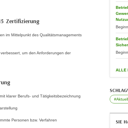
Betri
Gewer
Nutzu
5 Zertifizierung
Begin
hen im Mittelpunkt des Qualitätsmanagements
Betri
Sicher
Begin
 verbessert, um den Anforderungen der
ALLE
erung
SCHLA
mit klarer Berufs- und Tätigkeitsbezeichnung
#Aktuel
arstellung
timmte Personen bzw. Verfahren
SIE 