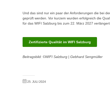
m
t
e
e
Und das sind nur ein paar der Anforderungen die bei de
n
n
geprüft werden. Vor kurzem wurden erfolgreich die Qual
e
o
für das WIFI Salzburg bis zum 22. März 2027 verlängert
i
t
n
w
s
e
Zertifizierte Qualität im WIFI Salzburg
e
n
t
d
z
Beitragsbild: ©WIFI Salzburg | Gebhard Sengmüller
i
e
g
n
s
,
i
w
n
25. JULI 2024
e
d
l
.
c
W
h
e
e