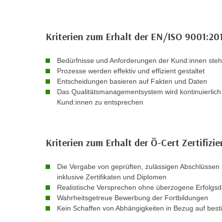
r
i
i
e
k
F
Kriterien zum Erhalt der EN/ISO 9001:201
a
u
n
n
Bedürfnisse und Anforderungen der Kund:innen ste
i
k
Prozesse werden effektiv und effizient gestaltet
s
t
Entscheidungen basieren auf Fakten und Daten
c
i
Das Qualitätsmanagementsystem wird kontinuierlich
h
o
Kund:innen zu entsprechen
e
n
n
d
U
e
Kriterien zum Erhalt der Ö-Cert Zertifizi
n
r
t
W
Die Vergabe von geprüften, zulässigen Abschlüssen 
e
e
inklusive Zertifikaten und Diplomen
r
b
Realistische Versprechen ohne überzogene Erfolgsd
n
s
Wahrheitsgetreue Bewerbung der Fortbildungen
e
e
Kein Schaffen von Abhängigkeiten in Bezug auf bes
h
i