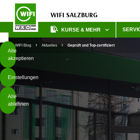
WIFI SALZBURG
Diese
SERVI
KURSE & MEHR
Seite
Zum Inhalt springen
Zur Fußzeile springen
verwendet
WIFI Blog
Aktuelles
Geprüft und Top-zertifiziert
Cookies
Alle
akzeptieren
O
h
Einstellungen
n
e
B
I
Alle
i
h
ablehnen
t
r
t
e
Weiterlesen
e
Z
b
u
e
s