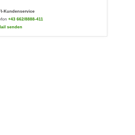
I-Kundenservice
efon
+43 662/8888-411
ail senden
WIFI-Kundenservice: mailto:info@wifisalzburg.at