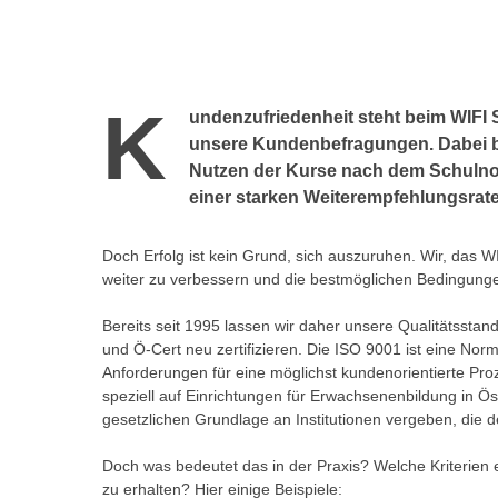
r
c
n
h
u
C
r
o
K
C
undenzufriedenheit steht beim WIFI S
o
o
unsere Kundenbefragungen. Dabei be
k
o
Nutzen der Kurse nach dem Schulnot
i
k
einer starken Weiterempfehlungsrate
e
i
s
e
Doch Erfolg ist kein Grund, sich auszuruhen. Wir, das 
v
s
weiter zu verbessern und die bestmöglichen Bedingunge
o
,
n
d
Bereits seit 1995 lassen wir daher unsere Qualitätsst
U
und Ö-Cert neu zertifizieren. Die ISO 9001 ist eine Nor
i
S
Anforderungen für eine möglichst kundenorientierte Pro
e
-
speziell auf Einrichtungen für Erwachsenenbildung in Öst
f
gesetzlichen Grundlage an Institutionen vergeben, die
a
ü
m
r
Doch was bedeutet das in der Praxis? Welche Kriterien e
e
d
zu erhalten? Hier einige Beispiele: