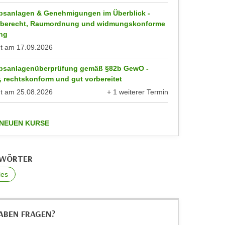
ebsanlagen & Genehmigungen im Überblick -
berecht, Raumordnung und widmungskonforme
ng
nt am
17.09.2026
ebsanlagenüberprüfung gemäß §82b GewO -
, rechtskonform und gut vorbereitet
nt am
25.08.2026
+ 1 weiterer Termin
anzeigen
anzeigen
 NEUEN KURSE
GWÖRTER
les
HABEN FRAGEN?