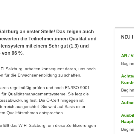
alzburg an erster Stelle! Das zeigen auch
NEU 
werten die Teilnehmer:innen Qualität und
ensystem mit einem Sehr gut (1,3) und
 von 96 %.
AR / V
Begin
WIFI Salzburg, arbeiten konsequent daran, uns noch
n für die Erwachsenenbildung zu schaffen.
Achts
Kündi
andards regelmäßig prüfen und nach EN/ISO 9001
Begin
m für Qualitätsmanagementsysteme. Sie legt die
zessabwicklung fest. Die Ö-Cert hingegen ist
Aufba
erreich ausgerichtet. Sie wird auf Basis einer
 dem Qualitätsrahmen entsprechen.
Ausbi
Haupt
rfüllt das WIFI Salzburg, um diese Zertifizierungen
Begin