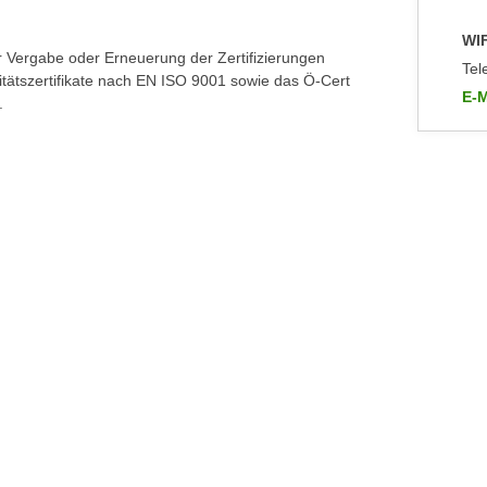
WIF
r Vergabe oder Erneuerung der Zertifizierungen
Tel
itätszertifikate nach EN ISO 9001 sowie das Ö-Cert
E-M
.
an 