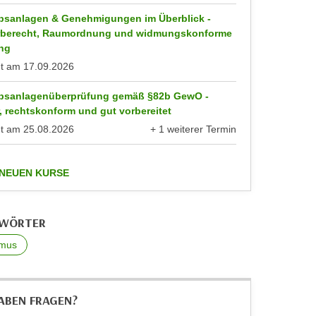
ebsanlagen & Genehmigungen im Überblick -
berecht, Raumordnung und widmungskonforme
ng
nt am
17.09.2026
ebsanlagenüberprüfung gemäß §82b GewO -
, rechtskonform und gut vorbereitet
nt am
25.08.2026
+ 1 weiterer Termin
anzeigen
anzeigen
 NEUEN KURSE
GWÖRTER
smus
HABEN FRAGEN?