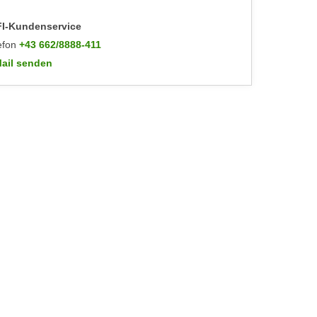
I-Kundenservice
efon
+43 662/8888-411
ail senden
WIFI-Kundenservice: mailto:info@wifisalzburg.at