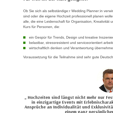
n
s
n
i
Ob Sie sich als selbständige:r Wedding Planner:in verwi
S
sind oder die eigene Hochzeit professionell planen wolle
c
i
alle, die eine Leidenschaft für Organisation, Kreativität
h
e
Kurs für Personen, die:
n
a
i
u
ein Gespür für Trends, Design und kreative Inszeni
c
belastbar, stressresistent und serviceorientiert arbei
f
h
wirtschaftlich denken und Verantwortung übernehm
„
t
A
Voraussetzung für die Teilnahme sind sehr gute Deutsch
d
l
e
l
m
e
D
a
a
k
t
z
e
Hochzeiten sind längst nicht mehr nur Fe
e
in einzigartige Events mit Erlebnischar
n
p
Ansprüche an Individualität und Exklusivi
s
t
einem ganz persönliche