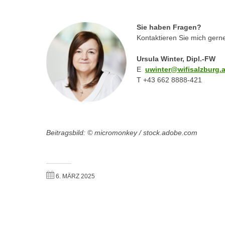
e
n
n
d
Sie haben Fragen?
E
e
Kontaktieren Sie mich gern
U
n
-
w
Ursula Winter, Dipl.-FW
U
E
uwinter@wifisalzburg.a
i
S
T +43 662 8888-421
r
A
z
u
i
n
e
t
l
Beitragsbild: © micromonkey / stock.adobe.com
e
o
r
r
w
i
o
6. MÄRZ 2025
e
r
n
f
t
e
i
n