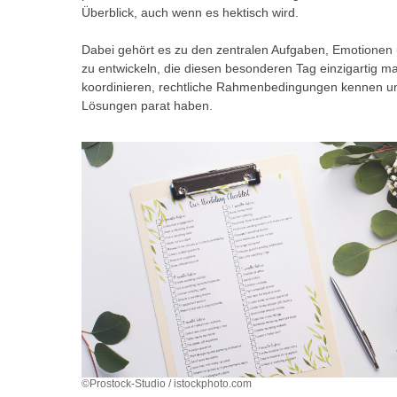
r
i
Überblick, auch wenn es hektisch wird.
i
e
k
Dabei gehört es zu den zentralen Aufgaben, Emotionen
F
a
zu entwickeln, die diesen besonderen Tag einzigartig ma
u
koordinieren, rechtliche Rahmenbedingungen kennen u
n
n
Lösungen parat haben.
i
k
s
t
c
i
h
o
e
n
n
d
U
e
n
r
t
W
e
e
r
b
n
s
e
e
©Prostock-Studio / istockphoto.com
h
i