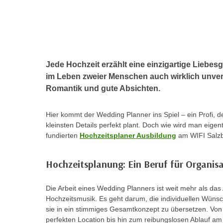
r
c
n
h
u
C
r
o
C
o
o
Jede Hochzeit erzählt eine einzigartige Liebe
k
o
im Leben zweier Menschen auch wirklich unverg
i
k
Romantik und gute Absichten.
e
i
s
e
Hier kommt der Wedding Planner ins Spiel – ein Profi, 
v
s
kleinsten Details perfekt plant. Doch wie wird man eigen
o
,
fundierten
Hochzeitsplaner Ausbildung
am WIFI Salzb
n
d
U
i
Hochzeitsplanung: Ein Beruf für Organis
S
e
-
f
Die Arbeit eines Wedding Planners ist weit mehr als da
a
ü
Hochzeitsmusik. Es geht darum, die individuellen Wüns
m
r
sie in ein stimmiges Gesamtkonzept zu übersetzen. Von
e
d
perfekten Location bis hin zum reibungslosen Ablauf a