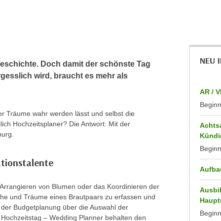
NEU 
sgeschichte. Doch damit der schönste Tag
esslich wird, braucht es mehr als
AR / V
Begin
der Träume wahr werden lässt und selbst die
tlich Hochzeitsplaner? Die Antwort: Mit der
Achts
urg.
Kündi
Begin
ationstalente
Aufba
s Arrangieren von Blumen oder das Koordinieren der
Ausbi
che und Träume eines Brautpaars zu erfassen und
Haupt
 der Budgetplanung über die Auswahl der
Begin
m Hochzeitstag – Wedding Planner behalten den