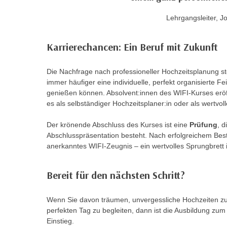
c
i
h
e
Lehrgangsleiter, J
u
r
t
e
Karrierechancen: Ein Beruf mit Zukunft
z
n
a
“
Die Nachfrage nach professioneller Hochzeitsplanung st
b
k
immer häufiger eine individuelle, perfekt organisierte Fe
k
l
genießen können. Absolvent:innen des WIFI-Kurses eröf
o
i
es als selbständiger Hochzeitsplaner:in oder als wertvol
m
c
m
Der krönende Abschluss des Kurses ist eine
Prüfung
, 
k
e
Abschlusspräsentation besteht. Nach erfolgreichem Best
e
anerkanntes WIFI-Zeugnis – ein wertvolles Sprungbrett 
n
n
z
,
w
Bereit für den nächsten Schritt?
v
i
e
s
Wenn Sie davon träumen, unvergessliche Hochzeiten z
r
c
perfekten Tag zu begleiten, dann ist die Ausbildung zu
w
h
Einstieg.
e