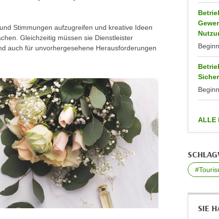
Betri
Gewer
 und Stimmungen aufzugreifen und kreative Ideen
Nutzu
chen. Gleichzeitig müssen sie Dienstleister
Begin
nd auch für unvorhergesehene Herausforderungen
Betri
Sicher
Begin
ALLE
SCHLA
#Touri
SIE 