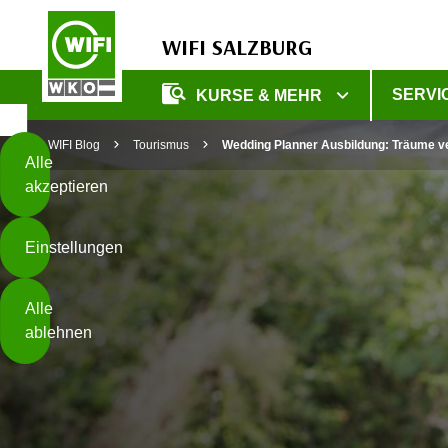
WIFI SALZBURG
Diese
SERVI
KURSE & MEHR
Seite
Zum Inhalt springen
Zur Fußzeile springen
verwendet
WIFI Blog
Tourismus
Wedding Planner Ausbildung: Träume ve
Cookies
Alle
akzeptieren
O
h
Einstellungen
n
e
B
I
Alle
i
h
ablehnen
t
r
t
e
Weiterlesen
e
Z
b
u
e
s