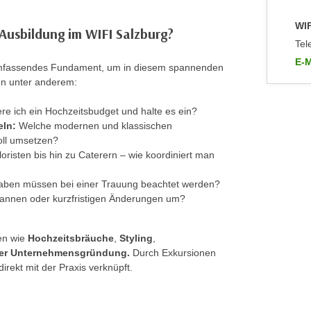
WIF
 Ausbildung im WIFI Salzburg?
Tel
E-M
 umfassendes Fundament, um in diesem spannenden
an 
nen unter anderem:
ere ich ein Hochzeitsbudget und halte es ein?
eln:
Welche modernen und klassischen
voll umsetzen?
risten bis hin zu Caterern – wie koordiniert man
aben müssen bei einer Trauung beachtet werden?
annen oder kurzfristigen Änderungen um?
men wie
Hochzeitsbräuche
,
Styling
,
der Unternehmensgründung.
Durch Exkursionen
irekt mit der Praxis verknüpft.