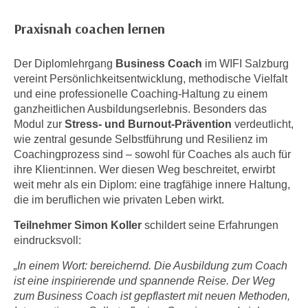
n
d
Praxisnah coachen lernen
E
e
U
n
-
Der Diplomlehrgang
Business Coach
im WIFI Salzburg
w
U
vereint Persönlichkeitsentwicklung, methodische Vielfalt
i
S
und eine professionelle Coaching-Haltung zu einem
r
ganzheitlichen Ausbildungserlebnis. Besonders das
A
z
Modul zur
Stress- und Burnout-Prävention
verdeutlicht,
u
i
wie zentral gesunde Selbstführung und Resilienz im
n
e
Coachingprozess sind – sowohl für Coaches als auch für
t
l
ihre Klient:innen. Wer diesen Weg beschreitet, erwirbt
e
o
weit mehr als ein Diplom: eine tragfähige innere Haltung,
r
r
die im beruflichen wie privaten Leben wirkt.
w
i
o
Teilnehmer Simon Koller
schildert seine Erfahrungen
e
eindrucksvoll:
r
n
f
t
„In einem Wort: bereichernd. Die Ausbildung zum Coach
e
i
ist eine inspirierende und spannende Reise. Der Weg
n
zum Business Coach ist gepflastert mit neuen Methoden,
e
h