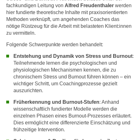
e
fachkundigen Leitung von
Alfred Freudenthaler
werden
e
n
hier fundierte theoretische Inhalte mit praxisorientierten
n
Methoden verknüpft, um angehenden Coaches das
e
o
nötige Rüstzeug für die Arbeit mit belasteten Klient:innen
i
t
zu vermitteln.
n
w
s
Folgende Schwerpunkte werden behandelt:
e
e
n
Entstehung und Dynamik von Stress und Burnout
:
t
d
Teilnehmende lernen die psychologischen und
z
i
physiologischen Mechanismen kennen, die zu
e
g
chronischem Stress und Burnout führen können – ein
n
s
wichtiger Schritt, um Coachingprozesse gezielt
,
i
auszurichten.
w
n
Früherkennung und Burnout-Stufen
: Anhand
e
d
wissenschaftlich fundierter Modelle werden die
l
.
einzelnen Phasen eines Burnout-Prozesses erläutert.
c
W
Dies ermöglicht eine differenzierte Einschätzung und
h
e
frühzeitige Intervention.
e
n
s