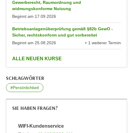
n
Gewerberecht, Raumordnung und
b
widmungskonforme Nutzung
p
e
e
Beginnt am
17.09.2026
r
r
h
Betriebsanlagenüberprüfung gemäß §82b GewO -
s
i
Sicher, rechtskonform und gut vorbereitet
o
n
Beginnt am
25.08.2026
+ 1 weiterer Termin
n
a
anzeigen
e
u
anzeigen
ALLE NEUEN KURSE
n
s
b
e
e
i
SCHLAGWÖRTER
z
n
o
#Persönlichkeit
e
g
a
e
n
SIE HABEN FRAGEN?
n
g
e
e
n
n
WIFI-Kundenservice
D
e