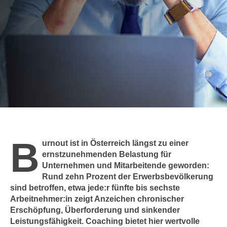
c
i
h
m
t
m
e
u
n
n
S
g
i
v
e
e
,
r
d
w
a
e
B
s
urnout ist in Österreich längst zu einer
n
s
ernstzunehmenden Belastung für
d
Unternehmen und Mitarbeitende geworden:
w
e
Rund zehn Prozent der Erwerbsbevölkerung
i
n
sind betroffen, etwa jede:r fünfte bis sechste
r
w
Arbeitnehmer:in zeigt Anzeichen chronischer
a
i
Erschöpfung, Überforderung und sinkender
u
r
Leistungsfähigkeit. Coaching bietet hier wertvolle
c