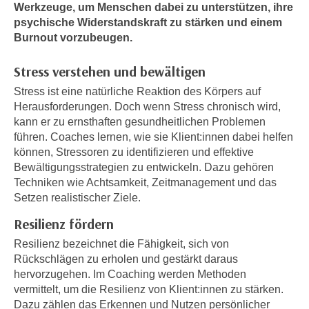
n
Werkzeuge, um Menschen dabei zu unterstützen, ihre
h
u
psychische Widerstandskraft zu stärken und einem
C
Burnout vorzubeugen.
r
o
C
o
Stress verstehen und bewältigen
o
k
o
Stress ist eine natürliche Reaktion des Körpers auf
i
k
Herausforderungen. Doch wenn Stress chronisch wird,
e
i
kann er zu ernsthaften gesundheitlichen Problemen
s
führen. Coaches lernen, wie sie Klient:innen dabei helfen
e
v
können, Stressoren zu identifizieren und effektive
s
o
Bewältigungsstrategien zu entwickeln. Dazu gehören
,
n
Techniken wie Achtsamkeit, Zeitmanagement und das
d
Setzen realistischer Ziele.
U
i
S
e
Resilienz fördern
-
f
Resilienz bezeichnet die Fähigkeit, sich von
a
ü
Rückschlägen zu erholen und gestärkt daraus
m
r
hervorzugehen. Im Coaching werden Methoden
e
d
vermittelt, um die Resilienz von Klient:innen zu stärken.
r
i
Dazu zählen das Erkennen und Nutzen persönlicher