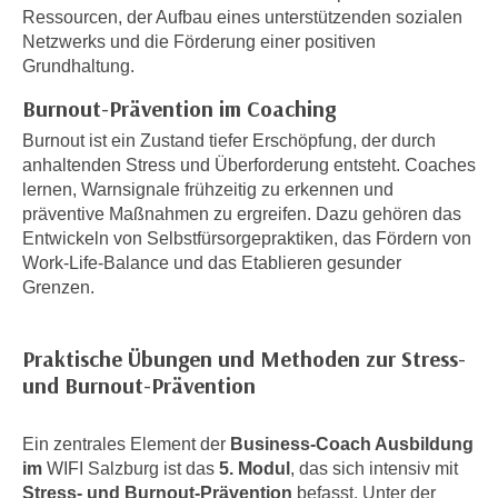
i
e
Ressourcen, der Aufbau eines unterstützenden sozialen
k
Netzwerks und die Förderung einer positiven
F
a
Grundhaltung.
u
n
n
Burnout-Prävention im Coaching
i
k
Burnout ist ein Zustand tiefer Erschöpfung, der durch
s
t
anhaltenden Stress und Überforderung entsteht. Coaches
c
i
lernen, Warnsignale frühzeitig zu erkennen und
h
o
präventive Maßnahmen zu ergreifen. Dazu gehören das
e
n
Entwickeln von Selbstfürsorgepraktiken, das Fördern von
n
d
Work-Life-Balance und das Etablieren gesunder
U
e
Grenzen.
n
r
t
W
e
Praktische Übungen und Methoden zur Stress-
e
r
und Burnout-Prävention
b
n
s
e
e
Ein zentrales Element der
Business-Coach Ausbildung
h
im
WIFI Salzburg ist das
5. Modul
, das sich intensiv mit
i
m
Stress- und Burnout-Prävention
befasst. Unter der
t