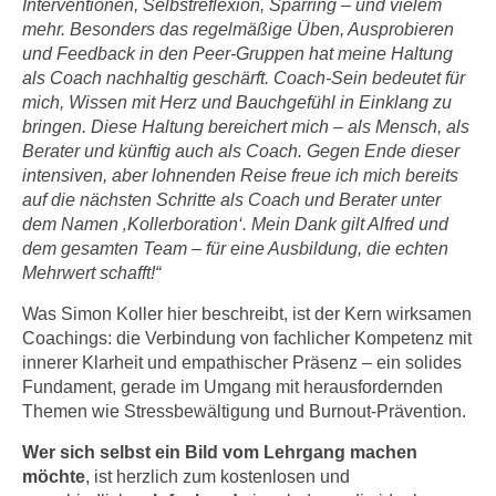
Interventionen, Selbstreflexion, Sparring – und vielem
r
a
mehr. Besonders das regelmäßige Üben, Ausprobieren
t
b
und Feedback in den Peer-Gruppen hat meine Haltung
e
als Coach nachhaltig geschärft. Coach-Sein bedeutet für
e
C
mich, Wissen mit Herz und Bauchgefühl in Einklang zu
n
o
bringen. Diese Haltung bereichert mich – als Mensch, als
.
o
Berater und künftig auch als Coach. Gegen Ende dieser
W
k
intensiven, aber lohnenden Reise freue ich mich bereits
e
i
auf die nächsten Schritte als Coach und Berater unter
n
e
dem Namen ‚Kollerboration‘. Mein Dank gilt Alfred und
n
s
dem gesamten Team – für eine Ausbildung, die echten
S
Mehrwert schafft!“
z
i
u
Was Simon Koller hier beschreibt, ist der Kern wirksamen
e
A
Coachings: die Verbindung von fachlicher Kompetenz mit
d
n
innerer Klarheit und empathischer Präsenz – ein solides
e
a
Fundament, gerade im Umgang mit herausfordernden
r
l
Themen wie Stressbewältigung und Burnout-Prävention.
C
y
o
Wer sich selbst ein Bild vom Lehrgang machen
s
möchte
, ist herzlich zum kostenlosen und
o
e