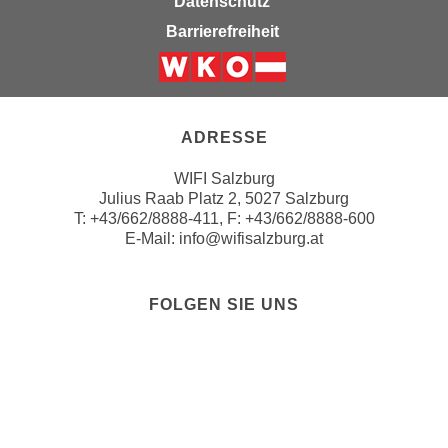
Datenschutz
e
n
Barrierefreiheit
m
g
E
z
U
Weiter zur Website der Wirts
w
-
e
D
ADRESSE
c
a
k
WIFI Salzburg
t
e
Julius Raab Platz 2, 5027 Salzburg
e
u
T:
+43/662/8888-411
, F: +43/662/8888-600
n
n
E-Mail:
info@wifisalzburg.at
s
d
c
O
h
FOLGEN SIE UNS
p
u
Folgen sie uns a
Folgen sie u
Folgen si
Folgen 
Folge
t
t
i
z
m
r
i
e
e
ZAHLUNGSMÖGLICHKEITEN
c