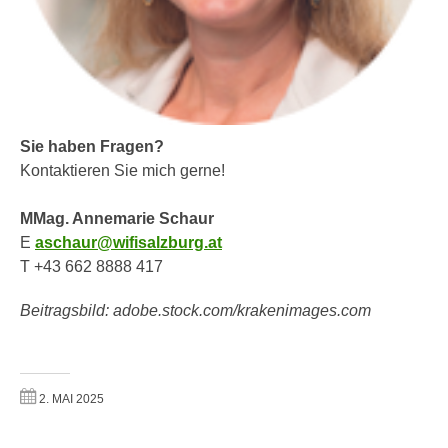
n
e
,
l
g
e
e
v
l
a
a
n
Sie haben Fragen?
n
t
Kontaktieren Sie mich gerne!
g
e
e
I
MMag. Annemarie Schaur
n
n
E
aschaur@wifisalzburg.at
I
h
T +43 662 8888 417
h
a
r
Beitragsbild: adobe.stock.com/krakenimages.com
l
e
t
d
e
u
a
r
2. MAI 2025
n
c
z
h