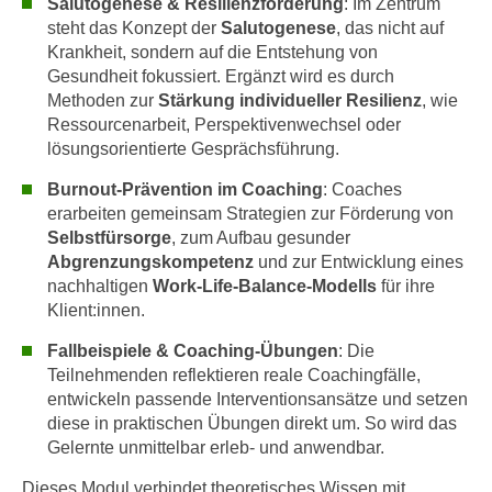
Salutogenese & Resilienzförderung
: Im Zentrum
n
i
steht das Konzept der
Salutogenese
, das nicht auf
S
c
Krankheit, sondern auf die Entstehung von
i
Gesundheit fokussiert. Ergänzt wird es durch
h
e
Methoden zur
Stärkung individueller Resilienz
, wie
n
a
Ressourcenarbeit, Perspektivenwechsel oder
i
u
lösungsorientierte Gesprächsführung.
c
f
h
Burnout-Prävention im Coaching
: Coaches
„
t
erarbeiten gemeinsam Strategien zur Förderung von
A
d
Selbstfürsorge
, zum Aufbau gesunder
l
Abgrenzungskompetenz
und zur Entwicklung eines
e
l
nachhaltigen
Work-Life-Balance-Modells
für ihre
m
e
Klient:innen.
D
a
a
k
Fallbeispiele & Coaching-Übungen
: Die
t
Teilnehmenden reflektieren reale Coachingfälle,
z
e
entwickeln passende Interventionsansätze und setzen
e
n
diese in praktischen Übungen direkt um. So wird das
p
s
Gelernte unmittelbar erleb- und anwendbar.
t
c
i
Dieses Modul verbindet theoretisches Wissen mit