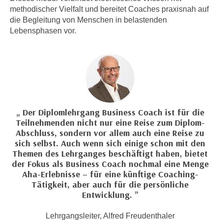
h
e
methodischer Vielfalt und bereitet Coaches praxisnah auf
u
r
die Begleitung von Menschen in belastenden
t
Lebensphasen vor.
e
z
n
a
“
b
k
k
l
o
i
m
c
m
Der Diplomlehrgang Business Coach ist für die
k
e
Teilnehmenden nicht nur eine Reise zum Diplom-
e
Abschluss, sondern vor allem auch eine Reise zu
n
n
sich selbst. Auch wenn sich einige schon mit den
z
,
Themen des Lehrganges beschäftigt haben, bietet
w
v
der Fokus als Business Coach nochmal eine Menge
i
e
Aha-Erlebnisse – für eine künftige Coaching-
s
Tätigkeit, aber auch für die persönliche
r
c
Entwicklung.
w
h
e
e
Lehrgangsleiter, Alfred Freudenthaler
n