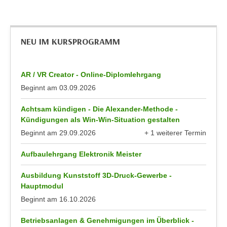
u
d
z
i
e
e
i
NEU IM KURSPROGRAMM
C
g
o
e
o
AR / VR Creator - Online-Diplomlehrgang
n
k
Beginnt am
03.09.2026
.
i
U
e
Achtsam kündigen - Die Alexander-Methode -
m
Kündigungen als Win-Win-Situation gestalten
s
I
Beginnt am
29.09.2026
+ 1 weiterer Termin
e
h
anzeigen
r
n
Aufbaulehrgang Elektronik Meister
h
e
o
n
Ausbildung Kunststoff 3D-Druck-Gewerbe -
b
d
Hauptmodul
e
a
Beginnt am
16.10.2026
n
r
e
Betriebsanlagen & Genehmigungen im Überblick -
ü