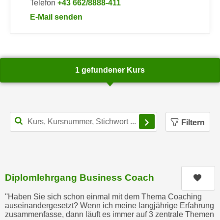
Telefon
+43 662/8888-411
a
h
E-Mail senden
t
m
an WIFI-Kundenservice: mailto:info@wifisalzburg.a
e
e
n
O
a
n
u
1 gefundener Kurs
l
c
i
h
n
a
e
n
Filterbereich schl
-
Filtern
U
J
n
o
t
u
e
r
r
n
Diplomlehrgang Business Coach
Kurs
n
e
e
''Haben Sie sich schon einmal mit dem Thema Coaching
y
auseinandergesetzt? Wenn ich meine langjährige Erfahrung
h
z
zusammenfasse, dann läuft es immer auf 3 zentrale Themen
m