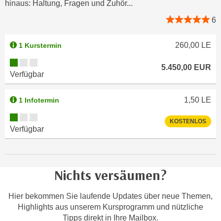
hinaus: Haltung, Fragen und Zuhör...
u
e
b
6
n
i
i
e
260,00
LE
1 Kurstermin
n
t
d
Kursverfügbarkeit:
e
5.450,00
EUR
e
n
Verfügbar
n
,
U
w
1,50
LE
1 Infotermin
S
e
Kursverfügbarkeit:
A
r
KOSTENLOS
Verfügbar
,
d
b
e
e
n
i
w
Nichts versäumen?
w
e
e
i
Hier bekommen Sie laufende Updates über neue Themen,
l
t
Highlights aus unserem Kursprogramm und nützliche
c
e
Tipps direkt in Ihre Mailbox.