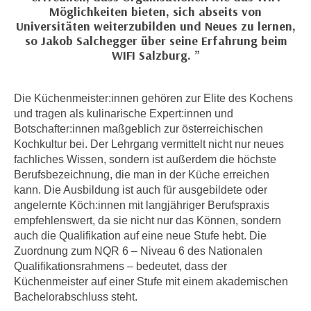
n
Möglichkeiten bieten, sich abseits von
i
S
Universitäten weiterzubilden und Neues zu lernen,
c
i
so Jakob Salchegger über seine Erfahrung beim
h
WIFI Salzburg.
e
n
a
i
u
Die Küchenmeister:innen gehören zur Elite des Kochens
c
f
und tragen als kulinarische Expert:innen und
h
„
Botschafter:innen maßgeblich zur österreichischen
t
A
Kochkultur bei. Der Lehrgang vermittelt nicht nur neues
d
l
fachliches Wissen, sondern ist außerdem die höchste
e
l
Berufsbezeichnung, die man in der Küche erreichen
m
e
kann. Die Ausbildung ist auch für ausgebildete oder
D
a
angelernte Köch:innen mit langjähriger Berufspraxis
a
empfehlenswert, da sie nicht nur das Können, sondern
k
t
auch die Qualifikation auf eine neue Stufe hebt. Die
z
e
Zuordnung zum NQR 6 – Niveau 6 des Nationalen
e
n
Qualifikationsrahmens – bedeutet, dass der
p
Küchenmeister auf einer Stufe mit einem akademischen
s
t
Bachelorabschluss steht.
c
i