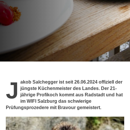
c
i
h
m
t
m
e
u
n
n
S
g
i
v
e
e
,
r
d
w
a
e
J
s
akob Salchegger ist seit 26.06.2024 offiziell der
n
s
jüngste Küchenmeister des Landes. Der 21-
d
jährige Profikoch kommt aus Radstadt und hat
w
e
im WIFI Salzburg das schwierige
i
n
Prüfungsprozedere mit Bravour gemeistert.
r
w
a
i
u
r
c