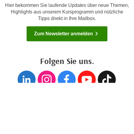
h
r
Hier bekommen Sie laufende Updates über neue Themen,
e
e
Highlights aus unserem Kursprogramm und nützliche
n
Tipps direkt in Ihre Mailbox.
C
I
o
h
o
Zum Newsletter anmelden
r
k
e
i
D
e
Folgen Sie uns.
a
s
t
f
Folgen sie uns auf
Folgen sie un
Folgen si
Folgen
Fol
e
ü
n
r
k
M
e
a
i
r
n
k
e
e
m
t
Cookie-Einstellungen
d
i