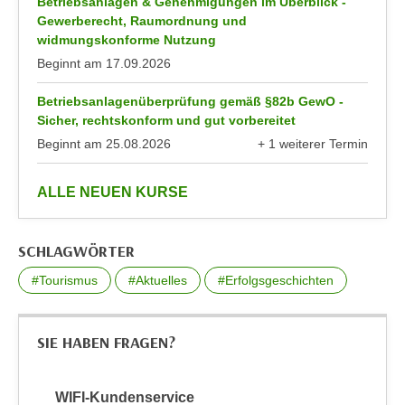
Betriebsanlagen & Genehmigungen im Überblick -
u
d
Gewerberecht, Raumordnung und
z
widmungskonforme Nutzung
i
e
Beginnt am
17.09.2026
e
i
C
g
Betriebsanlagenüberprüfung gemäß §82b GewO -
o
e
Sicher, rechtskonform und gut vorbereitet
o
n
Beginnt am
25.08.2026
+ 1 weiterer Termin
k
.
anzeigen
i
U
anzeigen
ALLE NEUEN KURSE
e
m
s
I
e
h
SCHLAGWÖRTER
r
n
#Tourismus
#Aktuelles
#Erfolgsgeschichten
h
e
o
n
b
d
SIE HABEN FRAGEN?
e
a
n
r
e
ü
WIFI-Kundenservice