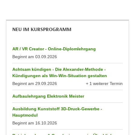
n
e
,
l
g
e
e
NEU IM KURSPROGRAMM
v
l
a
a
n
n
AR / VR Creator - Online-Diplomlehrgang
t
g
Beginnt am
03.09.2026
e
e
I
Achtsam kündigen - Die Alexander-Methode -
n
n
Kündigungen als Win-Win-Situation gestalten
I
h
Beginnt am
29.09.2026
+ 1 weiterer Termin
h
a
anzeigen
r
l
Aufbaulehrgang Elektronik Meister
e
t
d
e
Ausbildung Kunststoff 3D-Druck-Gewerbe -
u
Hauptmodul
a
r
n
Beginnt am
16.10.2026
c
z
h