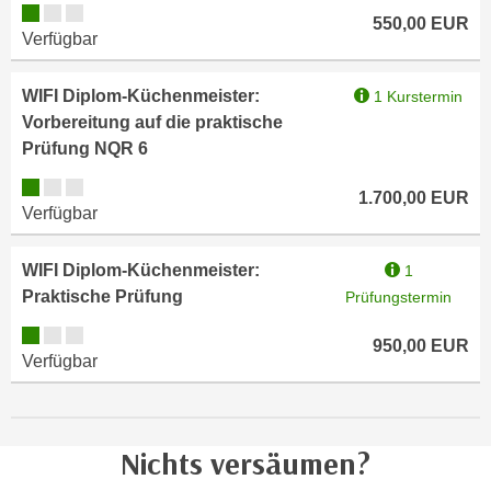
u
Kursverfügbarkeit:
550,00
EUR
e
b
Verfügbar
n
i
i
e
WIFI Diplom-Küchenmeister:
1 Kurstermin
n
t
Vorbereitung auf die praktische
d
e
Prüfung NQR 6
e
n
n
Kursverfügbarkeit:
,
1.700,00
EUR
U
Verfügbar
w
S
e
A
r
WIFI Diplom-Küchenmeister:
1
,
d
Praktische Prüfung
Prüfungstermin
b
e
Kursverfügbarkeit:
e
950,00
EUR
n
Verfügbar
i
w
w
e
e
i
l
t
Nichts versäumen?
c
e