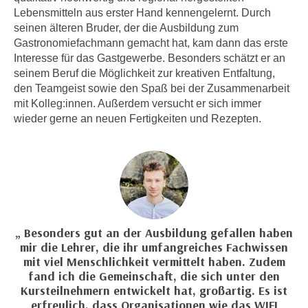
e
Lebensmitteln aus erster Hand kennengelernt. Durch
e
n
seinen älteren Bruder, der die Ausbildung zum
n
Gastronomiefachmann gemacht hat, kam dann das erste
e
o
Interesse für das Gastgewerbe. Besonders schätzt er an
i
t
seinem Beruf die Möglichkeit zur kreativen Entfaltung,
n
w
den Teamgeist sowie den Spaß bei der Zusammenarbeit
s
e
mit Kolleg:innen. Außerdem versucht er sich immer
e
n
wieder gerne an neuen Fertigkeiten und Rezepten.
t
d
z
i
e
g
n
s
,
i
w
n
e
d
Besonders gut an der Ausbildung gefallen haben
l
mir die Lehrer, die ihr umfangreiches Fachwissen
.
c
mit viel Menschlichkeit vermittelt haben. Zudem
W
h
fand ich die Gemeinschaft, die sich unter den
e
Kursteilnehmern entwickelt hat, großartig. Es ist
e
n
erfreulich, dass Organisationen wie das WIFI
s