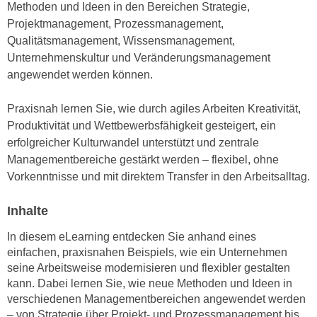
Methoden und Ideen in den Bereichen Strategie,
e
e
Projektmanagement, Prozessmanagement,
n
n
Qualitätsmanagement, Wissensmanagement,
e
o
Unternehmenskultur und Veränderungsmanagement
i
t
angewendet werden können.
n
w
s
e
Praxisnah lernen Sie, wie durch agiles Arbeiten Kreativität,
e
n
Produktivität und Wettbewerbsfähigkeit gesteigert, ein
t
d
erfolgreicher Kulturwandel unterstützt und zentrale
z
i
Managementbereiche gestärkt werden – flexibel, ohne
e
g
Vorkenntnisse und mit direktem Transfer in den Arbeitsalltag.
n
s
,
i
Inhalte
w
n
e
In diesem eLearning entdecken Sie anhand eines
d
l
einfachen, praxisnahen Beispiels, wie ein Unternehmen
.
c
seine Arbeitsweise modernisieren und flexibler gestalten
W
h
kann. Dabei lernen Sie, wie neue Methoden und Ideen in
e
verschiedenen Managementbereichen angewendet werden
e
n
– von Strategie über Projekt- und Prozessmanagement bis
s