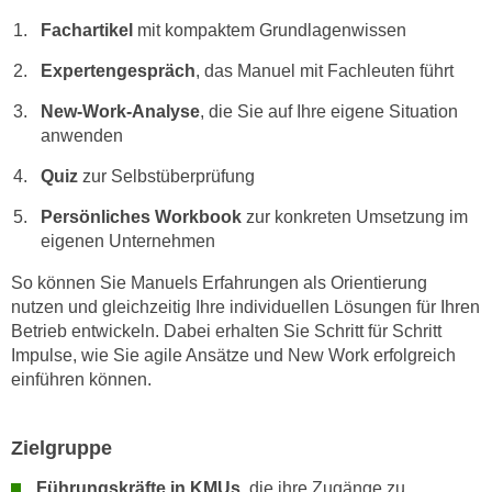
h
e
Fachartikel
mit kompaktem Grundlagenwissen
u
r
t
e
Expertengespräch
, das Manuel mit Fachleuten führt
z
n
New-Work-Analyse
, die Sie auf Ihre eigene Situation
a
“
anwenden
b
k
k
l
Quiz
zur Selbstüberprüfung
o
i
Persönliches Workbook
zur konkreten Umsetzung im
m
c
eigenen Unternehmen
m
k
e
e
So können Sie Manuels Erfahrungen als Orientierung
n
n
nutzen und gleichzeitig Ihre individuellen Lösungen für Ihren
z
Betrieb entwickeln. Dabei erhalten Sie Schritt für Schritt
,
w
Impulse, wie Sie agile Ansätze und New Work erfolgreich
v
i
einführen können.
e
s
r
c
w
Zielgruppe
h
e
e
Führungskräfte in KMUs
, die ihre Zugänge zu
n