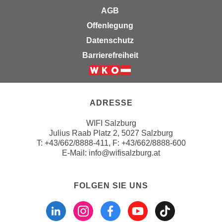
u
AGB
d
z
i
Offenlegung
e
e
i
Datenschutz
C
g
Barrierefreiheit
o
e
o
n
Weiter zur Website der Wirts
k
.
i
U
ADRESSE
e
m
s
I
WIFI Salzburg
e
Julius Raab Platz 2, 5027 Salzburg
h
r
T:
+43/662/8888-411
, F: +43/662/8888-600
n
E-Mail:
info@wifisalzburg.at
h
e
o
n
b
d
FOLGEN SIE UNS
e
a
Folgen sie uns a
Folgen sie u
Folgen si
Folgen 
Folge
n
r
e
ü