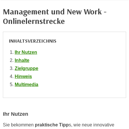
i
e
k
Management und New Work -
F
a
u
Onlinelernstrecke
n
n
i
k
s
t
INHALTSVERZEICHNIS
c
i
h
Ihr Nutzen
o
e
n
Inhalte
n
d
Zielgruppe
U
e
Hinweis
n
r
Multimedia
t
W
e
e
r
b
n
s
e
Ihr Nutzen
e
h
i
Sie bekommen
praktische Tipp
s, wie neue innovative
m
t