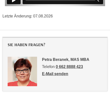
k
z
i
w
e
e
Letzte Änderung:
07.08.2026
-
c
S
k
e
e
t
n
z
SIE HABEN FRAGEN?
u
u
n
n
d
Petra Beranek, MAS MBA
g
u
z
Telefon
0 662 8888 423
m
u
E-Mail senden
f
s
an Petra Beranek, MAS MBA: mailto:
ü
t
r
i
S
m
i
m
e
e
r