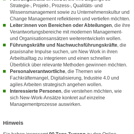
n
Strategie-, Projekt-, Prozess-, Qualitäts- und
d
E
Wissensmanagement sowie zu Unternehmenskultur und
e
Change Management reflektieren und vertiefen möchten.
U
n
Leiter:innen von Bereichen oder Abteilungen
, die ihre
-
w
Verantwortungsbereiche mit modernen Management-
U
i
und Organisationsansätzen weiterentwickeln wollen.
S
r
Führungskräfte und Nachwuchsführungskräfte
, die
A
z
praxisnahe Impulse suchen, um New Work in ihren
u
i
Arbeitsalltag zu integrieren und einen schnellen
n
e
Überblick über relevante Methoden gewinnen möchten.
t
Personalverantwortliche
, die Themen wie
l
e
Fachkräftemangel, Digitalisierung, Industrie 4.0 und
o
r
agiles Arbeiten strategisch angehen wollen.
r
w
Interessierte Personen
, die verstehen möchten, wie
i
sich New-Work-Ansätze konkret auf einzelne
o
e
Managementprozesse auswirken.
r
n
f
t
e
i
Hinweis
n
e
h