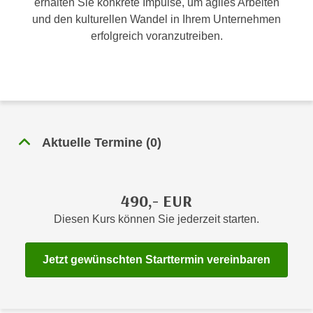
erhalten Sie konkrete Impulse, um agiles Arbeiten
n
h
und den kulturellen Wandel in Ihrem Unternehmen
u
C
erfolgreich voranzutreiben.
r
o
C
o
o
k
o
i
k
e
i
s
e
Aktuelle Termine
(
0
)
v
s
o
,
n
d
490,- EUR
U
i
S
Diesen Kurs können Sie jederzeit starten.
e
-
f
a
ü
Jetzt gewünschten Starttermin vereinbaren
m
r
e
d
r
i