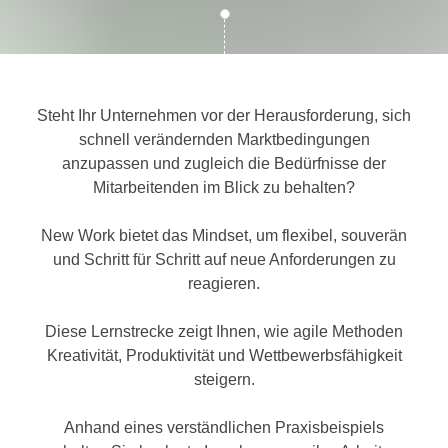
c
i
h
m
t
m
e
u
n
Steht Ihr Unternehmen vor der Herausforderung, sich
n
S
schnell verändernden Marktbedingungen
g
i
anzupassen und zugleich die Bedürfnisse der
v
e
Mitarbeitenden im Blick zu behalten?
e
,
r
d
New Work bietet das Mindset, um flexibel, souverän
w
a
und Schritt für Schritt auf neue Anforderungen zu
e
s
reagieren.
n
s
d
w
Diese Lernstrecke zeigt Ihnen, wie agile Methoden
e
i
Kreativität, Produktivität und Wettbewerbsfähigkeit
n
r
steigern.
w
a
i
u
Anhand eines verständlichen Praxisbeispiels
r
c