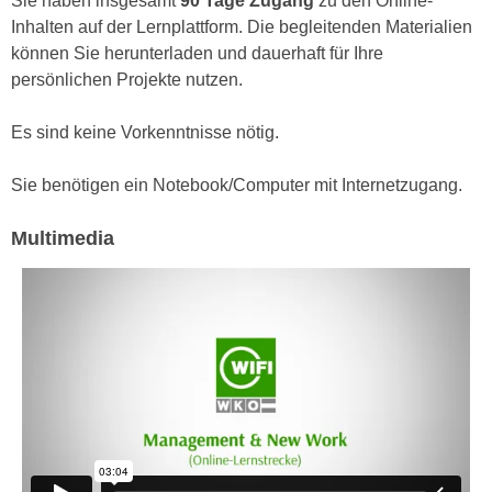
Sie haben insgesamt
90 Tage Zugang
zu den Online-
r
a
Inhalten auf der Lernplattform. Die begleitenden Materialien
t
b
können Sie herunterladen und dauerhaft für Ihre
e
e
persönlichen Projekte nutzen.
C
n
o
.
Es sind keine Vorkenntnisse nötig.
o
W
k
e
Sie benötigen ein Notebook/Computer mit Internetzugang.
i
n
e
n
Multimedia
s
S
z
i
u
e
A
d
n
e
a
r
l
C
y
o
s
o
e