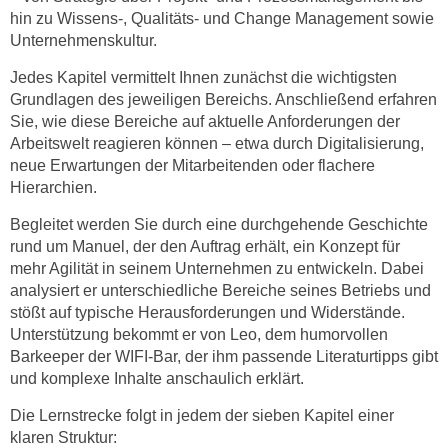
n
hin zu Wissens-, Qualitäts- und Change Management sowie
i
S
Unternehmenskultur.
c
i
h
Jedes Kapitel vermittelt Ihnen zunächst die wichtigsten
e
n
Grundlagen des jeweiligen Bereichs. Anschließend erfahren
a
i
Sie, wie diese Bereiche auf aktuelle Anforderungen der
u
c
Arbeitswelt reagieren können – etwa durch Digitalisierung,
f
neue Erwartungen der Mitarbeitenden oder flachere
h
„
Hierarchien.
t
A
d
l
Begleitet werden Sie durch eine durchgehende Geschichte
e
rund um Manuel, der den Auftrag erhält, ein Konzept für
l
m
mehr Agilität in seinem Unternehmen zu entwickeln. Dabei
e
D
analysiert er unterschiedliche Bereiche seines Betriebs und
a
a
stößt auf typische Herausforderungen und Widerstände.
k
Unterstützung bekommt er von Leo, dem humorvollen
t
z
Barkeeper der WIFI-Bar, der ihm passende Literaturtipps gibt
e
e
und komplexe Inhalte anschaulich erklärt.
n
p
s
t
Die Lernstrecke folgt in jedem der sieben Kapitel einer
c
klaren Struktur:
i