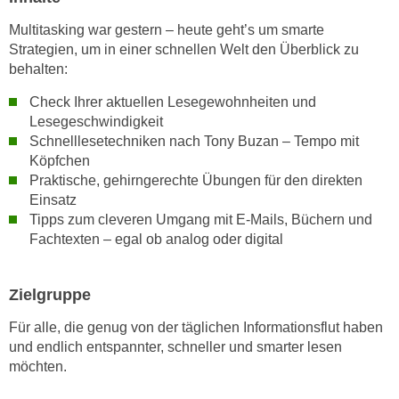
n
i
S
Multitasking war gestern – heute geht’s um smarte
c
i
Strategien, um in einer schnellen Welt den Überblick zu
h
behalten:
e
n
a
Check Ihrer aktuellen Lesegewohnheiten und
i
u
Lesegeschwindigkeit
c
f
Schnelllesetechniken nach Tony Buzan – Tempo mit
h
„
Köpfchen
t
A
Praktische, gehirngerechte Übungen für den direkten
d
l
Einsatz
e
Tipps zum cleveren Umgang mit E-Mails, Büchern und
l
m
Fachtexten – egal ob analog oder digital
e
D
a
a
k
Zielgruppe
t
z
e
e
Für alle, die genug von der täglichen Informationsflut haben
n
und endlich entspannter, schneller und smarter lesen
p
s
möchten.
t
c
i