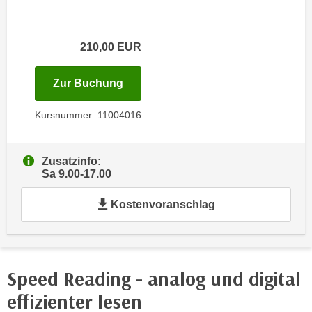
i
e
k
F
a
u
210,00
EUR
n
n
i
k
für Termin: 13.03.2027 mit der Ku
Zur Buchung
s
t
c
i
Kursnummer: 11004016
h
o
e
n
n
d
Zusatzinfo:
U
Sa 9.00-17.00
e
n
r
Kostenvoranschlag
t
W
e
e
r
b
n
s
e
Speed Reading - analog und digital
e
h
i
effizienter lesen
m
t