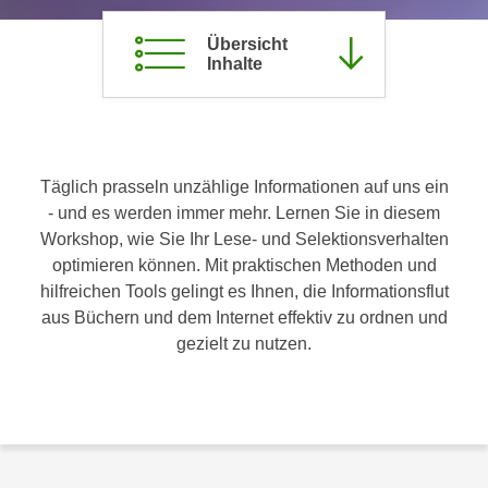
c
i
h
Übersicht
m
Inhalte
t
m
e
u
n
n
S
g
i
v
Täglich prasseln unzählige Informationen auf uns ein
e
e
- und es werden immer mehr. Lernen Sie in diesem
,
r
Workshop, wie Sie Ihr Lese- und Selektionsverhalten
d
w
optimieren können. Mit praktischen Methoden und
a
e
hilfreichen Tools gelingt es Ihnen, die Informationsflut
s
n
aus Büchern und dem Internet effektiv zu ordnen und
s
d
gezielt zu nutzen.
w
e
i
n
r
w
a
i
u
r
c