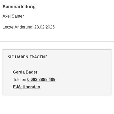
h
e
Seminarleitung
u
r
t
e
Axel Santer
z
n
a
Letzte Änderung:
23.02.2026
“
b
k
k
l
o
i
m
c
SIE HABEN FRAGEN?
m
k
e
e
n
n
Gerda Bader
z
,
Telefon
0 662 8888 409
w
v
E-Mail senden
i
e
an Gerda Bader: mailto:gbader@wifisalzburg.at
s
r
c
w
h
e
e
n