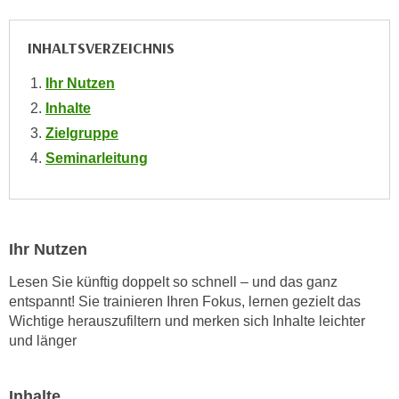
e
e
n
n
INHALTSVERZEICHNIS
e
o
i
Ihr Nutzen
t
n
w
Inhalte
s
e
Zielgruppe
e
n
Seminarleitung
t
d
z
i
e
g
n
s
Ihr Nutzen
,
i
w
n
Lesen Sie künftig doppelt so schnell – und das ganz
e
d
entspannt! Sie trainieren Ihren Fokus, lernen gezielt das
l
.
Wichtige herauszufiltern und merken sich Inhalte leichter
c
und länger
W
h
e
e
n
Inhalte
s