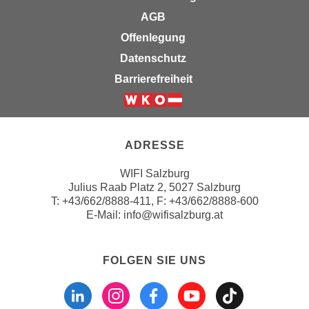
r
a
AGB
t
b
Offenlegung
e
e
C
Datenschutz
n
o
Barrierefreiheit
.
o
W
k
Weiter zur Website der Wirts
e
i
n
e
ADRESSE
n
s
S
z
WIFI Salzburg
i
u
Julius Raab Platz 2, 5027 Salzburg
e
T:
+43/662/8888-411
, F: +43/662/8888-600
A
d
E-Mail:
info@wifisalzburg.at
n
e
a
r
l
FOLGEN SIE UNS
C
y
Folgen sie uns a
Folgen sie u
Folgen si
Folgen 
Folge
o
s
o
e