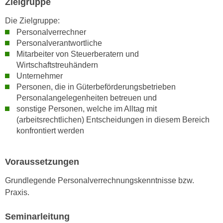
Zielgruppe
h
e
u
r
Die Zielgruppe:
t
e
Personalverrechner
z
Personalverantwortliche
n
a
Mitarbeiter von Steuerberatern und
“
b
Wirtschaftstreuhändern
k
k
Unternehmer
l
Personen, die in Güterbeförderungsbetrieben
o
i
Personalangelegenheiten betreuen und
m
c
sonstige Personen, welche im Alltag mit
m
k
(arbeitsrechtlichen) Entscheidungen in diesem Bereich
e
e
konfrontiert werden
n
n
z
,
w
Voraussetzungen
v
i
e
Grundlegende Personalverrechnungskenntnisse bzw.
s
r
Praxis.
c
w
h
e
Seminarleitung
e
n