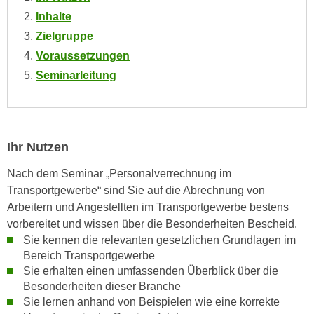
e
e
Inhalte
n
n
Zielgruppe
e
o
Voraussetzungen
i
t
Seminarleitung
n
w
s
e
e
n
t
d
z
Ihr Nutzen
i
e
g
Nach dem Seminar „Personalverrechnung im
n
s
Transportgewerbe“ sind Sie auf die Abrechnung von
,
i
Arbeitern und Angestellten im Transportgewerbe bestens
w
n
vorbereitet und wissen über die Besonderheiten Bescheid.
e
d
Sie kennen die relevanten gesetzlichen Grundlagen im
l
.
Bereich Transportgewerbe
c
W
Sie erhalten einen umfassenden Überblick über die
h
e
Besonderheiten dieser Branche
e
Sie lernen anhand von Beispielen wie eine korrekte
n
s