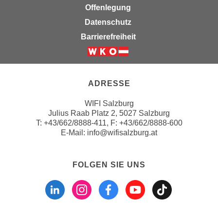
k
z
Offenlegung
i
w
Datenschutz
e
e
Barrierefreiheit
-
c
S
k
Weiter zur Website der Wirts
e
e
t
n
ADRESSE
z
u
u
n
WIFI Salzburg
n
d
Julius Raab Platz 2, 5027 Salzburg
g
T:
+43/662/8888-411
, F: +43/662/8888-600
u
z
E-Mail:
info@wifisalzburg.at
m
u
f
s
ü
FOLGEN SIE UNS
t
r
Folgen sie uns a
Folgen sie u
Folgen si
Folgen 
Folge
i
S
m
i
m
e
e
r