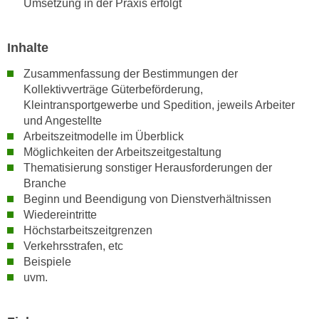
Umsetzung in der Praxis erfolgt
n
i
S
c
i
Inhalte
h
e
n
a
Zusammenfassung der Bestimmungen der
i
Kollektivverträge Güterbeförderung,
u
c
Kleintransportgewerbe und Spedition, jeweils Arbeiter
f
h
und Angestellte
„
t
Arbeitszeitmodelle im Überblick
A
Möglichkeiten der Arbeitszeitgestaltung
d
l
Thematisierung sonstiger Herausforderungen der
e
l
Branche
m
e
Beginn und Beendigung von Dienstverhältnissen
D
a
Wiedereintritte
a
k
Höchstarbeitszeitgrenzen
t
z
Verkehrsstrafen, etc
e
e
Beispiele
n
uvm.
p
s
t
c
i