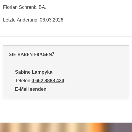
n
d
Florian Schrenk, BA.
E
e
U
Letzte Änderung:
06.03.2026
n
-
w
U
i
S
r
A
z
SIE HABEN FRAGEN?
u
i
n
e
t
l
Sabine Lampyka
e
o
Telefon
0 662 8888 424
r
r
E-Mail senden
w
i
an Sabine Lampyka: mailto:slampyka@wifisalzburg.
o
e
r
n
f
t
e
i
n
e
h