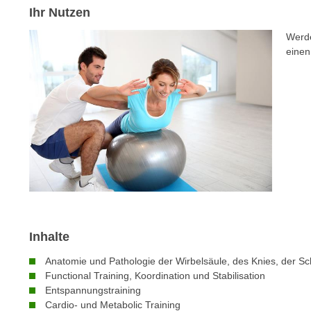
m
Ihr Nutzen
t
e
e
Werde
n
n
eine
e
o
i
t
n
w
s
e
e
n
t
d
z
i
e
g
n
s
,
i
w
n
Inhalte
e
d
l
Anatomie und Pathologie der Wirbelsäule, des Knies, der Sc
.
c
Functional Training, Koordination und Stabilisation
W
Entspannungstraining
h
e
Cardio- und Metabolic Training
e