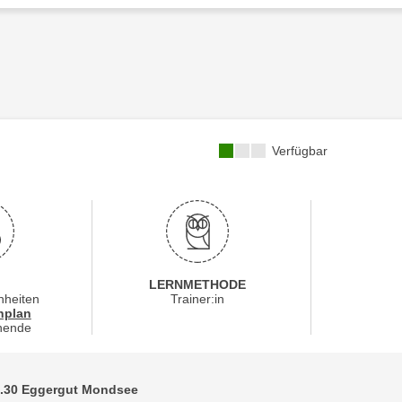
Kursverfügbarkeit:
Verfügbar
LERNMETHODE
nheiten
Trainer:in
für Veranstaltung 15161016
nplan
nende
16.30 Eggergut Mondsee