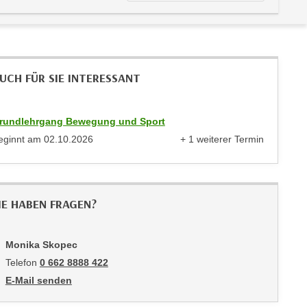
UCH FÜR SIE INTERESSANT
rundlehrgang Bewegung und Sport
eginnt am
02.10.2026
+ 1 weiterer Termin
anzeigen
IE HABEN FRAGEN?
Monika Skopec
Telefon
0 662 8888 422
E-Mail senden
an Monika Skopec: mailto:mskopec@wifisalzburg.at