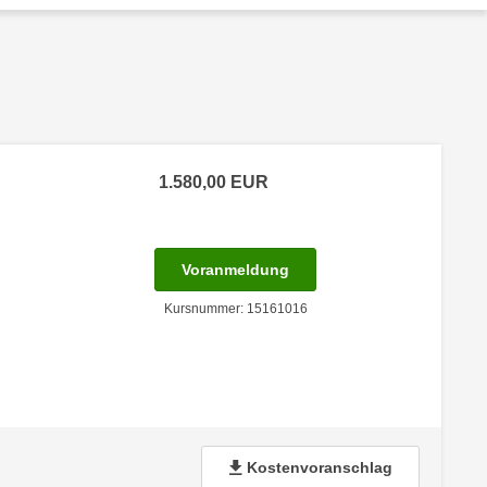
1.580,00
EUR
für Termin: 11.12.2026 - 
Voranmeldung
Kursnummer: 15161016
Kostenvoranschlag