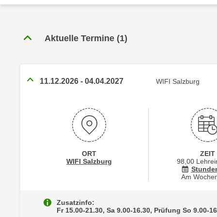
r
c
n
h
u
C
r
Aktuelle Termine
(
1
)
o
C
o
o
k
o
i
11.12.2026
-
04.04.2027
WIFI Salzburg
k
e
i
s
e
v
s
o
,
n
d
U
i
ORT
ZEIT
S
Standortinformationen zu
öffnen
WIFI Salzburg
98,00 Lehrei
e
Stunde
-
f
Am Woche
a
ü
m
r
Zusatzinfo:
e
Fr 15.00-21.30, Sa 9.00-16.30, Prüfung So 9.00-
d