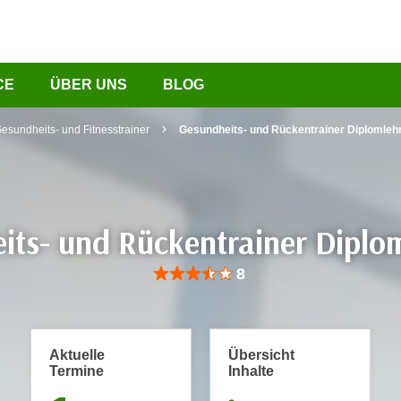
CE
ÜBER UNS
BLOG
esundheits- und Fitnesstrainer
Gesundheits- und Rückentrainer Diplomleh
its- und Rückentrainer Diplo
Bewertung: Anzahl 8, Durchschnittliche Be
8
Aktuelle
Übersicht
Termine
Inhalte