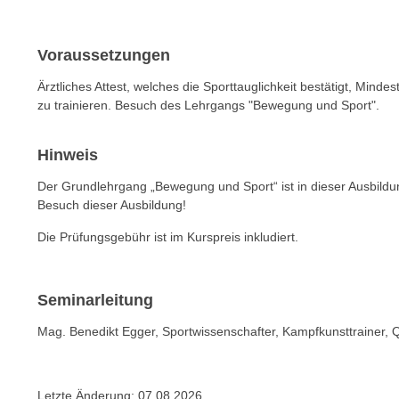
n
s
n
i
S
Voraussetzungen
c
i
h
Ärztliches Attest, welches die Sporttauglichkeit bestätigt, Minde
e
n
zu trainieren. Besuch des Lehrgangs "Bewegung und Sport".
a
i
u
c
f
Hinweis
h
„
Der Grundlehrgang „Bewegung und Sport“ ist in dieser Ausbildu
t
A
Besuch dieser Ausbildung!
d
l
e
Die Prüfungsgebühr ist im Kurspreis inkludiert.
l
m
e
D
a
a
Seminarleitung
k
t
z
Mag. Benedikt Egger, Sportwissenschafter, Kampfkunsttrainer, 
e
e
n
p
s
t
Letzte Änderung:
07.08.2026