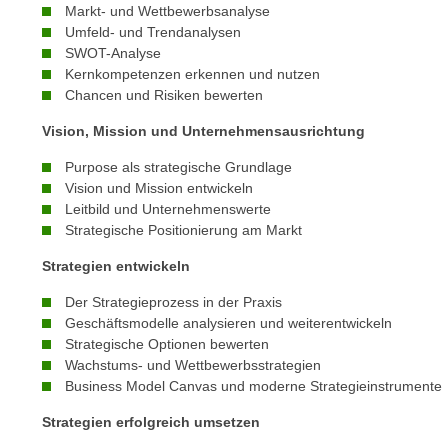
e
Markt- und Wettbewerbsanalyse
n
Umfeld- und Trendanalysen
n
d
SWOT-Analyse
E
e
Kernkompetenzen erkennen und nutzen
U
n
Chancen und Risiken bewerten
-
w
U
Vision, Mission und Unternehmensausrichtung
i
S
r
Purpose als strategische Grundlage
A
z
Vision und Mission entwickeln
u
Leitbild und Unternehmenswerte
i
n
Strategische Positionierung am Markt
e
t
l
Strategien entwickeln
e
o
r
Der Strategieprozess in der Praxis
r
w
Geschäftsmodelle analysieren und weiterentwickeln
i
Strategische Optionen bewerten
o
e
Wachstums- und Wettbewerbsstrategien
r
n
Business Model Canvas und moderne Strategieinstrumente
f
t
e
Strategien erfolgreich umsetzen
i
n