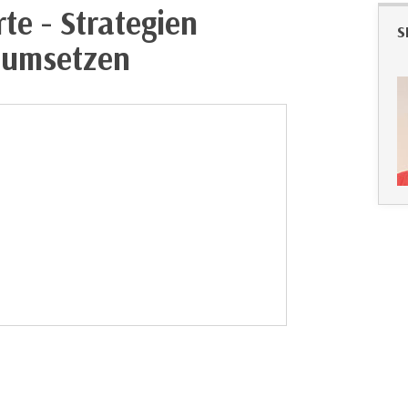
rte - Strategien
S
h umsetzen