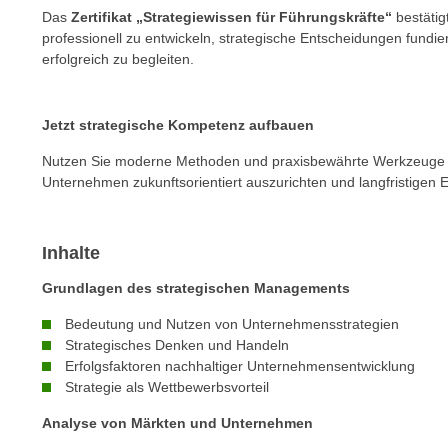
c
i
Das
Zertifikat „Strategiewissen für Führungskräfte“
bestätig
h
e
professionell zu entwickeln, strategische Entscheidungen fund
u
r
erfolgreich zu begleiten.
t
e
z
n
a
Jetzt strategische Kompetenz aufbauen
“
b
k
Nutzen Sie moderne Methoden und praxisbewährte Werkzeuge 
k
l
Unternehmen zukunftsorientiert auszurichten und langfristigen E
o
i
m
c
m
k
Inhalte
e
e
Grundlagen des strategischen Managements
n
n
z
,
Bedeutung und Nutzen von Unternehmensstrategien
w
Strategisches Denken und Handeln
v
i
Erfolgsfaktoren nachhaltiger Unternehmensentwicklung
e
s
Strategie als Wettbewerbsvorteil
r
c
w
Analyse von Märkten und Unternehmen
h
e