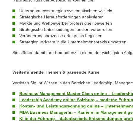
Nach Abschluss der Ausbildung können Sie:
n
s
n
Unternehmensstrategien systematisch entwickeln
i
S
Strategische Herausforderungen analysieren
c
i
Märkte und Wettbewerber professionell bewerten
h
e
Strategische Entscheidungen fundiert vorbereiten
n
Veränderungsprozesse erfolgreich begleiten
a
i
Strategien wirksam in die Unternehmenspraxis umsetzen
u
c
f
Sie stärken damit Ihre Kompetenz in einem der wichtigsten A
h
„
t
A
d
l
Weiterführende Themen & passende Kurse
e
l
Vertiefen Sie Ihr Wissen in den Bereichen Leadership, Manag
m
e
D
a
Business Management Master Class online – Leadership
a
Leadership Academy online Salzburg – moderne Führu
k
t
Kosten- und Leistungsrechnung online – Unternehmens
z
MBA Business Manager:in – Karriere im Management gez
e
e
KI in der Führung – datenbasierte Entscheidungen profe
n
p
s
t