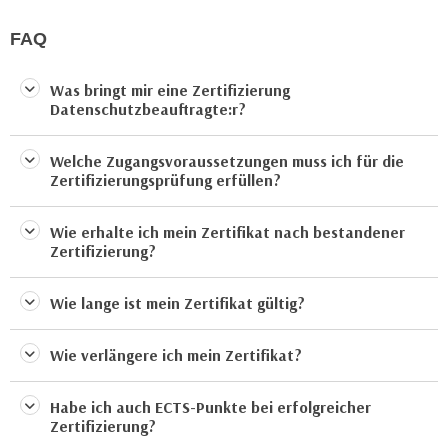
n
d
FAQ
E
e
U
n
-
Was bringt mir eine Zertifizierung
w
Datenschutzbeauftragte:r?
U
i
S
r
A
Welche Zugangsvoraussetzungen muss ich für die
z
Zertifizierungsprüfung erfüllen?
u
i
n
e
t
Wie erhalte ich mein Zertifikat nach bestandener
l
Zertifizierung?
e
o
r
r
Wie lange ist mein Zertifikat gültig?
w
i
o
e
r
Wie verlängere ich mein Zertifikat?
n
f
t
e
Habe ich auch ECTS-Punkte bei erfolgreicher
i
n
Zertifizierung?
e
h