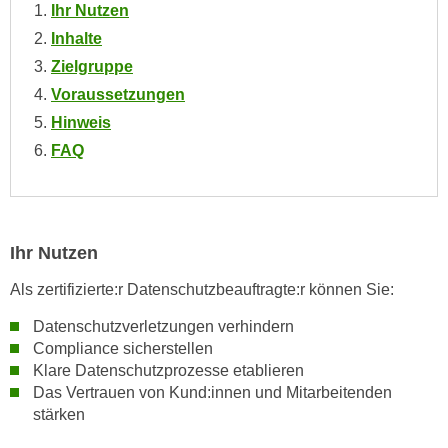
i
Ihr Nutzen
e
k
Inhalte
F
a
u
Zielgruppe
n
n
Voraussetzungen
i
k
Hinweis
s
t
FAQ
c
i
h
o
e
n
n
d
U
Ihr Nutzen
e
n
r
Als zertifizierte:r Datenschutzbeauftragte:r können Sie:
t
W
e
Datenschutzverletzungen verhindern
e
r
Compliance sicherstellen
b
n
Klare Datenschutzprozesse etablieren
s
e
Das Vertrauen von Kund:innen und Mitarbeitenden
e
stärken
h
i
m
t