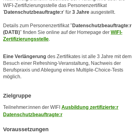
n
WIFI-Zertifizierungsstelle das Personenzertifikat
i
S
'
Datenschutzbeauftragte:r
' für
3 Jahre
ausgestellt.
c
i
h
e
Details zum Personenzertifikat "
Datenschutzbeauftragte:r
n
a
(DATB)
" finden Sie online auf der Homepage der
WIFI-
i
u
Zertifizierungsstelle
.
c
f
h
„
Eine Verlängerung
des Zertifikates ist alle 3 Jahre mit dem
t
A
Besuch einer Refreshing-Veranstaltung, Nachweis der
d
l
Berufspraxis und Ablegung eines Multiple-Choice-Tests
e
l
möglich.
m
e
D
a
a
Zielgruppe
k
t
z
Teilnehmer:innen der WIFI
Ausbildung zertifizierte:r
e
e
Datenschutzbeauftragte:r
n
p
s
t
Voraussetzungen
c
i