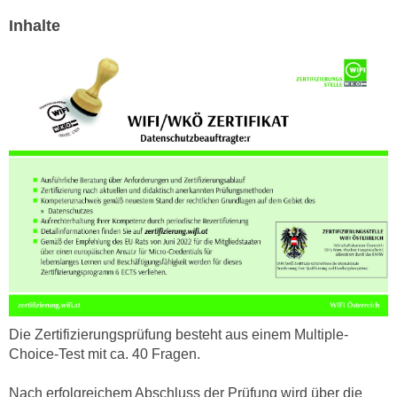
e
e
Inhalte
n
n
e
o
i
t
n
w
s
e
e
n
t
d
z
i
e
g
n
s
,
i
w
n
e
d
l
.
c
Die Zertifizierungsprüfung besteht aus einem Multiple-
W
h
Choice-Test mit ca. 40 Fragen.
e
e
n
Nach erfolgreichem Abschluss der Prüfung wird über die
s