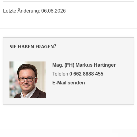
r
a
t
Letzte Änderung:
06.08.2026
b
e
e
C
n
o
.
o
W
SIE HABEN FRAGEN?
k
e
i
n
e
Mag. (FH) Markus Hartinger
n
s
S
Telefon
0 662 8888 455
z
i
E-Mail senden
u
e
an Mag. (FH) Markus Hartinger: mail
A
d
n
e
a
r
l
C
y
o
s
o
e