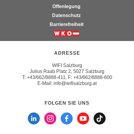
n
Offenlegung
e
,
l
Datenschutz
g
e
Barrierefreiheit
e
v
l
a
Weiter zur Website der Wirts
a
n
n
t
ADRESSE
g
e
e
I
WIFI Salzburg
n
Julius Raab Platz 2, 5027 Salzburg
n
I
T:
+43/662/8888-411
, F: +43/662/8888-600
h
E-Mail:
info@wifisalzburg.at
h
a
r
l
e
t
FOLGEN SIE UNS
d
e
Folgen sie uns a
Folgen sie u
Folgen si
Folgen 
Folge
u
a
r
n
c
z
h