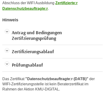
h
Abschluss der WIFI Ausbildung
Zertifizierte:r
e
u
Datenschutzbeauftragte:r
.
r
t
e
z
Hinweis
n
a
“
b
k
Antrag und Bedingungen
k
l
Zertifzierungsprüfung
o
i
m
c
Zertifizierungsablauf
m
k
e
e
n
Prüfungsablauf
n
z
,
w
v
Das Zertifikat
"Datenschutzbeauftragte:r (DATB)"
der
i
e
WIFI-Zertifizierungsstelle ist kein Beraterzertifikat im
s
r
Rahmen der Aktion KMU-DIGITAL.
c
w
h
e
e
n