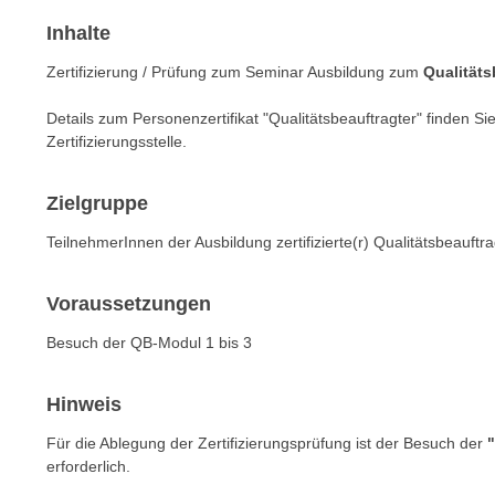
r
i
i
Inhalte
e
k
F
Zertifizierung / Prüfung zum Seminar Ausbildung zum
Qualitäts
a
u
n
n
Details zum Personenzertifikat "Qualitätsbeauftragter" finden S
i
Zertifizierungsstelle.
k
s
t
c
i
Zielgruppe
h
o
e
TeilnehmerInnen der Ausbildung zertifizierte(r) Qualitätsbeauftra
n
n
d
U
Voraussetzungen
e
n
r
Besuch der QB-Modul 1 bis 3
t
W
e
e
r
Hinweis
b
n
s
Für die Ablegung der Zertifizierungsprüfung ist der Besuch der
e
e
erforderlich.
h
i