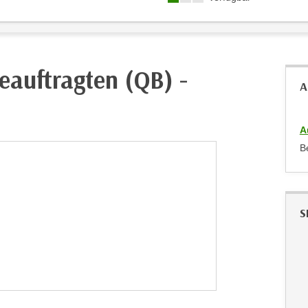
eauftragten (QB) -
A
A
B
S