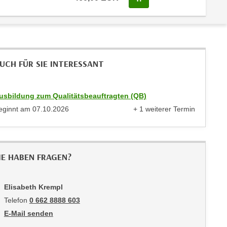
UCH FÜR SIE INTERESSANT
usbildung zum Qualitätsbeauftragten (QB)
eginnt am
07.10.2026
+ 1 weiterer Termin
anzeigen
IE HABEN FRAGEN?
Elisabeth Krempl
Telefon
0 662 8888 603
E-Mail senden
an Elisabeth Krempl: mailto:ekrempl@wifisalzburg.at