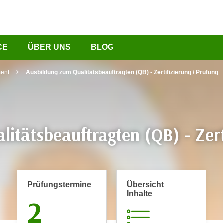
CE
ÜBER UNS
BLOG
ment
Ausbildung zum Qualitätsbeauftragten (QB) - Zertifizierung / Prüfung
itätsbeauftragten (QB) - Zert
Prüfungs­termine
Übersicht
Inhalte
2