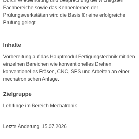
Durch Wiederholung und Besprechung der wichtigsten
e
e
Fachbereiche sowie das Kennenlernen der
n
n
Prüfungswerkstätten wird die Basis für eine erfolgreiche
e
o
Prüfung gelegt.
i
t
n
w
s
e
Inhalte
e
n
Vorbereitung auf das Hauptmodul Fertigungstechnik mit den
t
d
einzelnen Bereichen wie konventionelles Drehen,
z
i
konventionelles Fräsen, CNC, SPS und Arbeiten an einer
e
g
mechatronischen Anlage.
n
s
,
i
Zielgruppe
w
n
e
d
Lehrlinge im Bereich Mechatronik
l
.
c
W
h
e
Letzte Änderung:
15.07.2026
e
n
s