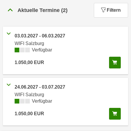
n
h
u
Aktuelle Termine
(
2
)
Filtern
C
r
o
C
o
o
k
03.03.2027
-
06.03.2027
o
i
WIFI Salzburg
k
e
Kursverfügbarkeit:
Verfügbar
i
s
e
In de
1.050,00
EUR
v
s
o
,
n
d
U
i
24.06.2027
-
03.07.2027
S
e
WIFI Salzburg
-
f
Kursverfügbarkeit:
Verfügbar
a
ü
m
In de
1.050,00
EUR
r
e
d
r
i