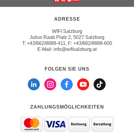
n
Weiter zur Website der Wirts
d
E
e
U
ADRESSE
n
-
w
WIFI Salzburg
U
i
Julius Raab Platz 2, 5027 Salzburg
S
r
T:
+43/662/8888-411
, F: +43/662/8888-600
A
E-Mail:
info@wifisalzburg.at
z
u
i
n
e
FOLGEN SIE UNS
t
l
e
Folgen sie uns a
Folgen sie u
Folgen si
Folgen 
Folge
o
r
r
w
i
o
e
r
ZAHLUNGSMÖGLICHKEITEN
n
f
t
e
i
n
e
h