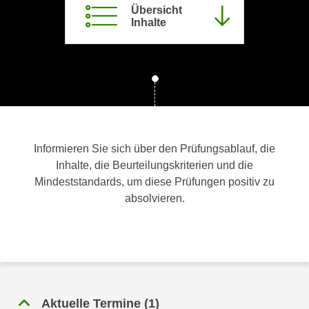
Übersicht
c
i
Inhalte
h
m
t
m
e
u
n
n
S
g
i
v
e
e
,
r
Informieren Sie sich über den Prüfungsablauf, die
d
w
Inhalte, die Beurteilungskriterien und die
a
e
Mindeststandards, um diese Prüfungen positiv zu
s
n
absolvieren.
s
d
w
e
i
n
r
w
a
i
u
r
Aktuelle Termine
(
1
)
c