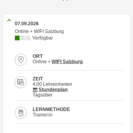
n
h
u
C
r
o
C
07.09.2026
o
o
Online + WIFI Salzburg
k
o
Kursverfügbarkeit:
Verfügbar
i
k
e
i
ORT
s
e
Standortinformationen zu
öffnen
Online +
WIFI Salzburg
v
s
o
,
n
ZEIT
d
4,00 Lehreinheiten
U
i
für Veranstaltung 27549016
Stundenplan
S
e
Tagsüber
-
f
a
ü
LERNMETHODE
m
Trainer:in
r
e
d
r
i