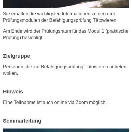
h
e
u
r
Sie erhalten die wichtigsten Informationen zu den drei
t
e
Prüfungsmodulen der Befähigungsprüfung Tätowieren.
z
n
a
Am Ende wird der Prüfungsraum für das Modul 1 (praktische
“
b
Prüfung) besichtigt.
k
k
l
o
i
Zielgruppe
m
c
m
Personen, die zur Befähigungsprüfung Tätowieren antreten
k
e
wollen.
e
n
n
z
,
Hinweis
w
v
i
Eine Teilnahme ist auch online via Zoom möglich.
e
s
r
c
w
Seminarleitung
h
e
e
n