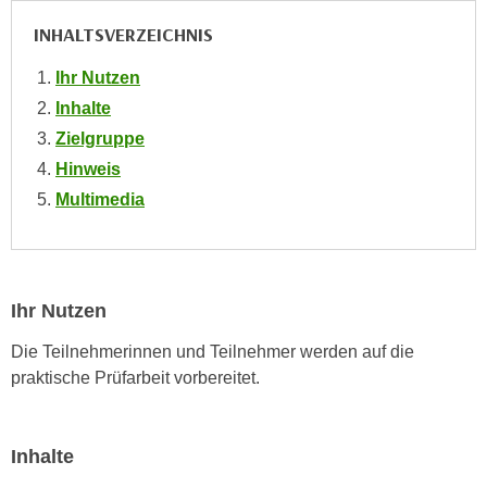
e
e
INHALTSVERZEICHNIS
n
n
e
o
Ihr Nutzen
i
t
Inhalte
n
w
Zielgruppe
s
e
Hinweis
e
n
t
Multimedia
d
z
i
e
g
n
s
,
Ihr Nutzen
i
w
n
Die Teilnehmerinnen und Teilnehmer werden auf die
e
d
praktische Prüfarbeit vorbereitet.
l
.
c
W
h
e
Inhalte
e
n
s