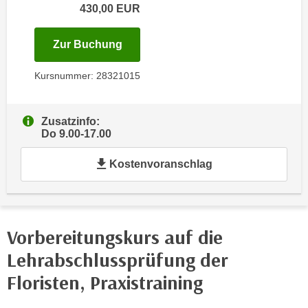
i
430,00
EUR
e
k
F
a
u
für Termin: 27.08.2026 mit der Ku
Zur Buchung
n
n
i
Kursnummer: 28321015
k
s
t
c
i
h
Zusatzinfo:
o
Do 9.00-17.00
e
n
n
d
Kostenvoranschlag
U
e
n
r
t
W
e
e
Vorbereitungskurs auf die
r
b
n
Lehrabschlussprüfung der
s
e
e
Floristen, Praxistraining
h
i
m
t