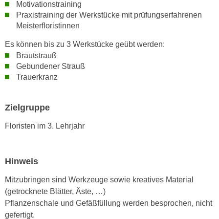
n
Motivationstraining
i
Praxistraining der Werkstücke mit prüfungserfahrenen
S
c
Meisterfloristinnen
i
h
e
Es können bis zu 3 Werkstücke geübt werden:
n
a
Brautstrauß
i
u
Gebundener Strauß
c
f
Trauerkranz
h
„
t
A
d
Zielgruppe
l
e
l
Floristen im 3. Lehrjahr
m
e
D
a
a
k
Hinweis
t
z
e
e
Mitzubringen sind Werkzeuge sowie kreatives Material
n
p
(getrocknete Blätter, Äste, …)
s
t
Pflanzenschale und Gefäßfüllung werden besprochen, nicht
c
i
gefertigt.