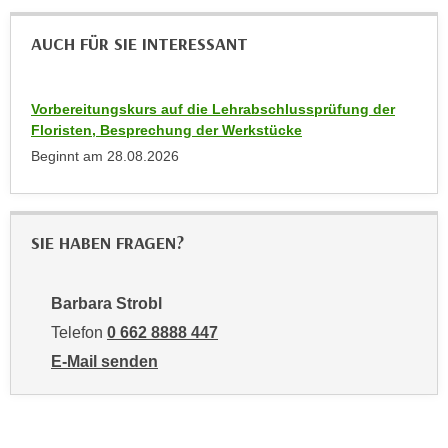
k
z
i
w
AUCH FÜR SIE INTERESSANT
e
e
-
c
S
Vorbereitungskurs auf die Lehrabschlussprüfung der
k
e
Floristen, Besprechung der Werkstücke
e
t
Beginnt am
28.08.2026
n
z
u
u
n
n
d
SIE HABEN FRAGEN?
g
u
z
m
u
f
Barbara Strobl
s
ü
Telefon
0 662 8888 447
t
r
E-Mail senden
i
S
an Barbara Strobl: mailto:bstrobl@wifisalzburg.at
m
i
m
e
e
r