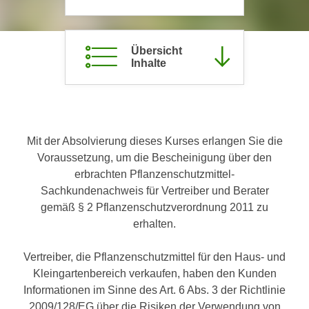
c
i
h
m
t
m
Übersicht
e
Inhalte
u
n
n
S
g
i
v
e
e
Mit der Absolvierung dieses Kurses erlangen Sie die
,
r
Voraussetzung, um die Bescheinigung über den
d
w
erbrachten Pflanzenschutzmittel-
a
e
Sachkundenachweis für Vertreiber und Berater
s
n
gemäß § 2 Pflanzenschutzverordnung 2011 zu
s
d
erhalten.
w
e
i
n
Vertreiber, die Pflanzenschutzmittel für den Haus- und
r
w
Kleingartenbereich verkaufen, haben den Kunden
a
i
Informationen im Sinne des Art. 6 Abs. 3 der Richtlinie
u
r
2009/128/EG über die Risiken der Verwendung von
c