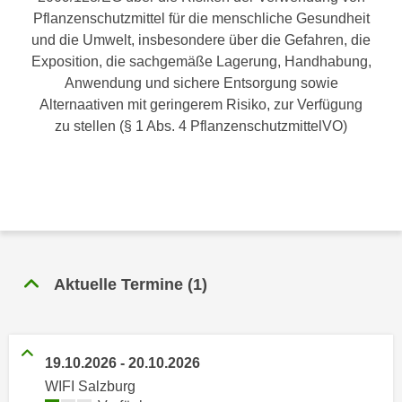
n
Pflanzenschutzmittel für die menschliche Gesundheit
h
u
und die Umwelt, insbesondere über die Gefahren, die
C
r
Exposition, die sachgemäße Lagerung, Handhabung,
o
C
Anwendung und sichere Entsorgung sowie
o
o
Alternaativen mit geringerem Risiko, zur Verfügung
k
o
zu stellen (§ 1 Abs. 4 PflanzenschutzmittelVO)
i
k
e
i
s
e
v
s
o
,
n
d
U
i
S
Aktuelle Termine
(
1
)
e
-
f
a
ü
m
r
19.10.2026
-
20.10.2026
e
d
WIFI Salzburg
r
i