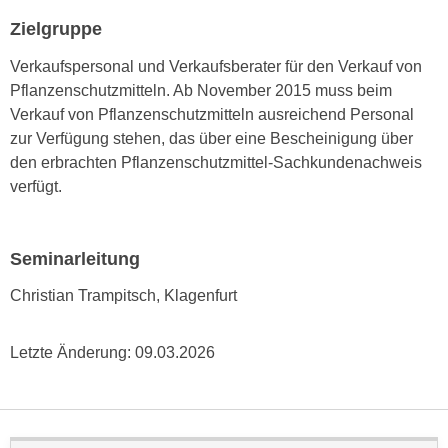
h
e
Zielgruppe
u
r
t
e
Verkaufspersonal und Verkaufsberater für den Verkauf von
z
n
Pflanzenschutzmitteln. Ab November 2015 muss beim
a
“
Verkauf von Pflanzenschutzmitteln ausreichend Personal
b
k
zur Verfügung stehen, das über eine Bescheinigung über
k
l
den erbrachten Pflanzenschutzmittel-Sachkundenachweis
o
i
verfügt.
m
c
m
k
e
e
Seminarleitung
n
n
z
Christian Trampitsch, Klagenfurt
,
w
v
i
e
Letzte Änderung:
09.03.2026
s
r
c
w
h
e
e
n