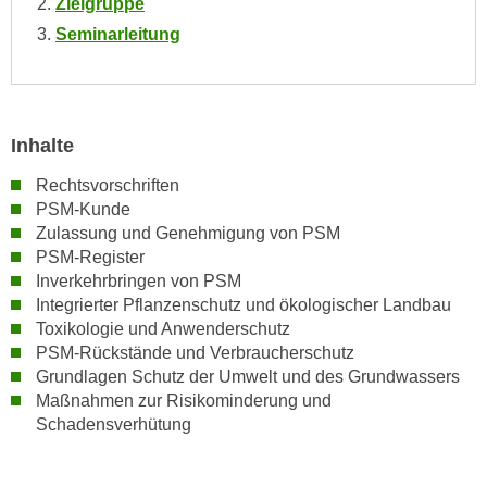
Zielgruppe
n
i
S
Seminarleitung
c
i
h
e
n
a
i
u
Inhalte
c
f
h
Rechtsvorschriften
„
t
PSM-Kunde
A
Zulassung und Genehmigung von PSM
d
l
PSM-Register
e
l
Inverkehrbringen von PSM
m
e
Integrierter Pflanzenschutz und ökologischer Landbau
D
a
Toxikologie und Anwenderschutz
a
k
PSM-Rückstände und Verbraucherschutz
t
z
Grundlagen Schutz der Umwelt und des Grundwassers
e
e
Maßnahmen zur Risikominderung und
n
Schadensverhütung
p
s
t
c
i