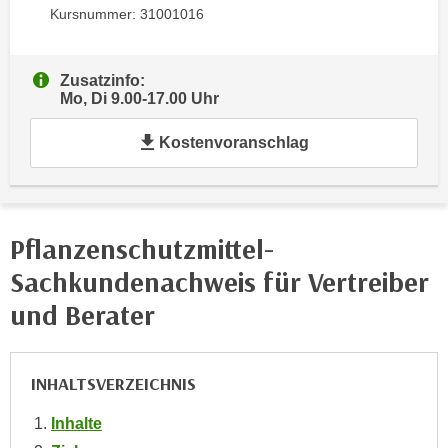
Kursnummer: 31001016
e
e
n
n
e
o
Zusatzinfo:
i
t
Mo, Di 9.00-17.00 Uhr
n
w
s
Kostenvoranschlag
e
e
n
t
d
z
i
e
g
Pflanzenschutzmittel-
n
s
Sachkundenachweis für Vertreiber
,
i
w
und Berater
n
e
d
l
.
c
INHALTSVERZEICHNIS
W
h
e
e
Inhalte
n
s