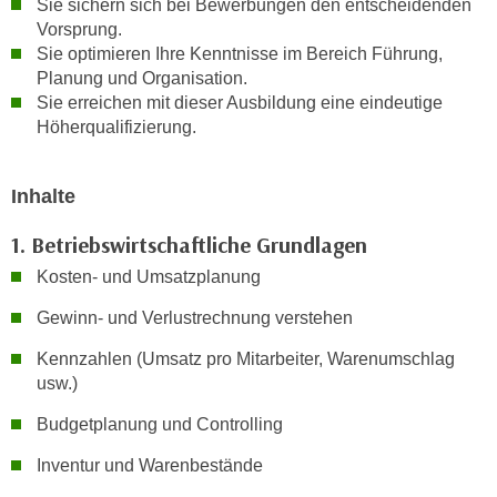
Sie sichern sich bei Bewerbungen den entscheidenden
n
i
Vorsprung.
S
c
Sie optimieren Ihre Kenntnisse im Bereich Führung,
i
Planung und Organisation.
h
e
Sie erreichen mit dieser Ausbildung eine eindeutige
n
a
Höherqualifizierung.
i
u
c
f
h
„
Inhalte
t
A
d
1. Betriebswirtschaftliche Grundlagen
l
e
l
Kosten- und Umsatzplanung
m
e
Gewinn- und Verlustrechnung verstehen
D
a
a
k
Kennzahlen (Umsatz pro Mitarbeiter, Warenumschlag
t
z
usw.)
e
e
Budgetplanung und Controlling
n
p
s
t
Inventur und Warenbestände
c
i