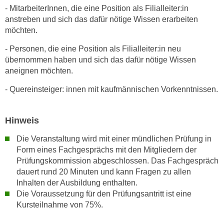
k
z
- MitarbeiterInnen, die eine Position als Filialleiter:in
i
anstreben und sich das dafür nötige Wissen erarbeiten
w
e
möchten.
e
-
c
- Personen, die eine Position als Filialleiter:in neu
S
k
übernommen haben und sich das dafür nötige Wissen
e
e
aneignen möchten.
t
n
z
- Quereinsteiger: innen mit kaufmännischen Vorkenntnissen.
u
u
n
n
d
Hinweis
g
u
z
Die Veranstaltung wird mit einer mündlichen Prüfung in
m
u
Form eines Fachgesprächs mit den Mitgliedern der
f
s
Prüfungskommission abgeschlossen. Das Fachgespräch
ü
t
dauert rund 20 Minuten und kann Fragen zu allen
r
Inhalten der Ausbildung enthalten.
i
S
Die Voraussetzung für den Prüfungsantritt ist eine
m
i
Kursteilnahme von 75%.
m
e
e
r