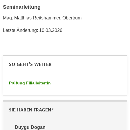
n
Seminarleitung
e
,
l
Mag. Matthias Reitshammer, Obertrum
g
e
e
v
Letzte Änderung:
10.03.2026
l
a
a
n
n
t
g
e
e
I
SO GEHT'S WEITER
n
n
I
h
h
Prüfung Filialleiter:in
a
r
l
e
t
d
e
u
SIE HABEN FRAGEN?
a
r
n
c
z
Duygu Dogan
h