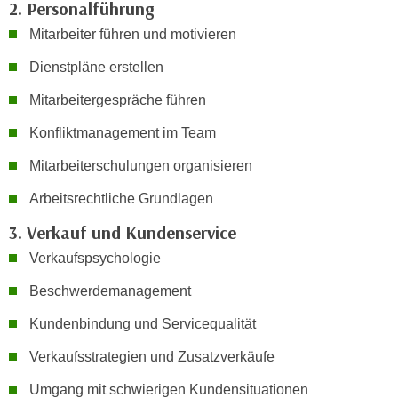
2. Personalführung
h
e
u
Mitarbeiter führen und motivieren
r
t
e
Dienstpläne erstellen
z
n
a
“
Mitarbeitergespräche führen
b
k
Konfliktmanagement im Team
k
l
o
i
Mitarbeiterschulungen organisieren
m
c
m
Arbeitsrechtliche Grundlagen
k
e
e
3. Verkauf und Kundenservice
n
n
Verkaufspsychologie
z
,
w
v
Beschwerdemanagement
i
e
Kundenbindung und Servicequalität
s
r
c
w
Verkaufsstrategien und Zusatzverkäufe
h
e
Umgang mit schwierigen Kundensituationen
e
n