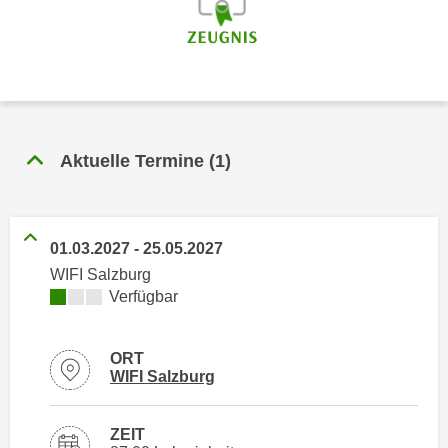
n
h
u
C
r
o
C
o
o
k
o
i
k
Aktuelle Termine
(
1
)
e
i
s
e
v
s
o
,
01.03.2027
-
25.05.2027
n
d
WIFI Salzburg
U
i
Kursverfügbarkeit:
Verfügbar
S
e
-
f
ORT
a
ü
Standortinformationen zu
öffnen
WIFI Salzburg
m
r
e
d
r
ZEIT
i