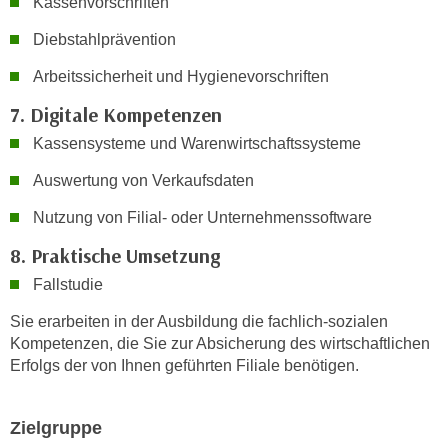
Kassenvorschriften
r
a
t
Diebstahlprävention
b
e
e
Arbeitssicherheit und Hygienevorschriften
C
n
o
7. Digitale Kompetenzen
.
o
W
Kassensysteme und Warenwirtschaftssysteme
k
e
i
Auswertung von Verkaufsdaten
n
e
n
Nutzung von Filial- oder Unternehmenssoftware
s
S
z
8. Praktische Umsetzung
i
u
Fallstudie
e
A
d
n
Sie erarbeiten in der Ausbildung die fachlich-sozialen
e
a
Kompetenzen, die Sie zur Absicherung des wirtschaftlichen
r
Erfolgs der von Ihnen geführten Filiale benötigen.
l
C
y
o
s
Zielgruppe
o
e