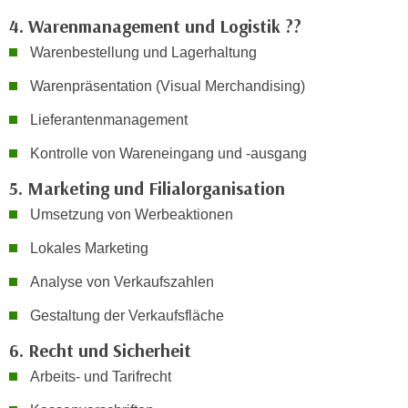
n
d
4. Warenmanagement und Logistik ??
E
e
Warenbestellung und Lagerhaltung
U
n
-
Warenpräsentation (Visual Merchandising)
w
U
i
Lieferantenmanagement
S
r
A
z
Kontrolle von Wareneingang und -ausgang
u
i
5. Marketing und Filialorganisation
n
e
t
Umsetzung von Werbeaktionen
l
e
o
Lokales Marketing
r
r
w
Analyse von Verkaufszahlen
i
o
e
Gestaltung der Verkaufsfläche
r
n
f
6. Recht und Sicherheit
t
e
i
Arbeits- und Tarifrecht
n
e
h