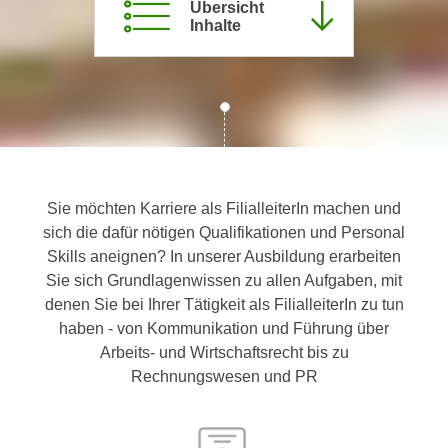
Übersicht
c
i
Inhalte
h
m
t
m
e
u
n
n
S
g
i
v
e
e
,
Sie möchten Karriere als FilialleiterIn machen und
r
d
sich die dafür nötigen Qualifikationen und Personal
w
a
Skills aneignen? In unserer Ausbildung erarbeiten
e
s
Sie sich Grundlagenwissen zu allen Aufgaben, mit
n
s
denen Sie bei Ihrer Tätigkeit als FilialleiterIn zu tun
d
w
haben - von Kommunikation und Führung über
e
i
Arbeits- und Wirtschaftsrecht bis zu
n
r
Rechnungswesen und PR
w
a
i
u
r
c