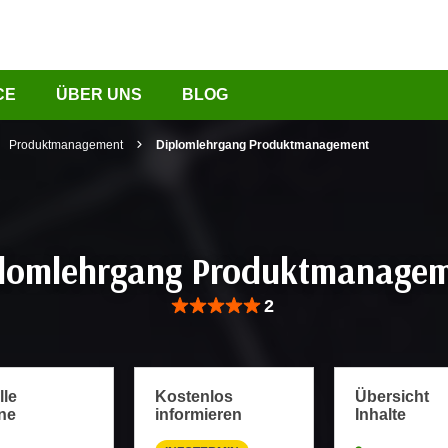
CE
ÜBER UNS
BLOG
Produktmanagement
Diplomlehrgang Produktmanagement
lomlehrgang Produktmanage
Bewertung: Anzahl 2, Durchschnittliche Be
2
lle
Kostenlos
Übersicht
ne
informieren
Inhalte