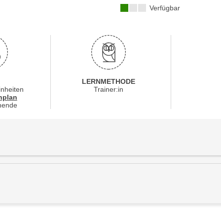
Kursverfügbarkeit:
Verfügbar
LERNMETHODE
inheiten
Trainer:in
für Veranstaltung 32053016
nplan
nende