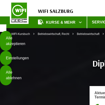
WIFI SALZBURG
Diese
SERVI
KURSE & MEHR
Seite
Zum Inhalt springen
Zur Fußzeile springen
verwendet
WIFI-Kursbuch
Betriebswirtschaft, Recht
Betriebswirtschaft
Cookies
Alle
akzeptieren
O
h
Einstellungen
n
Dip
e
B
I
Alle
i
h
ablehnen
t
r
t
e
Weiterlesen
e
Z
Aktue
b
Termi
u
e
s