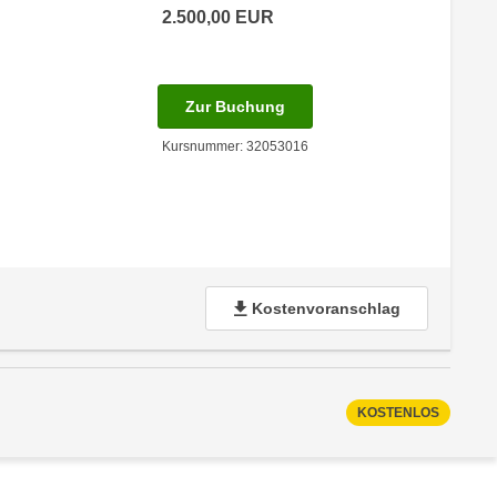
2.500,00
EUR
für Termin: 26.02.2027 - 17
Zur Buchung
Kursnummer: 32053016
Kostenvoranschlag
KOSTENLOS