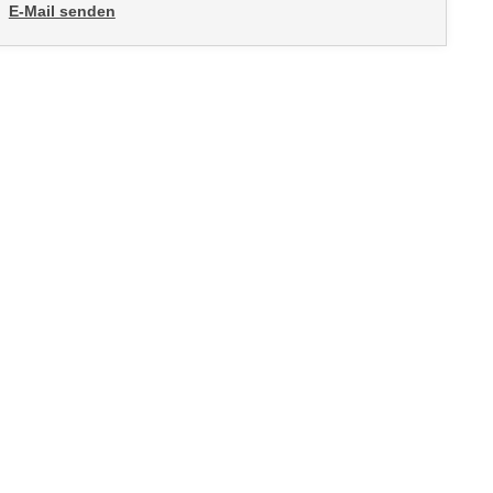
E-Mail senden
an Duygu Dogan: mailto:ddogan@wifisalzburg.at