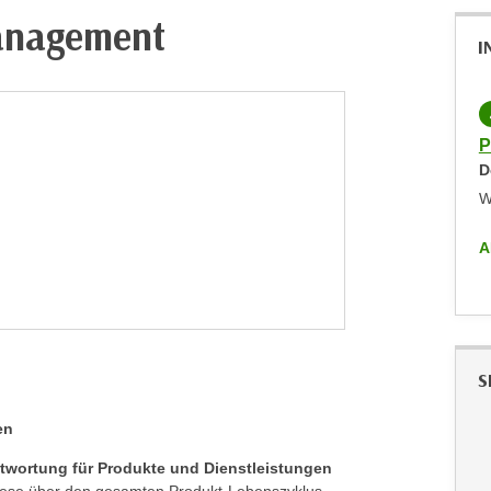
anagement
I
P
D
W
A
S
en
twortung für Produkte und Dienstleistungen