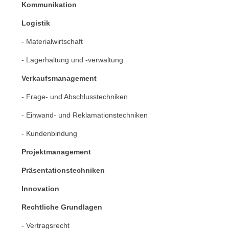
c
Kommunikation
i
h
e
Logistik
u
r
t
- Materialwirtschaft
e
z
n
- Lagerhaltung und -verwaltung
a
“
b
Verkaufsmanagement
k
k
l
- Frage- und Abschlusstechniken
o
i
m
- Einwand- und Reklamationstechniken
c
m
k
- Kundenbindung
e
e
n
Projektmanagement
n
z
,
Präsentationstechniken
w
v
i
Innovation
e
s
r
Rechtliche Grundlagen
c
w
h
- Vertragsrecht
e