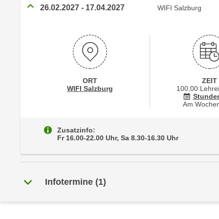
r
i
26.02.2027
-
17.04.2027
WIFI Salzburg
i
e
k
F
a
u
n
n
i
k
s
t
ORT
ZEIT
c
i
Standortinformationen zu
öffnen
WIFI Salzburg
100,00 Lehre
h
Stunde
o
Am Woche
e
n
n
d
Zusatzinfo:
U
e
Fr 16.00-22.00 Uhr, Sa 8.30-16.30 Uhr
n
r
t
W
e
e
r
Infotermine
(
1
)
b
n
s
e
e
h
i