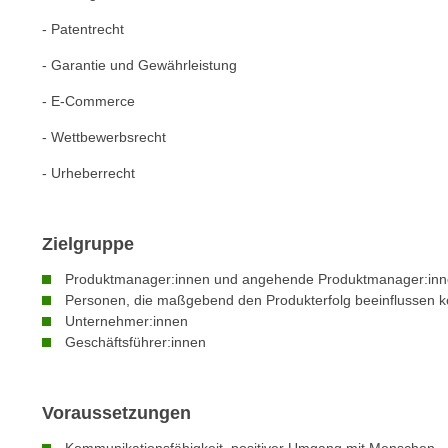
e
n
- Patentrecht
n
d
E
- Garantie und Gewährleistung
e
U
n
- E-Commerce
-
w
U
- Wettbewerbsrecht
i
S
r
- Urheberrecht
A
z
u
i
n
e
Zielgruppe
t
l
e
Produktmanager:innen und angehende Produktmanager:in
o
r
Personen, die maßgebend den Produkterfolg beeinflussen 
r
Unternehmer:innen
w
i
Geschäftsführer:innen
o
e
r
n
f
t
Voraussetzungen
e
i
n