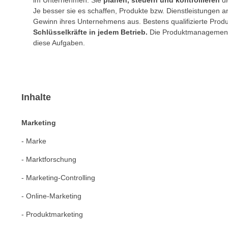
im Unternehmen. Sie
planen, steuern und kontrollieren
di
n
s
Je besser sie es schaffen, Produkte bzw. Dienstleistungen am
n
Gewinn ihres Unternehmens aus. Bestens qualifizierte Prod
i
S
Schlüsselkräfte in jedem Betrieb.
Die Produktmanagement-
c
i
diese Aufgaben.
h
e
n
a
i
u
c
f
h
Inhalte
„
t
A
d
Marketing
l
e
l
- Marke
m
e
D
- Marktforschung
a
a
k
- Marketing-Controlling
t
z
e
- Online-Marketing
e
n
p
- Produktmarketing
s
t