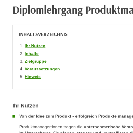
m
t
Diplomlehrgang Produktm
e
e
n
n
e
o
i
INHALTSVERZEICHNIS
t
n
w
Ihr Nutzen
s
e
e
Inhalte
n
t
Zielgruppe
d
z
Voraussetzungen
i
e
Hinweis
g
n
s
,
i
w
n
e
Ihr Nutzen
d
l
.
Von der Idee zum Produkt - erfolgreich Produkte manag
c
W
h
e
Produktmanager:innen tragen die
unternehmerische Veran
e