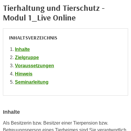
n
Tierhaltung und Tierschutz -
i
S
c
Modul 1_Live Online
i
h
e
n
a
i
INHALTSVERZEICHNIS
u
c
f
h
Inhalte
„
t
Zielgruppe
A
d
l
Voraussetzungen
e
l
Hinweis
m
e
Seminarleitung
D
a
a
k
t
z
e
e
Inhalte
n
p
s
t
Als Besitzerin bzw. Besitzer einer Tierpension bzw.
c
i
Betreuungsperson eines Tierheimes sind Sie verantwortlich