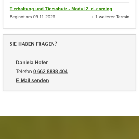
u
d
Tierhaltung und Tierschutz - Modul 2_eLearning
z
i
Beginnt am
09.11.2026
+ 1 weiterer Termin
e
e
anzeigen
i
C
g
o
e
SIE HABEN FRAGEN?
o
n
k
.
i
U
Daniela Hofer
e
m
Telefon
0 662 8888 404
s
I
E-Mail senden
e
h
an Daniela Hofer: mailto:dhofer@wifisalzburg.at
r
n
h
e
o
n
b
d
e
a
n
r
e
ü