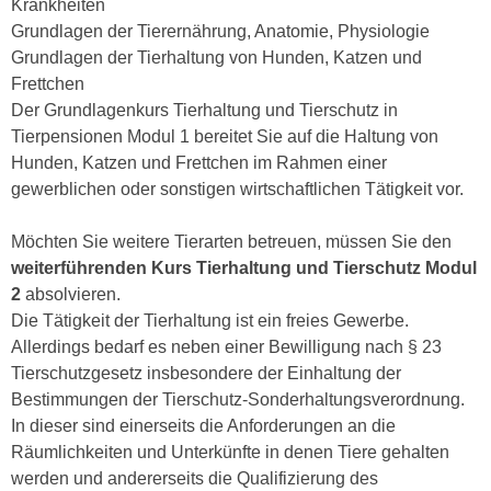
Krankheiten
n
d
Grundlagen der Tierernährung, Anatomie, Physiologie
E
e
Grundlagen der Tierhaltung von Hunden, Katzen und
U
n
Frettchen
-
w
Der Grundlagenkurs Tierhaltung und Tierschutz in
U
i
Tierpensionen Modul 1 bereitet Sie auf die Haltung von
S
r
Hunden, Katzen und Frettchen im Rahmen einer
A
z
gewerblichen oder sonstigen wirtschaftlichen Tätigkeit vor.
u
i
n
e
Möchten Sie weitere Tierarten betreuen, müssen Sie den
t
l
weiterführenden Kurs Tierhaltung und Tierschutz Modul
e
o
2
absolvieren.
r
r
Die Tätigkeit der Tierhaltung ist ein freies Gewerbe.
w
i
Allerdings bedarf es neben einer Bewilligung nach § 23
o
e
Tierschutzgesetz insbesondere der Einhaltung der
r
n
Bestimmungen der Tierschutz-Sonderhaltungsverordnung.
f
t
In dieser sind einerseits die Anforderungen an die
e
i
Räumlichkeiten und Unterkünfte in denen Tiere gehalten
n
e
werden und andererseits die Qualifizierung des
h