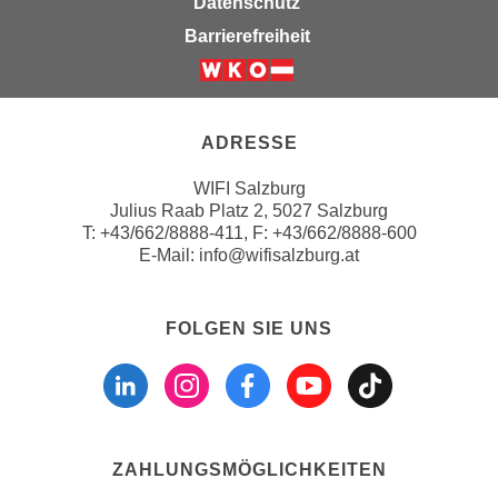
Datenschutz
a
h
Barrierefreiheit
t
m
e
e
Weiter zur Website der Wirts
n
O
a
n
ADRESSE
u
l
c
i
WIFI Salzburg
h
Julius Raab Platz 2, 5027 Salzburg
n
a
T:
+43/662/8888-411
, F: +43/662/8888-600
e
E-Mail:
info@wifisalzburg.at
n
-
U
J
n
o
FOLGEN SIE UNS
t
u
Folgen sie uns a
Folgen sie u
Folgen si
Folgen 
Folge
e
r
r
n
n
e
e
y
ZAHLUNGSMÖGLICHKEITEN
h
z
m