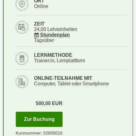
ORT
i
e
Online
k
F
a
u
ZEIT
n
n
24,00 Lehreinheiten
i
k
für Veranstaltung 32600016
Stundenplan
s
Tagsüber
t
c
i
h
LERNMETHODE
o
e
Trainer:in, Lernplattform
n
n
d
U
e
ONLINE-TEILNAHME MIT
n
Computer, Tablet oder Smartphone
r
t
W
e
e
500,00
EUR
r
b
n
s
e
für Termin: 15.10.2026 - 12.11.202
Zur Buchung
e
h
i
Kursnummer: 32600016
m
t