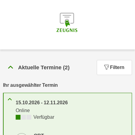
n
h
u
C
r
o
C
o
o
k
o
i
k
e
i
s
e
v
Aktuelle Termine
(
2
)
s
Filtern
o
,
n
d
Ihr ausgewählter Termin
U
i
S
e
-
15.10.2026
-
12.11.2026
f
a
Online
ü
m
Kursverfügbarkeit:
Verfügbar
r
e
d
r
i