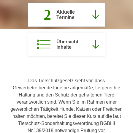
c
i
2
h
Aktuelle
m
Termine
t
m
e
u
n
n
S
Übersicht
g
Inhalte
i
v
e
e
,
r
d
w
a
e
Das Tierschutzgesetz sieht vor, dass
s
n
Gewerbetreibende für eine artgemäße, tiergerechte
s
d
Haltung und den Schutz der gehaltenen Tiere
w
e
verantwortlich sind. Wenn Sie im Rahmen einer
i
n
gewerblichen Tätigkeit Hunde, Katzen oder Frettchen
r
w
halten möchten, bereitet Sie dieser Kurs auf die laut
a
i
Tierschutz-Sonderhaltungsverordnung BGBl.II
u
r
Nr.139/2018 notwendige Prüfung vor.
c