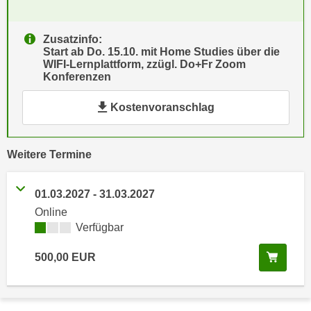
e
e
n
n
Zusatzinfo:
e
o
Start ab Do. 15.10. mit Home Studies über die
i
WIFI-Lernplattform, zzügl. Do+Fr Zoom
t
Konferenzen
n
w
s
e
Kostenvoranschlag
e
n
t
d
z
i
vergangene
Weitere
Termine
e
g
n
s
,
01.03.2027
-
31.03.2027
i
w
Online
n
e
Kursverfügbarkeit:
Verfügbar
d
l
.
In de
500,00
EUR
c
W
h
e
e
n
s