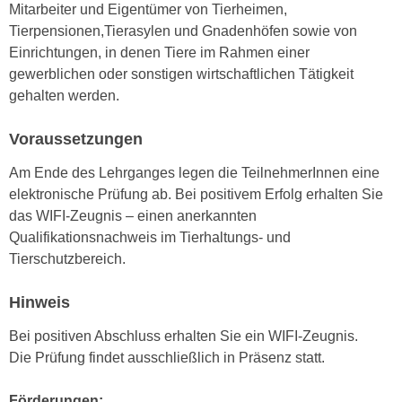
k
Mitarbeiter und Eigentümer von Tierheimen,
z
i
Tierpensionen,Tierasylen und Gnadenhöfen sowie von
w
e
Einrichtungen, in denen Tiere im Rahmen einer
e
-
gewerblichen oder sonstigen wirtschaftlichen Tätigkeit
c
S
gehalten werden.
k
e
e
t
Voraussetzungen
n
z
u
Am Ende des Lehrganges legen die TeilnehmerInnen eine
u
n
elektronische Prüfung ab. Bei positivem Erfolg erhalten Sie
n
d
das WIFI-Zeugnis – einen anerkannten
g
u
Qualifikationsnachweis im Tierhaltungs- und
z
m
Tierschutzbereich.
u
f
s
ü
Hinweis
t
r
i
Bei positiven Abschluss erhalten Sie ein WIFI-Zeugnis.
S
m
Die Prüfung findet ausschließlich in Präsenz statt.
i
m
e
e
Förderungen:
r