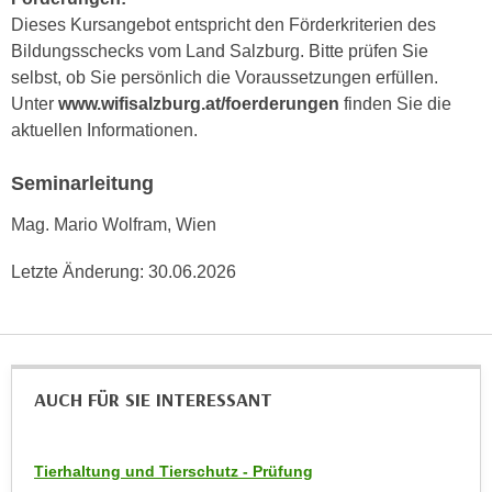
n
Dieses Kursangebot entspricht den Förderkriterien des
e
,
Bildungsschecks vom Land Salzburg. Bitte prüfen Sie
l
g
selbst, ob Sie persönlich die Voraussetzungen erfüllen.
e
e
Unter
www.wifisalzburg.at/foerderungen
finden Sie die
v
l
aktuellen Informationen.
a
a
n
n
Seminarleitung
t
g
e
Mag. Mario Wolfram, Wien
e
I
n
n
Letzte Änderung:
30.06.2026
I
h
h
a
r
l
e
t
d
e
AUCH FÜR SIE INTERESSANT
u
a
r
n
c
Tierhaltung und Tierschutz - Prüfung
z
h