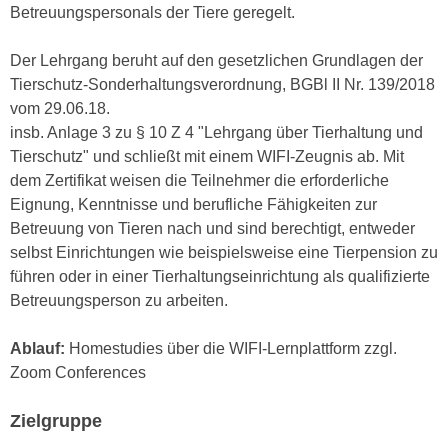
r
Betreuungspersonals der Tiere geregelt.
a
t
b
e
Der Lehrgang beruht auf den gesetzlichen Grundlagen der
e
C
Tierschutz-Sonderhaltungsverordnung, BGBl II Nr. 139/2018
n
o
vom 29.06.18.
.
o
insb. Anlage 3 zu § 10 Z 4 "Lehrgang über Tierhaltung und
W
k
Tierschutz" und schließt mit einem WIFI-Zeugnis ab. Mit
e
i
dem Zertifikat weisen die Teilnehmer die erforderliche
n
e
Eignung, Kenntnisse und berufliche Fähigkeiten zur
n
s
Betreuung von Tieren nach und sind berechtigt, entweder
S
z
selbst Einrichtungen wie beispielsweise eine Tierpension zu
i
u
führen oder in einer Tierhaltungseinrichtung als qualifizierte
e
A
Betreuungsperson zu arbeiten.
d
n
e
a
Ablauf:
Homestudies über die WIFI-Lernplattform zzgl.
r
l
Zoom Conferences
C
y
o
s
Zielgruppe
o
e