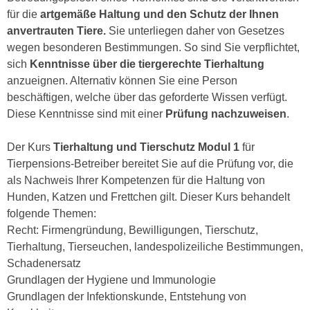
h
e
für die
artgemäße Haltung und den Schutz der Ihnen
u
r
anvertrauten Tiere.
Sie unterliegen daher von Gesetzes
t
e
wegen besonderen Bestimmungen. So sind Sie verpflichtet,
z
n
sich
Kenntnisse über die tiergerechte Tierhaltung
a
“
anzueignen. Alternativ können Sie eine Person
b
k
beschäftigen, welche über das geforderte Wissen verfügt.
k
l
Diese Kenntnisse sind mit einer
Prüfung nachzuweisen
.
o
i
m
c
Der Kurs
Tierhaltung und Tierschutz Modul 1
für
m
k
Tierpensions-Betreiber bereitet Sie auf die Prüfung vor, die
e
e
als Nachweis Ihrer Kompetenzen für die Haltung von
n
n
Hunden, Katzen und Frettchen gilt. Dieser Kurs behandelt
z
,
folgende Themen:
w
v
Recht: Firmengründung, Bewilligungen, Tierschutz,
i
e
Tierhaltung, Tierseuchen, landespolizeiliche Bestimmungen,
s
r
Schadenersatz
c
w
Grundlagen der Hygiene und Immunologie
h
e
Grundlagen der Infektionskunde, Entstehung von
e
n