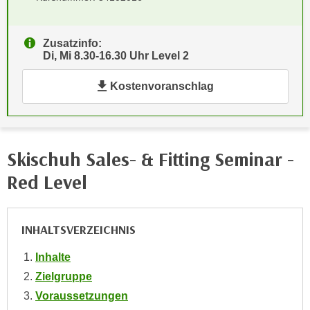
e
e
n
n
Zusatzinfo:
e
o
Di, Mi 8.30-16.30 Uhr Level 2
i
t
n
w
Kostenvoranschlag
s
e
e
n
t
d
z
i
Skischuh Sales- & Fitting Seminar -
e
g
n
Red Level
s
,
i
w
n
e
INHALTSVERZEICHNIS
d
l
.
Inhalte
c
W
h
Zielgruppe
e
e
Voraussetzungen
n
s