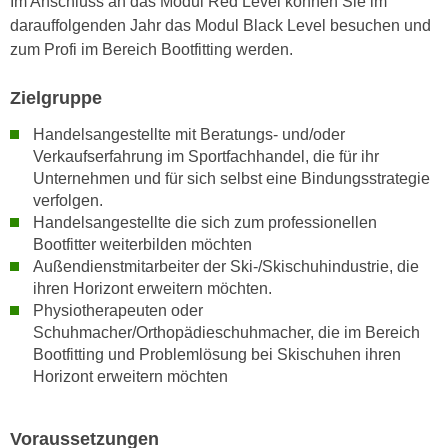
Im Anschluss an das Modul Red Level können Sie im
h
e
darauffolgenden Jahr das Modul Black Level besuchen und
u
r
zum Profi im Bereich Bootfitting werden.
t
e
z
n
Zielgruppe
a
“
b
Handelsangestellte mit Beratungs- und/oder
k
k
Verkaufserfahrung im Sportfachhandel, die für ihr
l
o
Unternehmen und für sich selbst eine Bindungsstrategie
i
m
verfolgen.
c
Handelsangestellte die sich zum professionellen
m
k
Bootfitter weiterbilden möchten
e
e
Außendienstmitarbeiter der Ski-/Skischuhindustrie, die
n
n
ihren Horizont erweitern möchten.
z
,
Physiotherapeuten oder
w
v
Schuhmacher/Orthopädieschuhmacher, die im Bereich
i
e
Bootfitting und Problemlösung bei Skischuhen ihren
s
r
Horizont erweitern möchten
c
w
h
e
Voraussetzungen
e
n