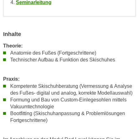
n
Seminarleitung
i
S
c
i
h
e
n
a
Inhalte
i
u
c
Theorie:
f
h
Anatomie des Fußes (Fortgeschrittene)
„
t
Technischer Aufbau & Funktion des Skischuhes
A
d
l
e
l
Praxis:
m
e
Kompetente Skischuhberatung (Vermessung & Analyse
D
a
des Fußes- digital und analog, korrekte Modellauswahl)
a
k
Formung und Bau von Custom-Einlegesohlen mittels
t
z
Vakuumtechnologie
e
Bootfitting (Skischuhanpassung & Problemlösungen
e
n
Fortgeschrittene)
p
s
t
c
i