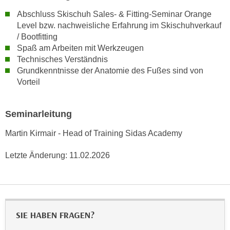
n
d
Abschluss Skischuh Sales- & Fitting-Seminar Orange
E
e
Level bzw. nachweisliche Erfahrung im Skischuhverkauf
U
n
/ Bootfitting
-
Spaß am Arbeiten mit Werkzeugen
w
U
Technisches Verständnis
i
S
Grundkenntnisse der Anatomie des Fußes sind von
r
A
Vorteil
z
u
i
n
e
Seminarleitung
t
l
e
Martin Kirmair - Head of Training Sidas Academy
o
r
r
Letzte Änderung:
11.02.2026
w
i
o
e
r
n
f
t
e
i
SIE HABEN FRAGEN?
n
e
h