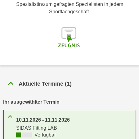
n
Spezialistin/zum gefragten Spezialisten in jedem
h
u
Sportfachgeschäft.
C
r
o
C
o
o
k
o
i
k
e
i
s
e
v
s
o
,
n
Aktuelle Termine
(
1
)
d
U
i
S
e
Ihr ausgewählter Termin
-
f
a
ü
m
10.11.2026
-
11.11.2026
r
e
SIDAS Fitting LAB
d
r
Kursverfügbarkeit:
Verfügbar
i