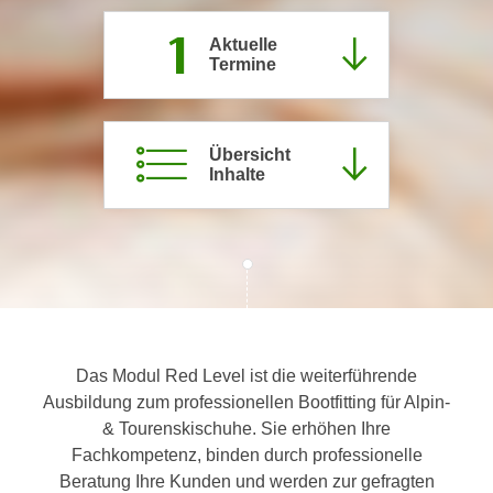
c
i
1
h
Aktuelle
m
Termine
t
m
e
u
n
n
S
Übersicht
g
Inhalte
i
v
e
e
,
r
d
w
a
e
s
n
s
d
w
e
Das Modul Red Level ist die weiterführende
i
n
Ausbildung zum professionellen Bootfitting für Alpin-
r
w
& Tourenskischuhe. Sie erhöhen Ihre
a
i
Fachkompetenz, binden durch professionelle
u
r
Beratung Ihre Kunden und werden zur gefragten
c