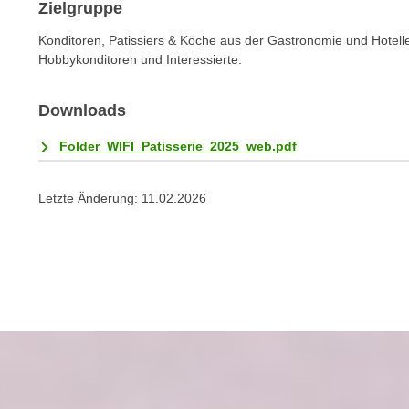
n
Zielgruppe
s
n
i
Konditoren, Patissiers & Köche aus der Gastronomie und Hotelle
S
Hobbykonditoren und Interessierte.
c
i
h
e
n
Downloads
a
i
u
Folder_WIFI_Patisserie_2025_web.pdf
c
f
h
„
t
Letzte Änderung:
11.02.2026
A
d
l
e
l
m
e
D
a
a
k
t
z
e
e
n
p
s
t