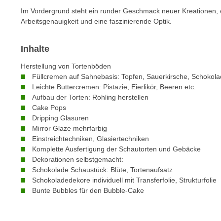
m
t
Im Vordergrund steht ein runder Geschmack neuer Kreationen, ei
e
e
Arbeitsgenauigkeit und eine faszinierende Optik.
n
n
e
o
Inhalte
i
t
n
Herstellung von Tortenböden
w
s
Füllcremen auf Sahnebasis: Topfen, Sauerkirsche, Schokol
e
Leichte Buttercremen: Pistazie, Eierlikör, Beeren etc.
e
n
Aufbau der Torten: Rohling herstellen
t
d
Cake Pops
z
i
Dripping Glasuren
e
g
Mirror Glaze mehrfarbig
n
Einstreichtechniken, Glasiertechniken
s
,
Komplette Ausfertigung der Schautorten und Gebäcke
i
w
Dekorationen selbstgemacht:
n
Schokolade Schaustück: Blüte, Tortenaufsatz
e
d
Schokoladedekore individuell mit Transferfolie, Strukturfolie
l
.
Bunte Bubbles für den Bubble-Cake
c
W
h
e
e