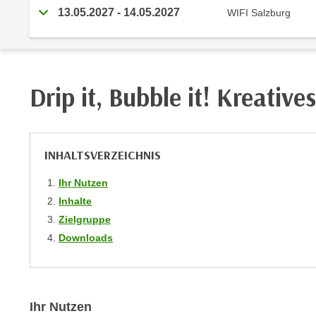
r
i
13.05.2027
-
14.05.2027
WIFI Salzburg
i
e
k
F
a
u
n
n
i
Drip it, Bubble it! Kreativ
k
s
t
c
i
h
o
INHALTSVERZEICHNIS
e
n
n
d
Ihr Nutzen
U
e
Inhalte
n
r
Zielgruppe
t
W
Downloads
e
e
r
b
n
s
e
e
Ihr Nutzen
h
i