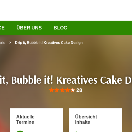
CE
ÜBER UNS
BLOG
erie
Drip it, Bubble it! Kreatives Cake Design
it, Bubble it! Kreatives Cake 
Bewertung: Anzahl 28, Durchschnittliche Be
28
Aktuelle
Übersicht
Termine
Inhalte