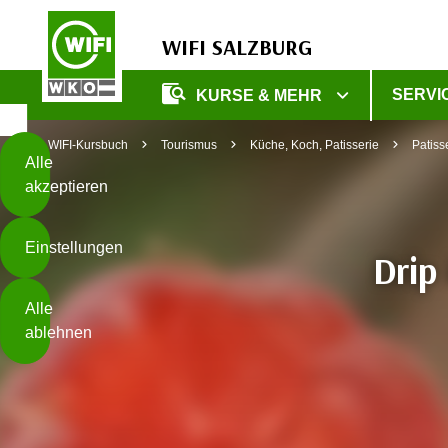
WIFI SALZBURG
Diese
SERVI
KURSE & MEHR
Seite
Zum Inhalt springen
Zur Fußzeile springen
verwendet
WIFI-Kursbuch
Tourismus
Küche, Koch, Patisserie
Patiss
Cookies
Alle
akzeptieren
O
h
Einstellungen
n
Drip 
e
B
I
Alle
i
h
ablehnen
t
r
t
e
Weiterlesen
e
Z
b
u
e
s