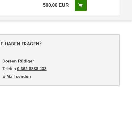
500,00
EUR
In den Warenkorb legen
IE HABEN FRAGEN?
Doreen Rüdiger
Telefon
0 662 8888 433
E-Mail senden
an Doreen Rüdiger: mailto:druediger@wifisalzburg.at