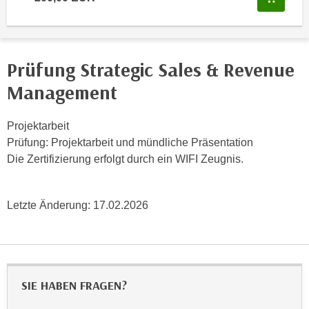
e
e
n
n
e
o
i
Prüfung Strategic Sales & Revenue
t
n
w
Management
s
e
e
n
Projektarbeit
t
d
Prüfung: Projektarbeit und mündliche Präsentation
z
i
Die Zertifizierung erfolgt durch ein WIFI Zeugnis.
e
g
n
s
,
i
Letzte Änderung:
17.02.2026
w
n
e
d
l
.
c
W
h
e
SIE HABEN FRAGEN?
e
n
s