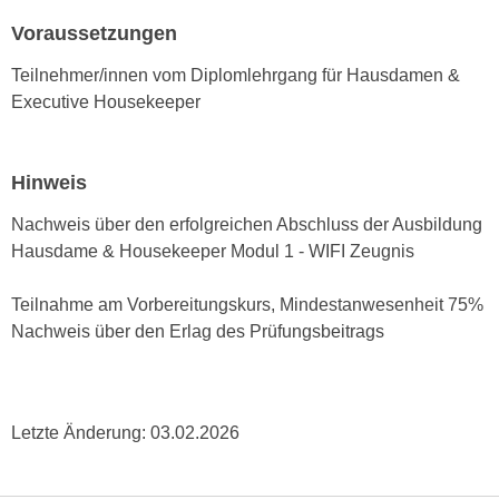
e
e
Voraussetzungen
n
n
e
Teilnehmer/innen vom Diplomlehrgang für Hausdamen &
o
i
Executive Housekeeper
t
n
w
s
e
e
Hinweis
n
t
d
Nachweis über den erfolgreichen Abschluss der Ausbildung
z
i
Hausdame & Housekeeper Modul 1 - WIFI Zeugnis
e
g
n
s
Teilnahme am Vorbereitungskurs, Mindestanwesenheit 75%
,
i
Nachweis über den Erlag des Prüfungsbeitrags
w
n
e
d
l
.
c
W
Letzte Änderung:
03.02.2026
h
e
e
n
s