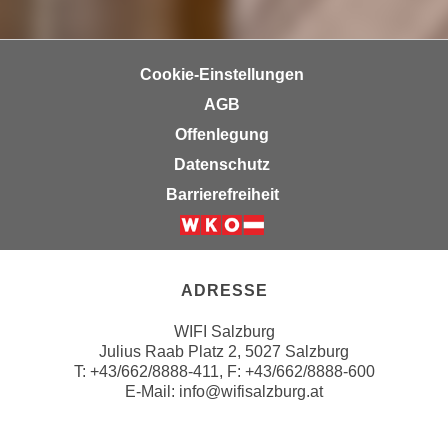
n
d
E
e
U
n
Cookie-Einstellungen
-
w
AGB
U
i
Offenlegung
S
r
A
Datenschutz
z
u
i
Barrierefreiheit
n
e
t
l
Weiter zur Website der Wirts
e
o
r
r
ADRESSE
w
i
o
WIFI Salzburg
e
r
Julius Raab Platz 2, 5027 Salzburg
n
T:
+43/662/8888-411
, F: +43/662/8888-600
f
t
E-Mail:
info@wifisalzburg.at
e
i
n
e
h