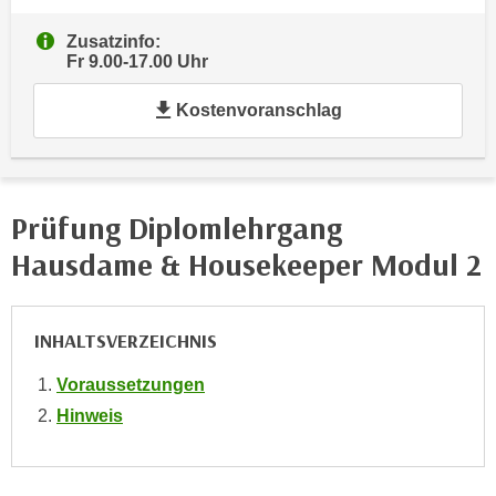
i
e
k
Zusatzinfo:
F
a
Fr 9.00-17.00 Uhr
u
n
n
Kostenvoranschlag
i
k
s
t
c
i
h
o
Prüfung Diplomlehrgang
e
n
n
d
Hausdame & Housekeeper Modul 2
U
e
n
r
t
W
INHALTSVERZEICHNIS
e
e
r
Voraussetzungen
b
n
s
Hinweis
e
e
h
i
m
t