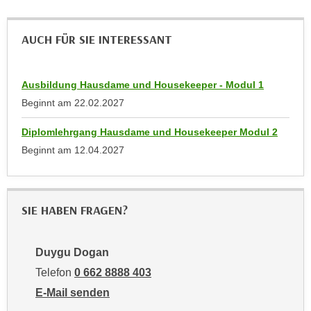
n
i
S
c
AUCH FÜR SIE INTERESSANT
i
h
e
n
a
i
Ausbildung Hausdame und Housekeeper - Modul 1
u
c
Beginnt am
22.02.2027
f
h
„
Diplomlehrgang Hausdame und Housekeeper Modul 2
t
A
d
Beginnt am
12.04.2027
l
e
l
m
e
D
a
SIE HABEN FRAGEN?
a
k
t
z
e
Duygu Dogan
e
n
p
Telefon
0 662 8888 403
s
t
E-Mail senden
c
i
an Duygu Dogan: mailto:ddogan@wifisalzburg.at