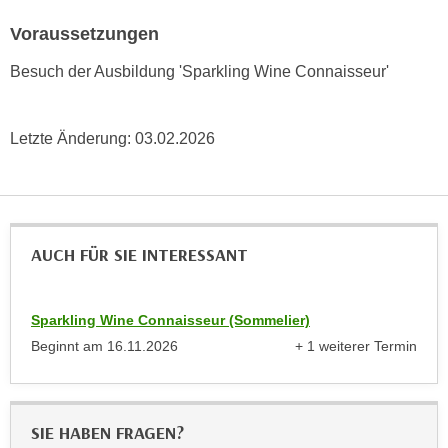
e
e
Voraussetzungen
n
n
e
o
Besuch der Ausbildung 'Sparkling Wine Connaisseur'
i
t
n
w
s
Letzte Änderung:
03.02.2026
e
e
n
t
d
z
i
e
g
AUCH FÜR SIE INTERESSANT
n
s
,
i
w
n
Sparkling Wine Connaisseur (Sommelier)
e
d
Beginnt am
16.11.2026
+ 1 weiterer Termin
l
.
anzeigen
c
W
h
e
e
SIE HABEN FRAGEN?
n
s