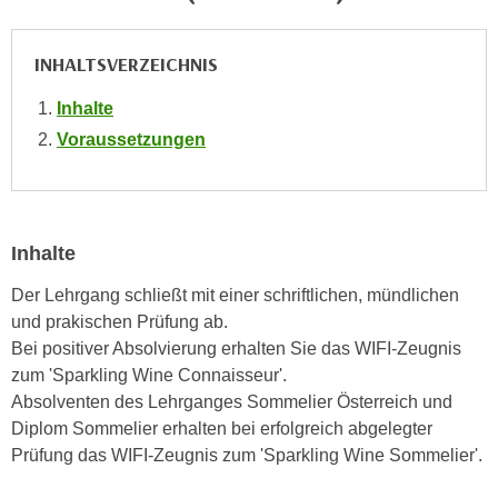
i
e
k
F
a
INHALTSVERZEICHNIS
u
n
n
Inhalte
i
k
Voraussetzungen
s
t
c
i
h
o
e
n
n
Inhalte
d
U
e
Der Lehrgang schließt mit einer schriftlichen, mündlichen
n
r
und prakischen Prüfung ab.
t
W
Bei positiver Absolvierung erhalten Sie das WIFI-Zeugnis
e
e
zum 'Sparkling Wine Connaisseur'.
r
b
Absolventen des Lehrganges Sommelier Österreich und
n
s
Diplom Sommelier erhalten bei erfolgreich abgelegter
e
e
Prüfung das WIFI-Zeugnis zum 'Sparkling Wine Sommelier'.
h
i
m
t