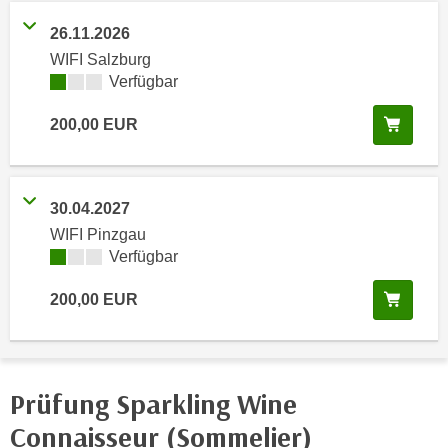
n
h
u
26.11.2026
C
r
WIFI Salzburg
o
C
Kursverfügbarkeit:
Verfügbar
o
o
k
In de
200,00
EUR
o
i
k
e
i
s
e
30.04.2027
v
s
WIFI Pinzgau
o
,
Kursverfügbarkeit:
Verfügbar
n
d
U
i
In de
200,00
EUR
S
e
-
f
a
ü
m
r
Prüfung Sparkling Wine
e
d
Connaisseur (Sommelier)
r
i