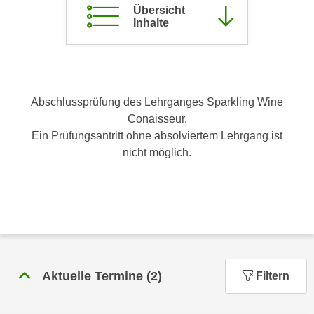
Übersicht
c
i
Inhalte
h
m
t
m
e
u
n
n
S
g
Abschlussprüfung des Lehrganges Sparkling Wine
i
v
Conaisseur.
e
e
Ein Prüfungsantritt ohne absolviertem Lehrgang ist
,
r
nicht möglich.
d
w
a
e
s
n
s
d
w
e
i
n
r
w
Aktuelle Termine
(
2
)
Filtern
a
i
u
r
c