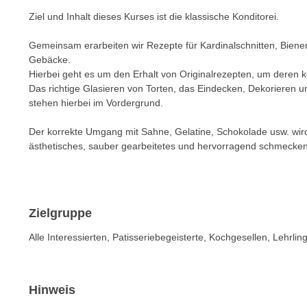
m
t
Ziel und Inhalt dieses Kurses ist die klassische Konditorei.
e
e
n
Gemeinsam erarbeiten wir Rezepte für Kardinalschnitten, Bienen
n
e
Gebäcke.
o
i
Hierbei geht es um den Erhalt von Originalrezepten, um deren k
t
Das richtige Glasieren von Torten, das Eindecken, Dekorieren 
n
w
stehen hierbei im Vordergrund.
s
e
e
n
Der korrekte Umgang mit Sahne, Gelatine, Schokolade usw. wir
t
d
ästhetisches, sauber gearbeitetes und hervorragend schmecken
z
i
e
g
n
s
,
i
Zielgruppe
w
n
Alle Interessierten, Patisseriebegeisterte, Kochgesellen, Lehrlin
e
d
l
.
c
W
h
Hinweis
e
e