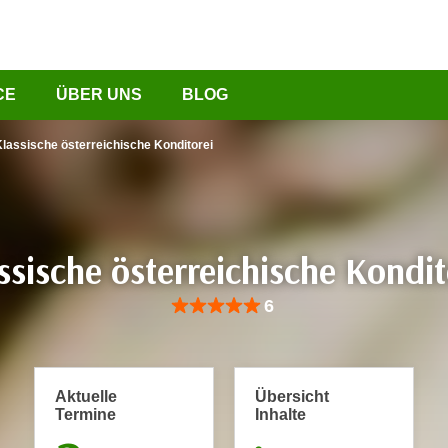
CE
ÜBER UNS
BLOG
lassische österreichische Konditorei
ssische österreichische Kondit
Bewertung: Anzahl 6, Durchschnittliche Be
6
Aktuelle
Übersicht
Termine
Inhalte