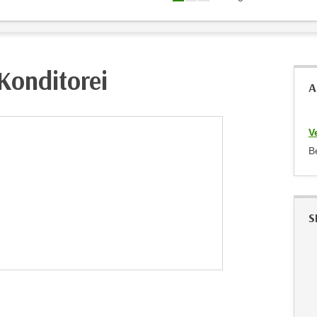
 Konditorei
A
V
B
S