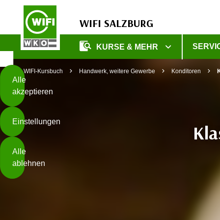
WIFI SALZBURG
Diese
SERVI
KURSE & MEHR
Seite
Zum Inhalt springen
Zur Fußzeile springen
verwendet
WIFI-Kursbuch
Handwerk, weitere Gewerbe
Konditoren
K
Cookies
Alle
akzeptieren
O
h
Einstellungen
n
Kla
e
B
I
Alle
i
h
ablehnen
t
r
t
e
Weiterlesen
e
Z
b
u
e
s