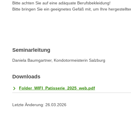
n
Bitte achten Sie auf eine adäquate Berufsbekleidung!
s
n
Bitte bringen Sie ein geeignetes Gefäß mit, um Ihre hergestel
i
S
c
i
h
e
n
a
i
u
c
Seminarleitung
f
h
„
Daniela Baumgartner, Kondotormeisterin Salzburg
t
A
d
l
e
Downloads
l
m
e
Folder_WIFI_Patisserie_2025_web.pdf
D
a
a
k
t
Letzte Änderung:
26.03.2026
z
e
e
n
p
s
t