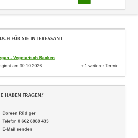
UCH FÜR SIE INTERESSANT
egan - Vegetarisch Backen
eginnt am
30.10.2026
+ 1 weiterer Termin
anzeigen
IE HABEN FRAGEN?
Doreen Rüdiger
Telefon
0 662 8888 433
E-Mail senden
an Doreen Rüdiger: mailto:druediger@wifisalzburg.at