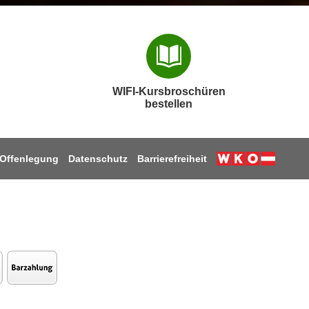
WIFI-Kursbroschüren
bestellen
Offenlegung
Datenschutz
Barrierefreiheit
Weiter zur W
n
tagram
Facebook
uf Youtube
auf TikTok