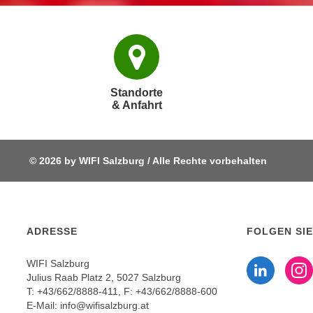
e
n
n
d
E
e
U
n
-
w
U
Standorte
i
& Anfahrt
S
r
A
z
u
i
n
© 2026 by WIFI Salzburg / Alle Rechte vorbehalten
e
t
l
e
o
r
r
w
i
ADRESSE
FOLGEN SIE
o
e
Fo
r
WIFI Salzburg
n
f
Julius Raab Platz 2, 5027 Salzburg
t
T:
+43/662/8888-411
, F: +43/662/8888-600
e
i
E-Mail:
info@wifisalzburg.at
n