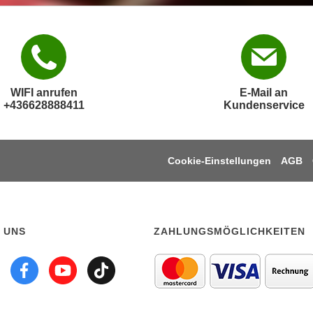
WIFI anrufen
E-Mail an
+436628888411
Kundenservice
Cookie-Einstellungen
AGB
 UNS
ZAHLUNGSMÖGLICHKEITEN
lgen sie uns auf linkedi
Folgen sie uns auf Ins
Folgen sie uns auf 
Folgen sie uns a
Folgen sie uns 