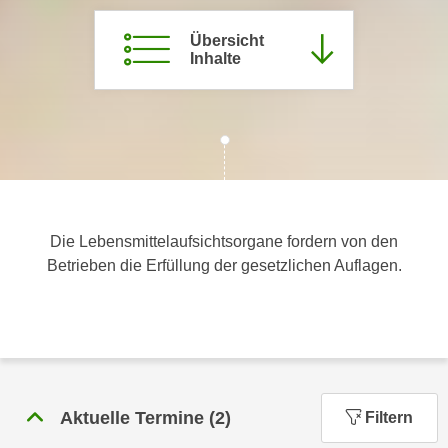
c
i
h
Übersicht
m
Inhalte
t
m
e
u
n
n
S
g
i
v
e
e
,
r
d
w
Die Lebensmittelaufsichtsorgane fordern von den
a
e
Betrieben die Erfüllung der gesetzlichen Auflagen.
s
n
s
d
w
e
i
n
r
w
a
i
Aktuelle Termine
(
2
)
Filtern
u
r
c