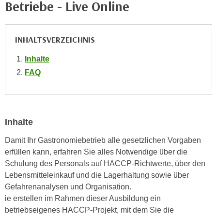
Betriebe - Live Online
i
e
k
F
a
u
n
INHALTSVERZEICHNIS
n
i
k
Inhalte
s
t
FAQ
c
i
h
o
e
n
n
d
U
Inhalte
e
n
r
Damit Ihr Gastronomiebetrieb alle gesetzlichen Vorgaben
t
W
erfüllen kann, erfahren Sie alles Notwendige über die
e
e
Schulung des Personals auf HACCP-Richtwerte, über den
r
b
Lebensmitteleinkauf und die Lagerhaltung sowie über
n
s
Gefahrenanalysen und Organisation.
e
e
ie erstellen im Rahmen dieser Ausbildung ein
h
i
betriebseigenes HACCP-Projekt, mit dem Sie die
m
t