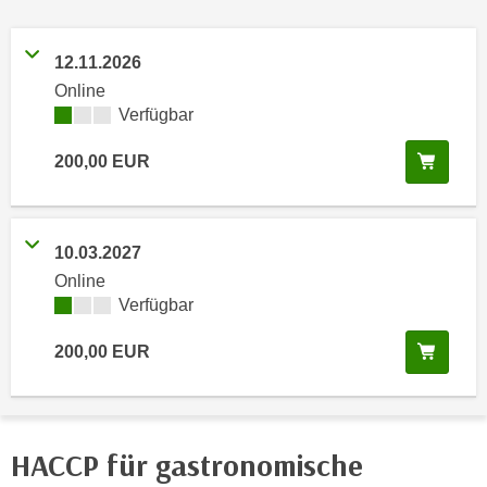
n
h
u
C
r
12.11.2026
o
C
Online
o
o
Kursverfügbarkeit:
Verfügbar
k
o
i
In de
200,00
EUR
k
e
i
s
e
v
s
10.03.2027
o
,
Online
n
d
Kursverfügbarkeit:
Verfügbar
U
i
S
e
In de
200,00
EUR
-
f
a
ü
m
r
e
d
HACCP für gastronomische
r
i