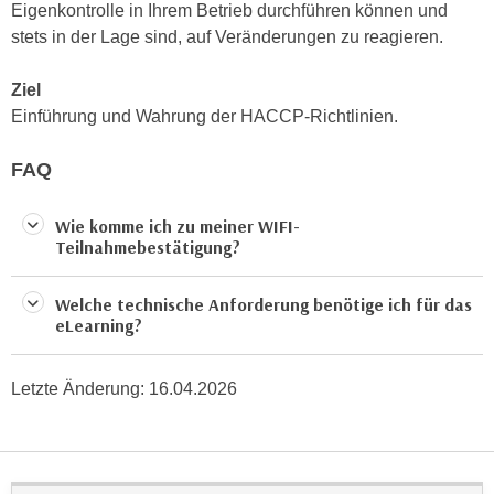
Eigenkontrolle in Ihrem Betrieb durchführen können und
e
e
stets in der Lage sind, auf Veränderungen zu reagieren.
n
n
e
o
Ziel
i
t
Einführung und Wahrung der HACCP-Richtlinien.
n
w
s
e
FAQ
e
n
t
d
Wie komme ich zu meiner WIFI-
z
i
Teilnahmebestätigung?
e
g
n
s
Welche technische Anforderung benötige ich für das
,
i
eLearning?
w
n
e
d
l
Letzte Änderung:
16.04.2026
.
c
W
h
e
e
n
s