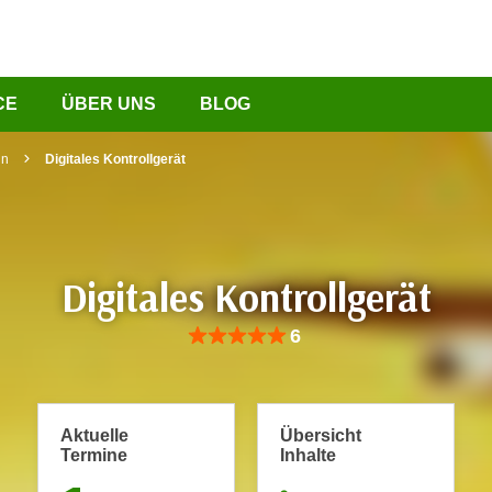
CE
ÜBER UNS
BLOG
in
Digitales Kontrollgerät
Digitales Kontrollgerät
Bewertung: Anzahl 6, Durchschnittliche Be
6
Aktuelle
Übersicht
Termine
Inhalte