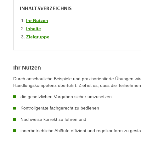
m
t
INHALTSVERZEICHNIS
e
e
n
Ihr Nutzen
n
e
o
Inhalte
i
t
Zielgruppe
n
w
s
e
e
n
t
d
Ihr Nutzen
z
i
Durch anschauliche Beispiele und praxisorientierte Übungen wi
e
g
Handlungskompetenz überführt. Ziel ist es, dass die Teilnehm
n
s
,
i
die gesetzlichen Vorgaben sicher umzusetzen
w
n
Kontrollgeräte fachgerecht zu bedienen
e
d
l
.
Nachweise korrekt zu führen und
c
W
innerbetriebliche Abläufe effizient und regelkonform zu gesta
h
e
e