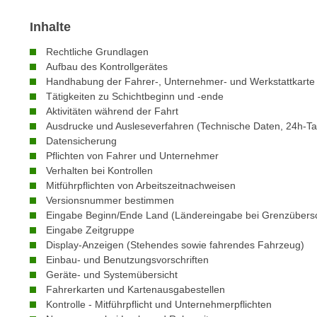
n
s
n
Inhalte
i
S
c
Rechtliche Grundlagen
i
h
Aufbau des Kontrollgerätes
e
n
Handhabung der Fahrer-, Unternehmer- und Werkstattkarte
a
Tätigkeiten zu Schichtbeginn und -ende
i
u
Aktivitäten während der Fahrt
c
f
Ausdrucke und Ausleseverfahren (Technische Daten, 24h-T
h
„
Datensicherung
t
A
Pflichten von Fahrer und Unternehmer
d
Verhalten bei Kontrollen
l
e
Mitführpflichten von Arbeitszeitnachweisen
l
m
Versionsnummer bestimmen
e
Eingabe Beginn/Ende Land (Ländereingabe bei Grenzübersc
D
a
Eingabe Zeitgruppe
a
k
Display-Anzeigen (Stehendes sowie fahrendes Fahrzeug)
t
z
Einbau- und Benutzungsvorschriften
e
e
Geräte- und Systemübersicht
n
Fahrerkarten und Kartenausgabestellen
p
s
Kontrolle - Mitführpflicht und Unternehmerpflichten
t