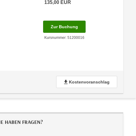
135,00
EUR
für Termin: 18.09.2026 mit
Zur Buchung
Kursnummer: 51200016
Kostenvoranschlag
IE HABEN FRAGEN?