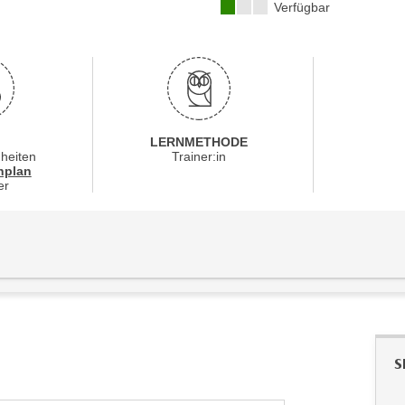
Kursverfügbarkeit:
Verfügbar
LERNMETHODE
nheiten
Trainer:in
für Veranstaltung 51200016
nplan
er
S