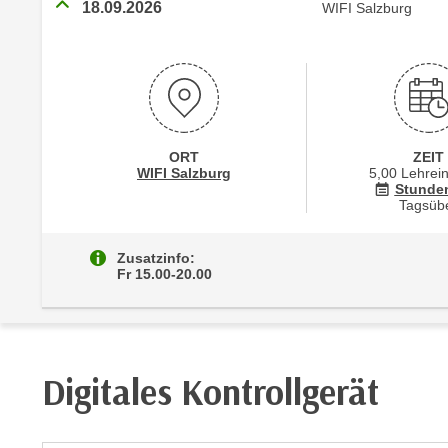
r
18.09.2026
WIFI Salzburg
i
i
e
k
F
a
u
n
n
i
k
s
t
ORT
ZEIT
c
Standortinformationen zu
öffnen
WIFI Salzburg
5,00 Lehrei
i
Stunde
h
o
Tagsüb
e
n
n
d
Zusatzinfo:
U
Fr 15.00-20.00
e
n
r
t
W
e
e
r
b
Digitales Kontrollgerät
n
s
e
e
h
i