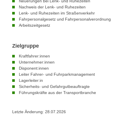
c
Neuerungen bei Lenk- und Ruhezeiten
i
Nachweis der Lenk- und Ruhezeiten
h
e
Lenk- und Ruhezeiten im Straßenverkehr
u
r
Fahrpersonalgesetz und Fahrpersonalverordnung
t
e
Arbeitszeitgesetz
z
n
a
“
b
k
Zielgruppe
k
l
Kraftfahrer:innen
o
i
Unternehmer:innen
m
c
Disponent:innen
m
k
Leiter Fahrer- und Fuhrparkmanagement
e
e
Lagerleiter:in
n
Sicherheits- und Gefahrgutbeauftragte
n
z
Führungskräfte aus der Transportbranche
,
w
v
i
e
Letzte Änderung:
28.07.2026
s
r
c
w
h
e