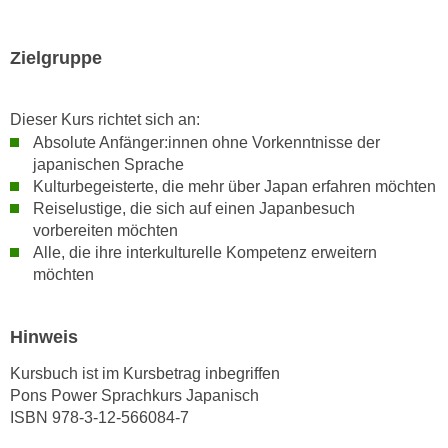
h
e
u
r
t
Zielgruppe
e
z
n
a
“
Dieser Kurs richtet sich an:
b
k
Absolute Anfänger:innen ohne Vorkenntnisse der
k
l
japanischen Sprache
o
i
Kulturbegeisterte, die mehr über Japan erfahren möchten
m
c
Reiselustige, die sich auf einen Japanbesuch
m
vorbereiten möchten
k
e
Alle, die ihre interkulturelle Kompetenz erweitern
e
n
möchten
n
z
,
w
v
Hinweis
i
e
s
Kursbuch ist im Kursbetrag inbegriffen
r
c
Pons Power Sprachkurs Japanisch
w
h
ISBN 978-3-12-566084-7
e
e
n