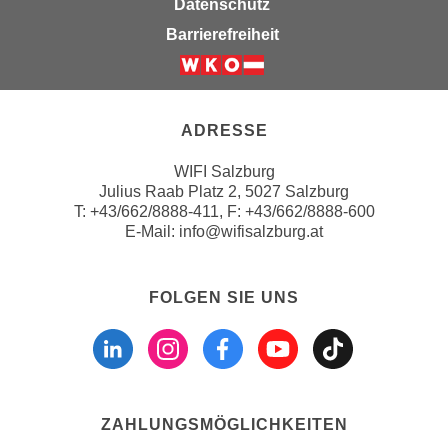
Datenschutz
k
z
i
Barrierefreiheit
w
e
e
-
Weiter zur Website der Wirts
c
S
k
e
ADRESSE
e
t
n
WIFI Salzburg
z
u
Julius Raab Platz 2, 5027 Salzburg
u
n
T:
+43/662/8888-411
, F: +43/662/8888-600
n
d
E-Mail:
info@wifisalzburg.at
g
u
z
m
u
FOLGEN SIE UNS
f
s
Folgen sie uns a
Folgen sie u
Folgen si
Folgen 
Folge
ü
t
r
i
S
m
i
m
e
ZAHLUNGSMÖGLICHKEITEN
e
r