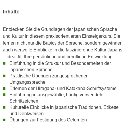
n
i
S
Inhalte
c
i
h
e
n
Entdecken Sie die Grundlagen der japanischen Sprache
a
i
und Kultur in diesem praxisorientierten Einsteigerkurs. Sie
u
c
lernen nicht nur die Basics der Sprache, sondern gewinnen
f
h
auch wertvolle Einblicke in die faszinierende Kultur Japans
„
t
– ideal für Ihre persönliche und berufliche Entwicklung.
A
d
Einführung in die Struktur und Besonderheiten der
l
e
japanischen Sprache
l
m
Praktische Übungen zur gesprochenen
e
D
Umgangssprache
a
Erlernen der Hiragana- und Katakana-Schriftsysteme
a
k
Einführung in ausgewählte, häufig verwendete
t
z
Schriftzeichen
e
e
Kulturelle Einblicke in japanische Traditionen, Etikette
n
p
und Denkweisen
s
t
Übungen zur Festigung des Gelernten
c
i