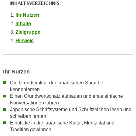
INHALTSVERZEICHNIS
e
e
n
n
Ihr Nutzen
e
o
Inhalte
i
t
Zielgruppe
n
w
Hinweis
s
e
e
n
t
d
z
i
e
Ihr Nutzen
g
n
s
Die Grundstruktur der japanischen Sprache
,
i
kennenlernen
w
n
Einen Grundwortschatz aufbauen und erste einfache
e
d
Konversationen führen
l
.
Japanische Schriftsysteme und Schriftzeichen lesen und
c
schreiben lernen
W
h
Einblicke in die japanische Kultur, Mentalität und
e
e
Tradition gewinnen
n
s