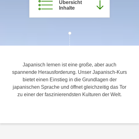
Übersicht
c
i
Inhalte
h
m
t
m
e
u
n
n
S
g
i
v
e
e
,
Japanisch lernen ist eine große, aber auch
r
d
spannende Herausforderung. Unser Japanisch-Kurs
w
a
bietet einen Einstieg in die Grundlagen der
e
s
japanischen Sprache und öffnet gleichzeitig das Tor
n
s
zu einer der faszinierendsten Kulturen der Welt.
d
w
e
i
n
r
w
a
i
u
r
c